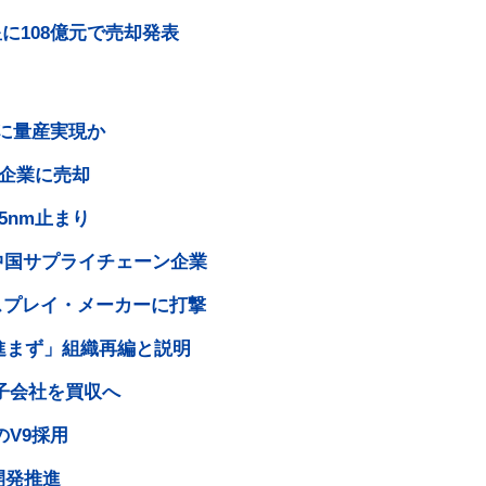
星に108億元で売却発表
内に量産実現か
国企業に売却
5nm止まり
中国サプライチェーン企業
ィスプレイ・メーカーに打撃
進まず」組織再編と説明
と子会社を買収へ
のV9採用
開発推進