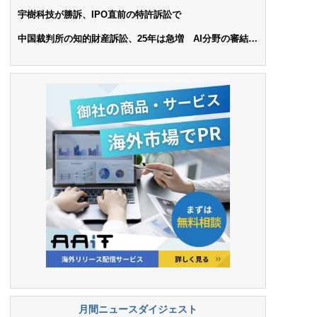
ンス料支払いを命令
宇樹科技が勝訴、IPO直前の特許訴訟で
中国裁判所の知的財産訴訟、25年は急増 AI分野の審結件
数は25.6%増
月間ニュースダイジェスト