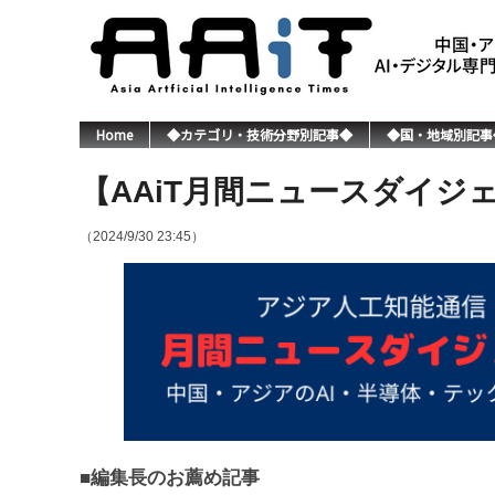
Home
◆カテゴリ・技術分野別記事◆
◆国・地域別記事
【AAiT月間ニュースダイジェ
（2024/9/30 23:45）
■編集長のお薦め記事