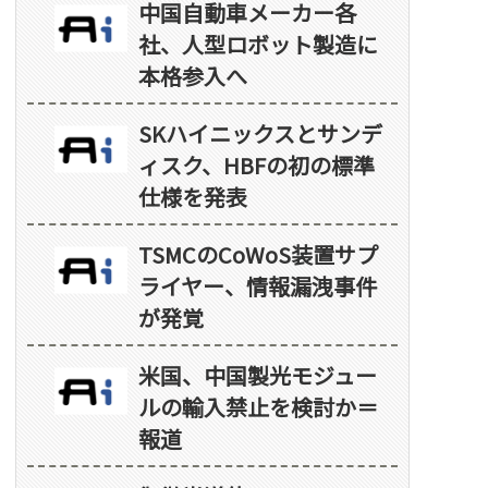
中国自動車メーカー各
社、人型ロボット製造に
本格参入へ
SKハイニックスとサンデ
ィスク、HBFの初の標準
仕様を発表
TSMCのCoWoS装置サプ
ライヤー、情報漏洩事件
が発覚
米国、中国製光モジュー
ルの輸入禁止を検討か＝
報道