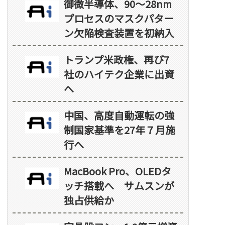
御微半導体、90～28nm
プロセスのマスクパター
ン欠陥検査装置を初納入
トランプ米政権、再び7
社のハイテク企業に出資
へ
中国、高度自動運転の強
制国家基準を27年７月施
行へ
MacBook Pro、OLEDタ
ッチ搭載へ サムスンが
独占供給か