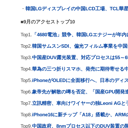
・
韓国LGディスプレイの中国LCD工場、TCL華
■9月のアクセストップ10
Top1.
「4680電池」競争、韓国LGエナジーが年
Top2.
韓国サムスンSDI、偏光フィルム事業を中
Top3.
中国産DUV露光装置、対応プロセスは55～6
Top4.
華為の三つ折りスマホ、発売に期待寄せる
Top5.
iPhoneがOLEDに全面移行へ、日本のデ
Top6.
象帝先が解散の噂を否定、「国産GPU開発
Top7.
立訊精密、車向けワイヤーの独Leoni AG
Top8.
iPhone16に新チップ「A18」搭載か、ARM
Top9.
中国政府、8nmプロセス以下のDUV装置の