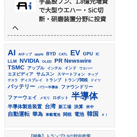
宇晶股フン、1.8億元増資
で大型ウエハー・SiC切
断・研磨装置分野に投資
へ
AI
EV
GPU
BYD
AIチップ
apple
CATL
IC
PR Newswire
NVIDIA
LLM
OLED
TSMC
アップル
インド
インテル
ウエハー
サムスン
エヌビディア
スマートフォン
チップ
トランプ
ディスプレイ
トランプ関税
テスラ
ドイツ
バッテリー
ファウンドリー
パワー半導体
半導体
ファーウェイ
ロボット
メモリ
台湾
半導体製造装置
決算
新工場
米中
韓国
自動運転
華為
電池
関税
車載電池
ＡＩ
【特集】トランプ2.0の対中政策