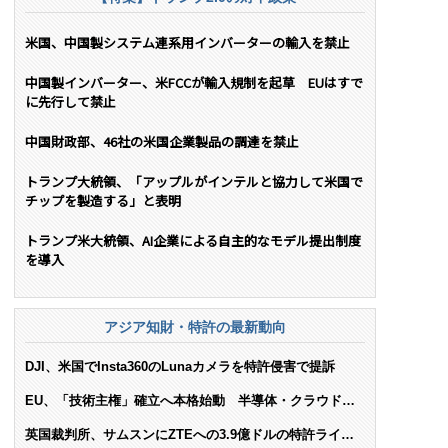
米国、中国製システム連系用インバーターの輸入を禁止
中国製インバーター、米FCCが輸入規制を起草 EUはすで
に先行して禁止
中国財政部、46社の米国企業製品の調達を禁止
トランプ大統領、「アップルがインテルと協力して米国で
チップを製造する」と表明
トランプ米大統領、AI企業による自主的なモデル提出制度
を導入
アジア知財・特許の最新動向
DJI、米国でInsta360のLunaカメラを特許侵害で提訴
EU、「技術主権」確立へ本格始動 半導体・クラウド・
AIで米依存脱却を目指す
英国裁判所、サムスンにZTEへの3.9億ドルの特許ライセ