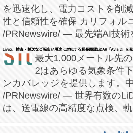
を迅速化し、電力コストを削
従来のフェッドバッチ施設の
性と信頼性を確保 カリフォルニア
に、患者やサプライチェーン
/PRNewswire/ — 最先端
キー方式で拡張性が高く、持
会社エーアイ・アンド：本社横
す。FCCM‑を活用した現地
Livox、検査・輸送など幅広い用途に対応する超長距離LiDAR「Avia 2」を
最大1,000メートル先
President原信平）と、エ
患者にとっての費用負担を大幅
2はあらゆる気象条件
ードするVoltaiqは、日本に
のアクセスを大幅に拡大することができ
ンカバレッジを提供します。中国
ーエネルギー貯蔵システム（B
Fully-Connected Continuous M
/PRNewswire/ — 世界有数の
た。 Voltaiq独自のAI搭
プログラムには、施設設計・内装
は、送電線の高精度な点検、軌
定、統合、導入、運用に至る
に関する技術移転および知的財産
や穀物倉庫におけるバルク材の
安全性を追跡し、確保する事を
構造化トレーニングカリキュ
リューション「Avia 2」を発