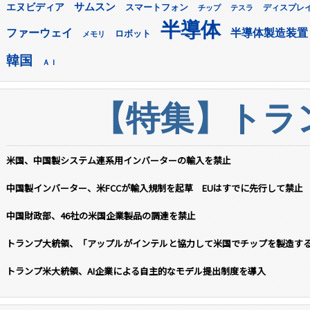
サムスン
エヌビディア
スマートフォン
ディスプレ
チップ
テスラ
半導体
ファーウェイ
半導体製造装置
ロボット
メモリ
韓国
ＡＩ
【特集】トラン
米国、中国製システム連系用インバーターの輸入を禁止
中国製インバーター、米FCCが輸入規制を起草 EUはすでに先行して禁止
中国財政部、46社の米国企業製品の調達を禁止
トランプ大統領、「アップルがインテルと協力して米国でチップを製造す
トランプ米大統領、AI企業による自主的なモデル提出制度を導入