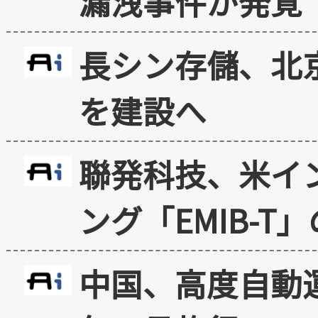
漏洩事件が発覚
長シン存儲、北京
を建設へ
聯発科技、米イ
ング「EMIB-T
中国、高度自動