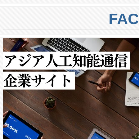
BESS stack to ensure battery qual
ートル先まで検出でき、これは
centers. Voltaiqは、a
トに対して約600メートルに
FA
からシステム統合、試運転、
では、反射率10％のターゲッ
クルの各段階のデータを監視
で向上し、最大検知距離は1,0
[…]
ットだけで最大1キロメートル
ルの変電所周囲を監視でき、
作業と点群処理を簡素化できま
Avia 2は、2種類のFOVオ
× 80°のノーマルモード、長距離
ードを切り替えて使用するこ
ることなく、単一のデバイス