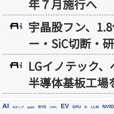
年７月施行へ
宇晶股フン、1.
ー・SiC切断・
LGイノテック、
半導体基板工場
AI
EV
NVID
GPU
BYD
LLM
AIチップ
apple
CATL
IC