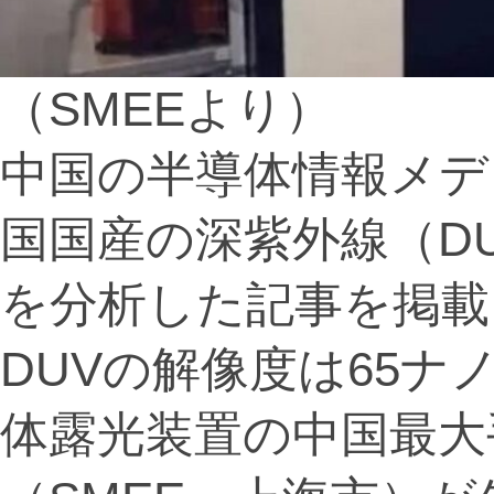
（SMEEより）
中国の半導体情報メデ
国国産の深紫外線（D
を分析した記事を掲載
DUVの解像度は65ナ
体露光装置の中国最大