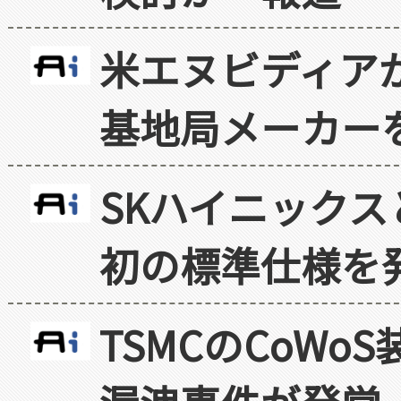
米エヌビディア
基地局メーカー
SKハイニックス
初の標準仕様を
TSMCのCoW