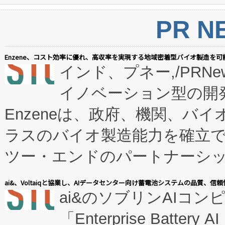
PR N
Enzene、コスト効率に優れ、高収率を実現する地域密着型バイオ製造を可
インド、プネー,/PRNe
イノベーション型の開発
Enzeneは、政府、機関、バ
ラスのバイオ製造能力を確立
ツー・エンドのパートナーシッ
表しました。 同社の実績あるEnzeneX®
ai&、Voltaiqと協業し、AIデータセンター向け蓄電池システムの品質、信
ai&のソブリンAIコンピ
manufacturing™ (FC
「Enterprise Batte
たNeXは、バイオ医薬品製造