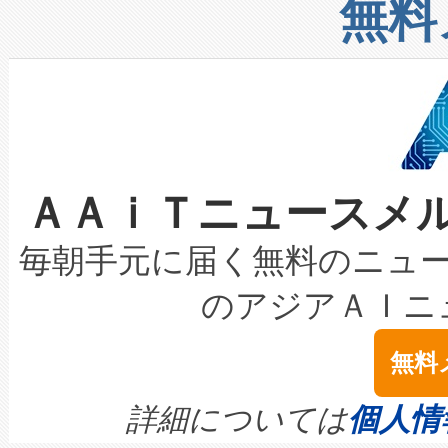
増加しているデータセンター
上げおよび商用化段階におけ
無料
したAvia 2は、1,000メ
る電力網に大きな負担をかけ
設備整備および立ち上げ調整
狭視野のFOVを切り替えるこ
事業者の負担軽減という課題
加組織は、Enzeneのバイオ
ケーブル、枝などの細かな対
系統連系を迅速にし、ピーク需
選定された製品について、自
なレーザースポットにより、高
限を超えて利用可能な電力容量
取得できる可能性もあります。
ＡＡｉＴニュースメ
な環境下でも豊かなディテー
持できるよう貢献します。こ
設には、3億～4億ドルかかるこ
キロメートル範囲を検出 Livox Unveil
ービスレベル契約（SLA）違
最高経営責任者（CEO）であるHi
毎朝手元に届く無料のニュ
LiDAR for Inspections, Transpor
テリー性能の劣化によるダウ
す。「当社のfully-connected c
のアジアＡＩニ
は1535 nmレーザーを搭載
念は、現在データセンターが
ームを利用すれば、6,000万～
無料
イズの小径化を実現すること
ます。 Voltaiq provides a comple
きます。この効率性は、フェ
す。ノーマルモードでは、Avia
quality and reliability for AI da
詳細については
個人情