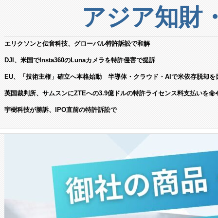
アジア知財
エリクソンと伝音科技、グローバル特許訴訟で和解
DJI、米国でInsta360のLunaカメラを特許侵害で提訴
EU、「技術主権」確立へ本格始動 半導体・クラウド・AIで米依存脱却を
英国裁判所、サムスンにZTEへの3.9億ドルの特許ライセンス料支払いを命
宇樹科技が勝訴、IPO直前の特許訴訟で