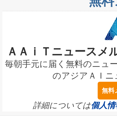
無料
したAvia 2は、1,000メ
る電力網に大きな負担をかけ
設備整備および立ち上げ調整
狭視野のFOVを切り替えるこ
事業者の負担軽減という課題
加組織は、Enzeneのバイオ
ケーブル、枝などの細かな対
系統連系を迅速にし、ピーク需
選定された製品について、自
なレーザースポットにより、高
限を超えて利用可能な電力容量
取得できる可能性もあります。
ＡＡｉＴニュースメ
な環境下でも豊かなディテー
持できるよう貢献します。こ
設には、3億～4億ドルかかるこ
キロメートル範囲を検出 Livox Unveil
ービスレベル契約（SLA）違
最高経営責任者（CEO）であるHi
毎朝手元に届く無料のニュ
LiDAR for Inspections, Transpor
テリー性能の劣化によるダウ
す。「当社のfully-connected c
のアジアＡＩニ
は1535 nmレーザーを搭載
念は、現在データセンターが
ームを利用すれば、6,000万～
無料
イズの小径化を実現すること
ます。 Voltaiq provides a comple
きます。この効率性は、フェ
す。ノーマルモードでは、Avia
quality and reliability for AI da
詳細については
個人情
BESS stack to ensure battery qual
ートル先まで検出でき、これは