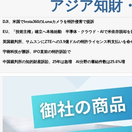
アジア知財
DJI、米国でInsta360のLunaカメラを特許侵害で提訴
EU、「技術主権」確立へ本格始動 半導体・クラウド・AIで米依存脱却を
英国裁判所、サムスンにZTEへの3.9億ドルの特許ライセンス料支払いを命
宇樹科技が勝訴、IPO直前の特許訴訟で
中国裁判所の知的財産訴訟、25年は急増 AI分野の審結件数は25.6%増