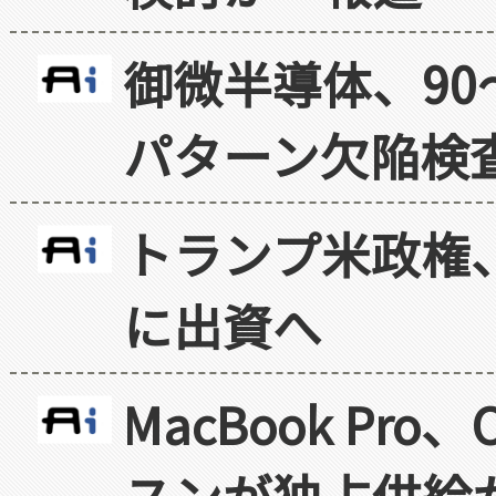
御微半導体、90
パターン欠陥検
トランプ米政権
に出資へ
MacBook Pr
スンが独占供給