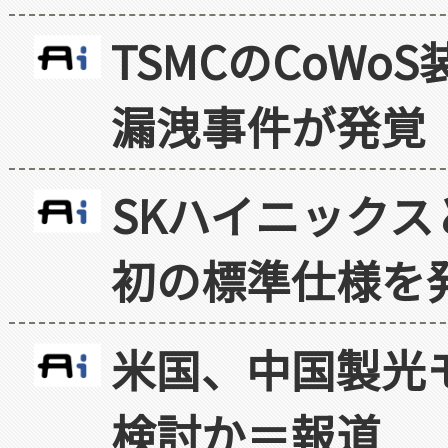
TSMCのCoW
漏洩事件が発覚
SKハイニックス
初の標準仕様を
米国、中国製光
検討か＝報道