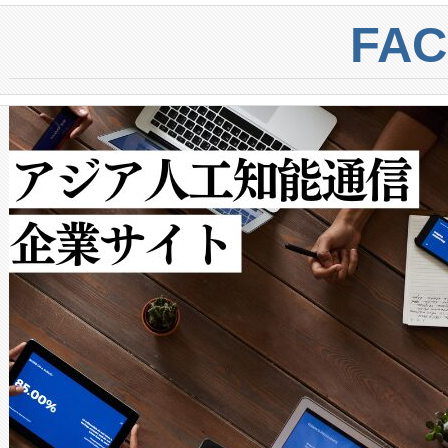
centers. Voltaiqは、a
トに対して約600メートルに
FA
からシステム統合、試運転、
では、反射率10％のターゲッ
クルの各段階のデータを監視
で向上し、最大検知距離は1,0
[…]
ットだけで最大1キロメートル
ルの変電所周囲を監視でき、
作業と点群処理を簡素化できま
Avia 2は、2種類のFOVオ
× 80°のノーマルモード、長距離
ードを切り替えて使用するこ
ることなく、単一のデバイス