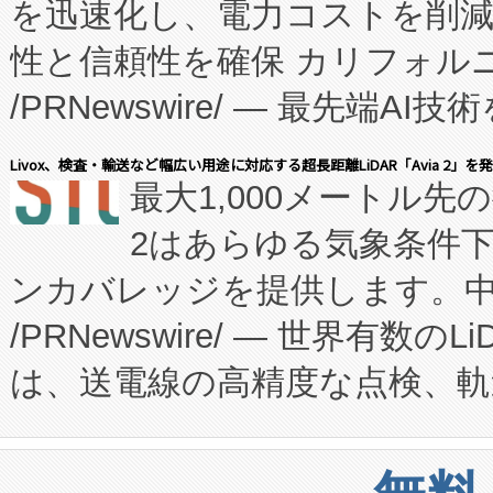
を迅速化し、電力コストを削
従来のフェッドバッチ施設の
性と信頼性を確保 カリフォルニア
に、患者やサプライチェーン
/PRNewswire/ — 最先端
キー方式で拡張性が高く、持
会社エーアイ・アンド：本社横
す。FCCM‑を活用した現地
Livox、検査・輸送など幅広い用途に対応する超長距離LiDAR「Avia 2」を
最大1,000メートル先
President原信平）と、エ
患者にとっての費用負担を大幅
2はあらゆる気象条件
ードするVoltaiqは、日本に
のアクセスを大幅に拡大することができ
ンカバレッジを提供します。中国
ーエネルギー貯蔵システム（B
Fully-Connected Continuous M
/PRNewswire/ — 世界有数の
た。 Voltaiq独自のAI搭
プログラムには、施設設計・内装
は、送電線の高精度な点検、軌
定、統合、導入、運用に至る
に関する技術移転および知的財産
や穀物倉庫におけるバルク材の
安全性を追跡し、確保する事を
構造化トレーニングカリキュ
リューション「Avia 2」を発
増加しているデータセンター
上げおよび商用化段階におけ