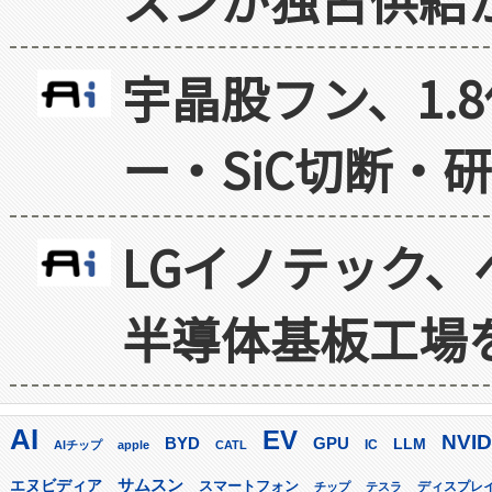
宇晶股フン、1.
ー・SiC切断・
LGイノテック、
半導体基板工場
AI
EV
NVID
GPU
BYD
LLM
AIチップ
apple
CATL
IC
サムスン
エヌビディア
スマートフォン
ディスプレ
チップ
テスラ