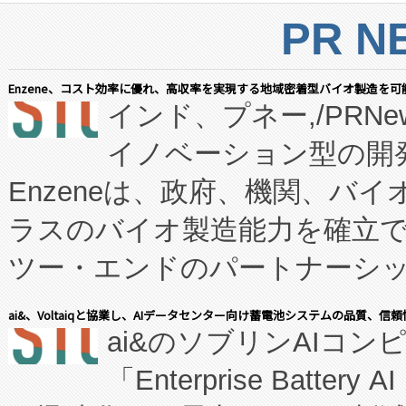
PR N
Enzene、コスト効率に優れ、高収率を実現する地域密着型バイオ製造を可
インド、プネー,/PRNe
イノベーション型の開発
Enzeneは、政府、機関、バ
ラスのバイオ製造能力を確立
ツー・エンドのパートナーシッ
表しました。 同社の実績あるEnzeneX®
ai&、Voltaiqと協業し、AIデータセンター向け蓄電池システムの品質、信
ai&のソブリンAIコンピ
manufacturing™ (FC
「Enterprise Batte
たNeXは、バイオ医薬品製造