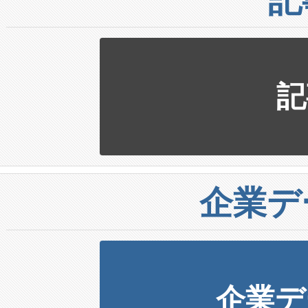
記
企業デ
企業デ