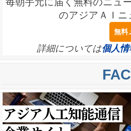
最高経営責任者（CEO）であるHi
毎朝手元に届く無料のニュ
LiDAR for Inspections, Transpor
テリー性能の劣化によるダウ
す。「当社のfully-connected c
のアジアＡＩニ
は1535 nmレーザーを搭載
念は、現在データセンターが
ームを利用すれば、6,000万～
無料
イズの小径化を実現すること
ます。 Voltaiq provides a comple
きます。この効率性は、フェ
す。ノーマルモードでは、Avia
quality and reliability for AI da
詳細については
個人情
BESS stack to ensure battery qual
ートル先まで検出でき、これは
centers. Voltaiqは、a
トに対して約600メートルに
FA
からシステム統合、試運転、
では、反射率10％のターゲッ
クルの各段階のデータを監視
で向上し、最大検知距離は1,0
[…]
ットだけで最大1キロメートル
ルの変電所周囲を監視でき、