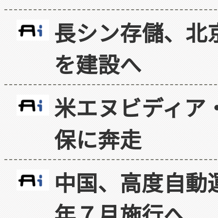
長シン存儲、北京
を建設へ
米エヌビディア・
保に奔走
中国、高度自動
年７月施行へ