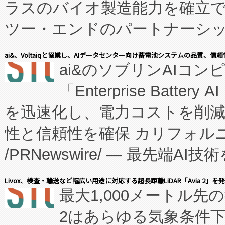
ラスのバイオ製造能力を確立
ツー・エンドのパートナーシッ
表しました。 同社の実績あるEnzeneX®
ai&、Voltaiqと協業し、AIデータセンター向け蓄電池システムの品質、信
ai&のソブリンAIコンピ
manufacturing™ (FC
「Enterprise Batte
たNeXは、バイオ医薬品製造
を迅速化し、電力コストを削
従来のフェッドバッチ施設の
性と信頼性を確保 カリフォルニア
に、患者やサプライチェーン
/PRNewswire/ — 最先端
キー方式で拡張性が高く、持
会社エーアイ・アンド：本社横
す。FCCM‑を活用した現地
Livox、検査・輸送など幅広い用途に対応する超長距離LiDAR「Avia 2」を
最大1,000メートル先
President原信平）と、エ
患者にとっての費用負担を大幅
2はあらゆる気象条件
ードするVoltaiqは、日本に
のアクセスを大幅に拡大することができ