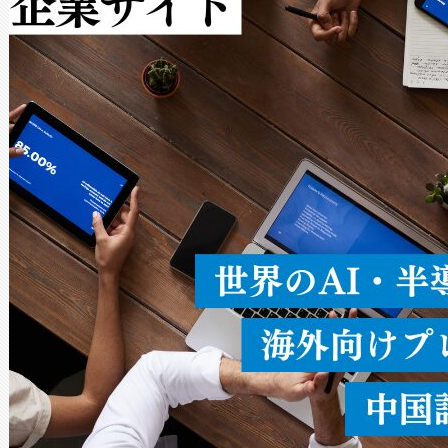
作業と点群処理を簡素化できま
Avia 2は、2種類のFOVオ
× 80°のノーマルモード、長距離
ードを切り替えて使用するこ
ることなく、単一のデバイス
うにします。遠距離まで届く
密度なスキャ
[…]