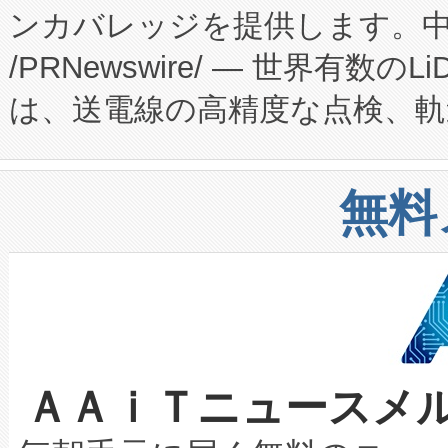
ンカバレッジを提供します。中国
ーエネルギー貯蔵システム（B
Fully-Connected Continuous M
/PRNewswire/ — 世界有数の
た。 Voltaiq独自のAI搭
プログラムには、施設設計・内装
は、送電線の高精度な点検、軌
定、統合、導入、運用に至る
に関する技術移転および知的財産
や穀物倉庫におけるバルク材の
安全性を追跡し、確保する事を
構造化トレーニングカリキュ
リューション「Avia 2」を発
増加しているデータセンター
上げおよび商用化段階におけ
無料
したAvia 2は、1,000メ
る電力網に大きな負担をかけ
設備整備および立ち上げ調整
狭視野のFOVを切り替えるこ
事業者の負担軽減という課題
加組織は、Enzeneのバイオ
ケーブル、枝などの細かな対
系統連系を迅速にし、ピーク需
選定された製品について、自
なレーザースポットにより、高
限を超えて利用可能な電力容量
取得できる可能性もあります。
ＡＡｉＴニュースメ
な環境下でも豊かなディテー
持できるよう貢献します。こ
設には、3億～4億ドルかかるこ
キロメートル範囲を検出 Livox Unveil
ービスレベル契約（SLA）違