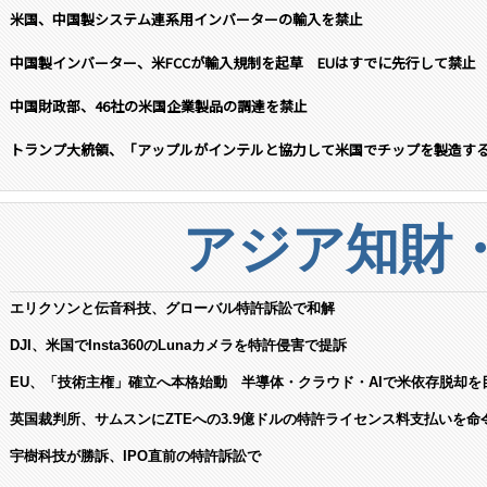
米国、中国製システム連系用インバーターの輸入を禁止
中国製インバーター、米FCCが輸入規制を起草 EUはすでに先行して禁止
中国財政部、46社の米国企業製品の調達を禁止
トランプ大統領、「アップルがインテルと協力して米国でチップを製造す
アジア知財
エリクソンと伝音科技、グローバル特許訴訟で和解
DJI、米国でInsta360のLunaカメラを特許侵害で提訴
EU、「技術主権」確立へ本格始動 半導体・クラウド・AIで米依存脱却を
英国裁判所、サムスンにZTEへの3.9億ドルの特許ライセンス料支払いを命
宇樹科技が勝訴、IPO直前の特許訴訟で