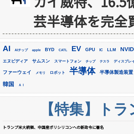
カイ威特、16.
芸半導体を完全
AI
EV
NVID
GPU
BYD
LLM
AIチップ
apple
CATL
IC
サムスン
エヌビディア
スマートフォン
ディスプレ
チップ
テスラ
半導体
ファーウェイ
半導体製造装置
ロボット
メモリ
韓国
ＡＩ
【特集】トラン
トランプ米大統領、中国産ポリシリコンへの新政令に署名