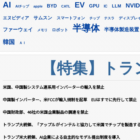
AI
EV
NVID
GPU
BYD
LLM
AIチップ
apple
CATL
IC
サムスン
エヌビディア
スマートフォン
ディスプレ
チップ
テスラ
半導体
ファーウェイ
半導体製造装置
ロボット
メモリ
韓国
ＡＩ
【特集】トラン
米国、中国製システム連系用インバーターの輸入を禁止
中国製インバーター、米FCCが輸入規制を起草 EUはすでに先行して禁止
中国財政部、46社の米国企業製品の調達を禁止
トランプ大統領、「アップルがインテルと協力して米国でチップを製造す
トランプ米大統領、AI企業による自主的なモデル提出制度を導入