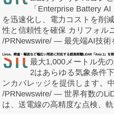
「Enterprise Batte
たNeXは、バイオ医薬品製造
を迅速化し、電力コストを削
従来のフェッドバッチ施設の
性と信頼性を確保 カリフォルニア
に、患者やサプライチェーン
/PRNewswire/ — 最先端
キー方式で拡張性が高く、持
会社エーアイ・アンド：本社横
す。FCCM‑を活用した現地
Livox、検査・輸送など幅広い用途に対応する超長距離LiDAR「Avia 2」を
最大1,000メートル先
President原信平）と、エ
患者にとっての費用負担を大幅
2はあらゆる気象条件
ードするVoltaiqは、日本に
のアクセスを大幅に拡大することができ
ンカバレッジを提供します。中国
ーエネルギー貯蔵システム（B
Fully-Connected Continuous M
/PRNewswire/ — 世界有数の
た。 Voltaiq独自のAI搭
プログラムには、施設設計・内装
は、送電線の高精度な点検、軌
定、統合、導入、運用に至る
に関する技術移転および知的財産