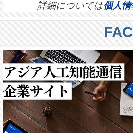
す。ノーマルモードでは、Avia
quality and reliability for AI da
詳細については
個人情
BESS stack to ensure battery qual
ートル先まで検出でき、これは
centers. Voltaiqは、a
トに対して約600メートルに
FA
からシステム統合、試運転、
では、反射率10％のターゲッ
クルの各段階のデータを監視
で向上し、最大検知距離は1,0
[…]
ットだけで最大1キロメートル
ルの変電所周囲を監視でき、
作業と点群処理を簡素化できま
Avia 2は、2種類のFOVオ
× 80°のノーマルモード、長距離
ードを切り替えて使用するこ