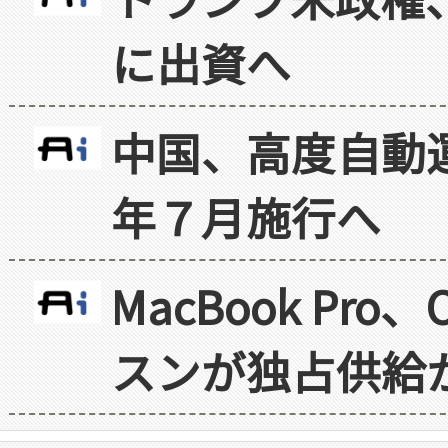
に出資へ
中国、高度自動
年７月施行へ
MacBook Pr
スンが独占供給