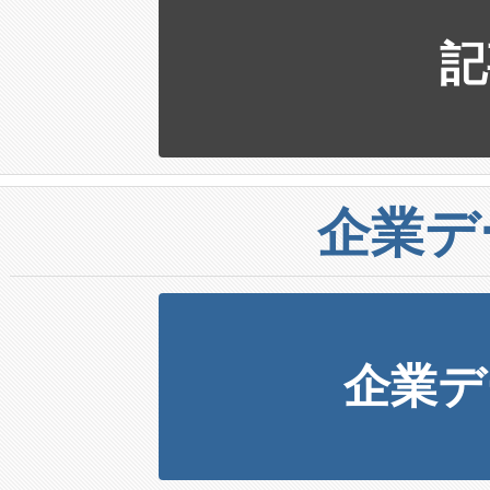
記
企業デ
企業デ