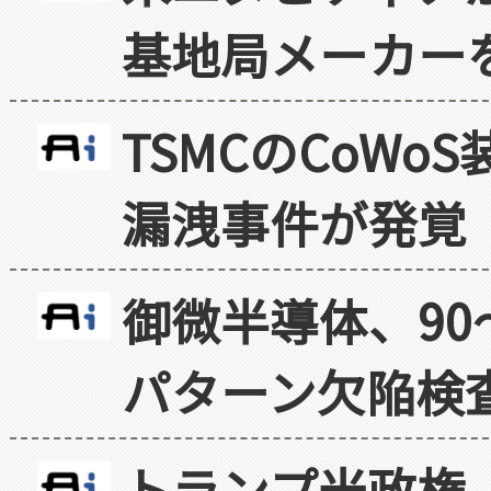
基地局メーカー
TSMCのCoW
漏洩事件が発覚
御微半導体、90
パターン欠陥検
トランプ米政権