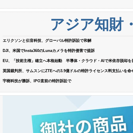
アジア知財
エリクソンと伝音科技、グローバル特許訴訟で和解
DJI、米国でInsta360のLunaカメラを特許侵害で提訴
EU、「技術主権」確立へ本格始動 半導体・クラウド・AIで米依存脱却を
英国裁判所、サムスンにZTEへの3.9億ドルの特許ライセンス料支払いを命
宇樹科技が勝訴、IPO直前の特許訴訟で