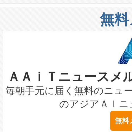
や穀物倉庫におけるバルク材の
安全性を追跡し、確保する事を
構造化トレーニングカリキュ
リューション「Avia 2」を発
増加しているデータセンター
上げおよび商用化段階におけ
無料
したAvia 2は、1,000メ
る電力網に大きな負担をかけ
設備整備および立ち上げ調整
狭視野のFOVを切り替えるこ
事業者の負担軽減という課題
加組織は、Enzeneのバイオ
ケーブル、枝などの細かな対
系統連系を迅速にし、ピーク需
選定された製品について、自
なレーザースポットにより、高
限を超えて利用可能な電力容量
取得できる可能性もあります。
ＡＡｉＴニュースメ
な環境下でも豊かなディテー
持できるよう貢献します。こ
設には、3億～4億ドルかかるこ
キロメートル範囲を検出 Livox Unveil
ービスレベル契約（SLA）違
最高経営責任者（CEO）であるHi
毎朝手元に届く無料のニュ
LiDAR for Inspections, Transpor
テリー性能の劣化によるダウ
す。「当社のfully-connected c
のアジアＡＩニ
は1535 nmレーザーを搭載
念は、現在データセンターが
ームを利用すれば、6,000万～
無料
イズの小径化を実現すること
ます。 Voltaiq provides a comple
きます。この効率性は、フェ