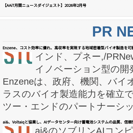
【AAiT月間ニュースダイジェスト】2026年2月号
PR N
Enzene、コスト効率に優れ、高収率を実現する地域密着型バイオ製造を可
インド、プネー,/PRNe
イノベーション型の開発
Enzeneは、政府、機関、バ
ラスのバイオ製造能力を確立
ツー・エンドのパートナーシッ
表しました。 同社の実績あるEnzeneX®
ai&、Voltaiqと協業し、AIデータセンター向け蓄電池システムの品質、信
ai&のソブリンAIコンピ
manufacturing™ (FC