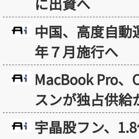
に出資へ
中国、高度自動
年７月施行へ
MacBook Pr
スンが独占供給
宇晶股フン、1.