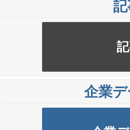
記
記
企業デ