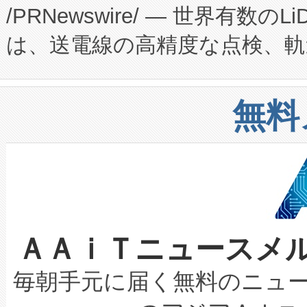
/PRNewswire/ — 世界有数の
た。 Voltaiq独自のAI搭
プログラムには、施設設計・内装
は、送電線の高精度な点検、軌
定、統合、導入、運用に至る
に関する技術移転および知的財産
や穀物倉庫におけるバルク材の
安全性を追跡し、確保する事を
構造化トレーニングカリキュ
リューション「Avia 2」を発
増加しているデータセンター
上げおよび商用化段階におけ
無料
したAvia 2は、1,000メ
る電力網に大きな負担をかけ
設備整備および立ち上げ調整
狭視野のFOVを切り替えるこ
事業者の負担軽減という課題
加組織は、Enzeneのバイオ
ケーブル、枝などの細かな対
系統連系を迅速にし、ピーク需
選定された製品について、自
なレーザースポットにより、高
限を超えて利用可能な電力容量
取得できる可能性もあります。
ＡＡｉＴニュースメ
な環境下でも豊かなディテー
持できるよう貢献します。こ
設には、3億～4億ドルかかるこ
キロメートル範囲を検出 Livox Unveil
ービスレベル契約（SLA）違
最高経営責任者（CEO）であるHi
毎朝手元に届く無料のニュ
LiDAR for Inspections, Transpor
テリー性能の劣化によるダウ
す。「当社のfully-connected c