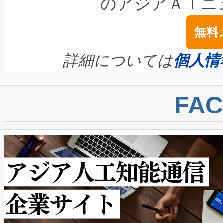
のアジアＡＩニ
は1535 nmレーザーを搭載
念は、現在データセンターが
ームを利用すれば、6,000万～
無料
イズの小径化を実現すること
ます。 Voltaiq provides a comple
きます。この効率性は、フェ
す。ノーマルモードでは、Avia
quality and reliability for AI da
詳細については
個人情
BESS stack to ensure battery qual
ートル先まで検出でき、これは
centers. Voltaiqは、a
トに対して約600メートルに
FA
からシステム統合、試運転、
では、反射率10％のターゲッ
クルの各段階のデータを監視
で向上し、最大検知距離は1,0
[…]
ットだけで最大1キロメートル
ルの変電所周囲を監視でき、
作業と点群処理を簡素化できま