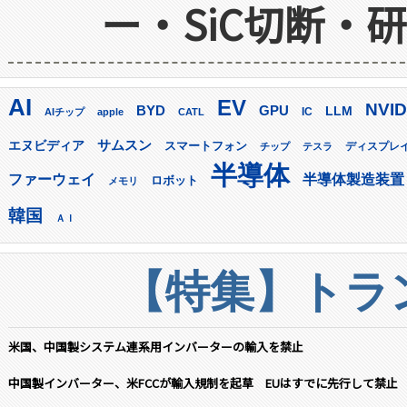
ー・SiC切断・
AI
EV
NVID
GPU
BYD
LLM
AIチップ
apple
CATL
IC
サムスン
エヌビディア
スマートフォン
ディスプレ
チップ
テスラ
半導体
ファーウェイ
半導体製造装置
ロボット
メモリ
韓国
ＡＩ
【特集】トラン
米国、中国製システム連系用インバーターの輸入を禁止
中国製インバーター、米FCCが輸入規制を起草 EUはすでに先行して禁止