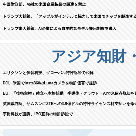
中国財政部、46社の米国企業製品の調達を禁止
トランプ大統領、「アップルがインテルと協力して米国でチップを製造す
トランプ米大統領、AI企業による自主的なモデル提出制度を導入
アジア知財
エリクソンと伝音科技、グローバル特許訴訟で和解
DJI、米国でInsta360のLunaカメラを特許侵害で提訴
EU、「技術主権」確立へ本格始動 半導体・クラウド・AIで米依存脱却を
英国裁判所、サムスンにZTEへの3.9億ドルの特許ライセンス料支払いを命
宇樹科技が勝訴、IPO直前の特許訴訟で