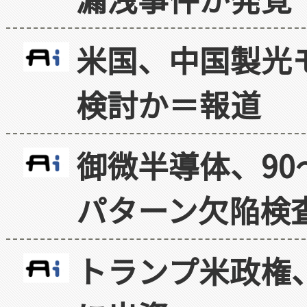
米国、中国製光
検討か＝報道
御微半導体、90
パターン欠陥検
トランプ米政権