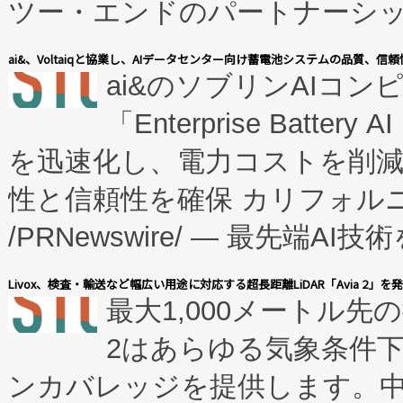
ツー・エンドのパートナーシッ
表しました。 同社の実績あるEnzeneX®
ai&、Voltaiqと協業し、AIデータセンター向け蓄電池システムの品質、信
ai&のソブリンAIコンピ
manufacturing™ (FC
「Enterprise Batte
たNeXは、バイオ医薬品製造
を迅速化し、電力コストを削
従来のフェッドバッチ施設の
性と信頼性を確保 カリフォルニア
に、患者やサプライチェーン
/PRNewswire/ — 最先端
キー方式で拡張性が高く、持
会社エーアイ・アンド：本社横
す。FCCM‑を活用した現地
Livox、検査・輸送など幅広い用途に対応する超長距離LiDAR「Avia 2」を
最大1,000メートル先
President原信平）と、エ
患者にとっての費用負担を大幅
2はあらゆる気象条件
ードするVoltaiqは、日本に
のアクセスを大幅に拡大することができ
ンカバレッジを提供します。中国
ーエネルギー貯蔵システム（B
Fully-Connected Continuous M