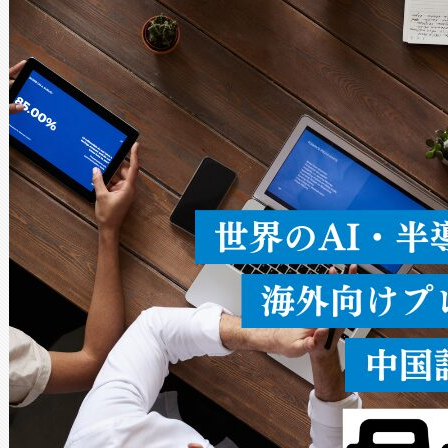
Avia 2は、2種類のFOVオ
× 80°のノーマルモード、長距離
ードを切り替えて使用するこ
ることなく、単一のデバイス
うにします。遠距離まで届く
密度なスキャ
[…]