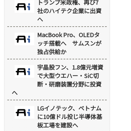
トランプ米政権、再び7
社のハイテク企業に出資
へ
MacBook Pro、OLEDタ
ッチ搭載へ サムスンが
独占供給か
宇晶股フン、1.8億元増資
で大型ウエハー・SiC切
断・研磨装置分野に投資
へ
LGイノテック、ベトナム
に10億ドル投じ半導体基
板工場を建設へ