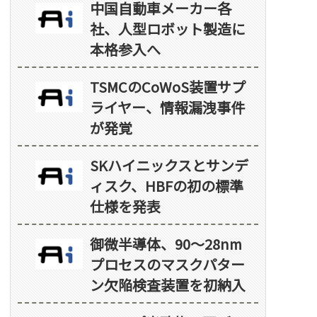
中国自動車メーカー各
社、人型ロボット製造に
本格参入へ
TSMCのCoWoS装置サプ
ライヤー、情報漏洩事件
が発覚
SKハイニックスとサンデ
ィスク、HBFの初の標準
仕様を発表
御微半導体、90～28nm
プロセスのマスクパター
ン欠陥検査装置を初納入