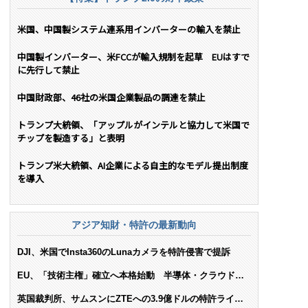
米国、中国製システム連系用インバーターの輸入を禁止
中国製インバーター、米FCCが輸入規制を起草 EUはすで
に先行して禁止
中国財政部、46社の米国企業製品の調達を禁止
トランプ大統領、「アップルがインテルと協力して米国で
チップを製造する」と表明
トランプ米大統領、AI企業による自主的なモデル提出制度
を導入
アジア知財・特許の最新動向
DJI、米国でInsta360のLunaカメラを特許侵害で提訴
EU、「技術主権」確立へ本格始動 半導体・クラウド・
AIで米依存脱却を目指す
英国裁判所、サムスンにZTEへの3.9億ドルの特許ライセ