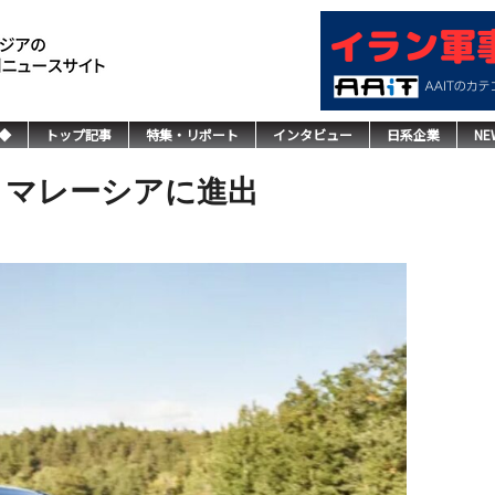
◆
トップ記事
特集・リポート
インタビュー
日系企業
NE
・マレーシアに進出