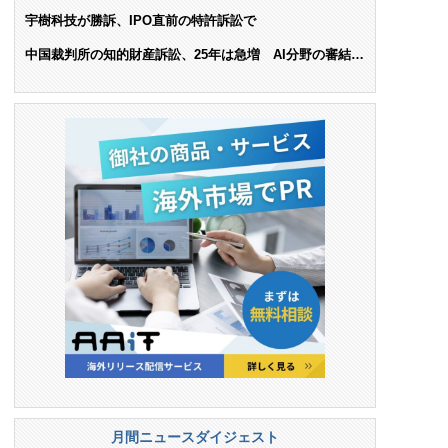
ンス料支払いを命令
宇樹科技が勝訴、IPO直前の特許訴訟で
中国裁判所の知的財産訴訟、25年は急増 AI分野の審結件
数は25.6%増
月間ニュースダイジェスト