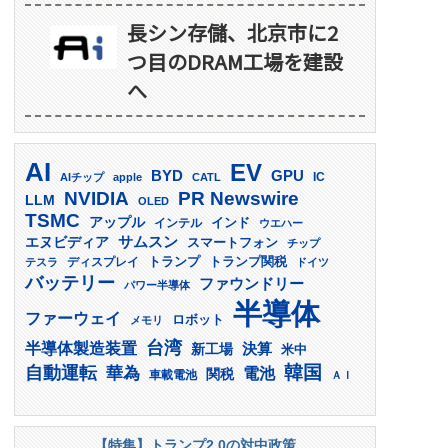
長シン存儲、北京市に2
つ目のDRAM工場を建設
へ
AI
EV
GPU
BYD
AIチップ
apple
CATL
IC
PR Newswire
NVIDIA
LLM
OLED
TSMC
アップル
インド
インテル
ウエハー
サムスン
エヌビディア
スマートフォン
チップ
トランプ
ディスプレイ
トランプ関税
テスラ
ドイツ
バッテリー
ファウンドリー
パワー半導体
半導体
ファーウェイ
ロボット
メモリ
台湾
半導体製造装置
決算
新工場
米中
韓国
自動運転
華為
電池
関税
車載電池
ＡＩ
【特集】トランプ2.0の対中政策