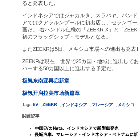
ると発表した。
インドネシアではジャカルタ、スラバヤ、バンド
アではクアラルンプールに初出店し、セランゴー
画だ。 右ハンドル仕様の「ZEEKR X」と「ZE
初のフラッグシップ・モデルとなる。
またZEEKRは5日、メキシコ市場への進出も発
ZEEKRは現在、世界で25カ国・地域に進出し
バーする50カ国以上に進出する予定だ。
极氪东南亚再启新章
极氪开启拉美市场新篇章
Tags:
EV
,
ZEEKR
,
,
,
インドネシア
マレーシア
メキシコ
関連記事
中国EVのNeta、インドネシアで新型車発売
長城汽車、マレーシア・インドネシア・ベトナムに新