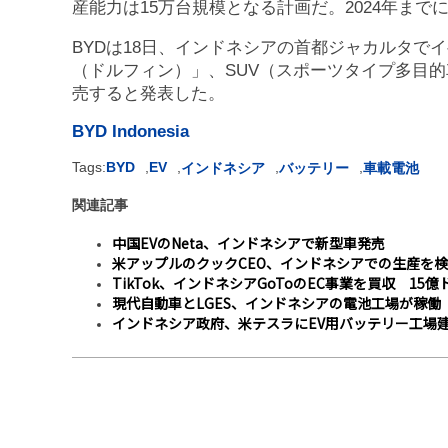
産能力は15万台規模となる計画だ。2024年まで
BYDは18日、インドネシアの首都ジャカルタでイ
（ドルフィン）」、SUV（スポーツタイプ多目的
売すると発表した。
BYD Indonesia
Tags:
BYD
,
EV
,
,
,
インドネシア
バッテリー
車載電池
関連記事
中国EVのNeta、インドネシアで新型車発売
米アップルのクックCEO、インドネシアでの生産を
TikTok、インドネシアGoToのEC事業を買収 15
現代自動車とLGES、インドネシアの電池工場が稼働
インドネシア政府、米テスラにEV用バッテリー工場