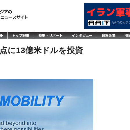
◆
トップ記事
特集・リポート
インタビュー
日系企業
NE
点に13億米ドルを投資