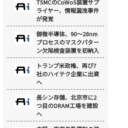
TSMCのCoWoS装置サプ
ライヤー、情報漏洩事件
が発覚
御微半導体、90～28nm
プロセスのマスクパター
ン欠陥検査装置を初納入
トランプ米政権、再び7
社のハイテク企業に出資
へ
長シン存儲、北京市に2
つ目のDRAM工場を建設
へ