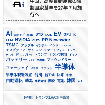
中国、高度自動運転の強
制国家基準を27年７月施
行へ
AI
EV
GPU
BYD
AIチップ
apple
CATL
IC
PR Newswire
NVIDIA
LLM
OLED
TSMC
アップル
インド
インテル
ウエハー
サムスン
エヌビディア
スマートフォン
チップ
トランプ
ディスプレイ
トランプ関税
テスラ
ドイツ
バッテリー
ファウンドリー
パワー半導体
半導体
ファーウェイ
ロボット
メモリ
台湾
半導体製造装置
決算
新工場
米中
韓国
自動運転
華為
電池
関税
車載電池
ＡＩ
【特集】トランプ2.0の対中政策