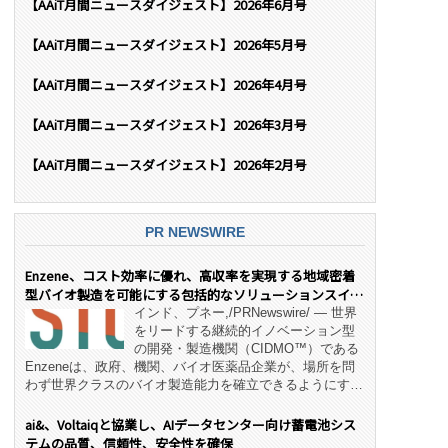
【AAiT月間ニュースダイジェスト】2026年6月号
【AAiT月間ニュースダイジェスト】2026年5月号
【AAiT月間ニュースダイジェスト】2026年4月号
【AAiT月間ニュースダイジェスト】2026年3月号
【AAiT月間ニュースダイジェスト】2026年2月号
PR NEWSWIRE
Enzene、コスト効率に優れ、高収率を実現する地域密着
型バイオ製造を可能にする包括的なソリューションスイー
ト「NeX™」 をリリース
インド、プネー,/PRNewswire/ — 世界
をリードする継続的イノベーション型
の開発・製造機関（CIDMO™）である
Enzeneは、政府、機関、バイオ医薬品企業が、場所を問
わず世界クラスのバイオ製造能力を確立できるようにす
る、変革的なエンド・ツー・エンドのパートナーシップモ
デル「NeX™」の立ち上げを発表しました。 同社の実績
ai&、Voltaiqと協業し、AIデータセンター向け蓄電池シス
あるEnzeneX® fully‑connected continuous
テムの品質、信頼性、安全性を確保