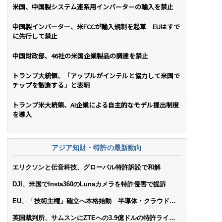
米国、中国製システム連系用インバーターの輸入を禁止
中国製インバーター、米FCCが輸入規制を起草 EUはすで
に先行して禁止
中国財政部、46社の米国企業製品の調達を禁止
トランプ大統領、「アップルがインテルと協力して米国で
チップを製造する」と表明
トランプ米大統領、AI企業による自主的なモデル提出制度
を導入
アジア知財・特許の最新動向
エリクソンと伝音科技、グローバル特許訴訟で和解
DJI、米国でInsta360のLunaカメラを特許侵害で提訴
EU、「技術主権」確立へ本格始動 半導体・クラウド・
AIで米依存脱却を目指す
英国裁判所、サムスンにZTEへの3.9億ドルの特許ライセ