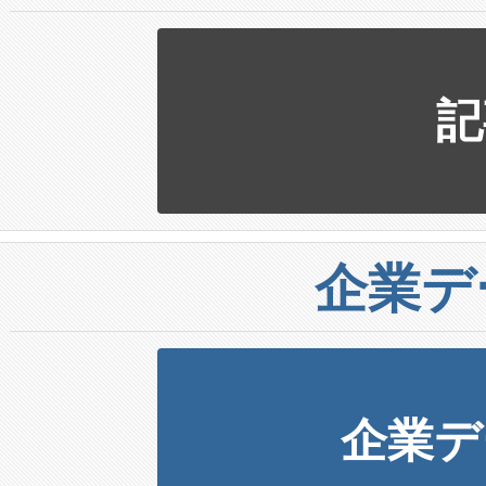
記
企業デ
企業デ