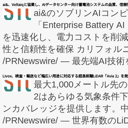
表しました。 同社の実績あるEnzeneX®
ai&、Voltaiqと協業し、AIデータセンター向け蓄電池システムの品質、信
ai&のソブリンAIコンピ
manufacturing™ (FC
「Enterprise Batte
たNeXは、バイオ医薬品製造
を迅速化し、電力コストを削
従来のフェッドバッチ施設の
性と信頼性を確保 カリフォルニア
に、患者やサプライチェーン
/PRNewswire/ — 最先端
キー方式で拡張性が高く、持
会社エーアイ・アンド：本社横
す。FCCM‑を活用した現地
Livox、検査・輸送など幅広い用途に対応する超長距離LiDAR「Avia 2」を
最大1,000メートル先
President原信平）と、エ
患者にとっての費用負担を大幅
2はあらゆる気象条件
ードするVoltaiqは、日本に
のアクセスを大幅に拡大することができ
ンカバレッジを提供します。中国
ーエネルギー貯蔵システム（B
Fully-Connected Continuous M
/PRNewswire/ — 世界有数の
た。 Voltaiq独自のAI搭
プログラムには、施設設計・内装