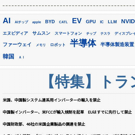
AI
EV
NVID
GPU
BYD
LLM
AIチップ
apple
CATL
IC
サムスン
エヌビディア
スマートフォン
ディスプレ
チップ
テスラ
半導体
ファーウェイ
半導体製造装置
ロボット
メモリ
韓国
ＡＩ
【特集】トラン
米国、中国製システム連系用インバーターの輸入を禁止
中国製インバーター、米FCCが輸入規制を起草 EUはすでに先行して禁止
中国財政部、46社の米国企業製品の調達を禁止