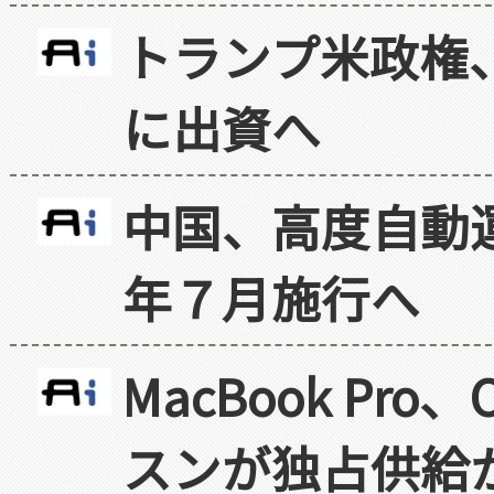
トランプ米政権
に出資へ
中国、高度自動
年７月施行へ
MacBook Pr
スンが独占供給