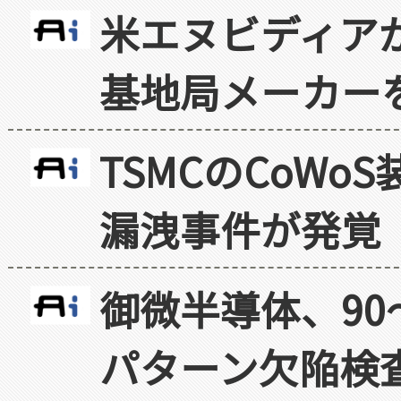
米エヌビディア
基地局メーカー
TSMCのCoW
漏洩事件が発覚
御微半導体、90
パターン欠陥検