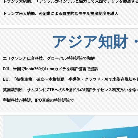
トランプ大統領、「アップルがインテルと協力して米国でチップを製造す
トランプ米大統領、AI企業による自主的なモデル提出制度を導入
アジア知財
エリクソンと伝音科技、グローバル特許訴訟で和解
DJI、米国でInsta360のLunaカメラを特許侵害で提訴
EU、「技術主権」確立へ本格始動 半導体・クラウド・AIで米依存脱却を
英国裁判所、サムスンにZTEへの3.9億ドルの特許ライセンス料支払いを命
宇樹科技が勝訴、IPO直前の特許訴訟で