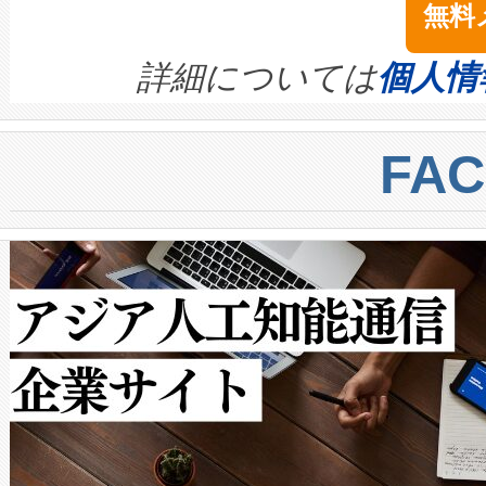
無料
イズの小径化を実現すること
ます。 Voltaiq provides a comple
きます。この効率性は、フェ
す。ノーマルモードでは、Avia
quality and reliability for AI da
詳細については
個人情
BESS stack to ensure battery qual
ートル先まで検出でき、これは
centers. Voltaiqは、a
トに対して約600メートルに
FA
からシステム統合、試運転、
では、反射率10％のターゲッ
クルの各段階のデータを監視
で向上し、最大検知距離は1,0
[…]
ットだけで最大1キロメートル
ルの変電所周囲を監視でき、
作業と点群処理を簡素化できま
Avia 2は、2種類のFOVオ
× 80°のノーマルモード、長距離