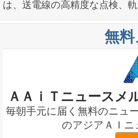
は、送電線の高精度な点検、軌
定、統合、導入、運用に至る
に関する技術移転および知的財産
や穀物倉庫におけるバルク材の
安全性を追跡し、確保する事を
構造化トレーニングカリキュ
リューション「Avia 2」を発
増加しているデータセンター
上げおよび商用化段階におけ
無料
したAvia 2は、1,000メ
る電力網に大きな負担をかけ
設備整備および立ち上げ調整
狭視野のFOVを切り替えるこ
事業者の負担軽減という課題
加組織は、Enzeneのバイオ
ケーブル、枝などの細かな対
系統連系を迅速にし、ピーク需
選定された製品について、自
なレーザースポットにより、高
限を超えて利用可能な電力容量
取得できる可能性もあります。
ＡＡｉＴニュースメ
な環境下でも豊かなディテー
持できるよう貢献します。こ
設には、3億～4億ドルかかるこ
キロメートル範囲を検出 Livox Unveil
ービスレベル契約（SLA）違
最高経営責任者（CEO）であるHi
毎朝手元に届く無料のニュ
LiDAR for Inspections, Transpor
テリー性能の劣化によるダウ
す。「当社のfully-connected c
のアジアＡＩニ
は1535 nmレーザーを搭載
念は、現在データセンターが
ームを利用すれば、6,000万～