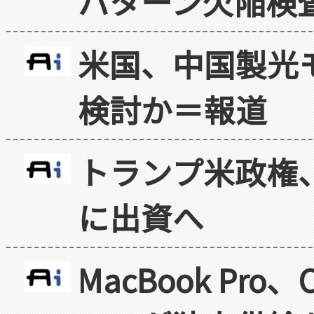
パターン欠陥検
米国、中国製光
検討か＝報道
トランプ米政権
に出資へ
MacBook Pr