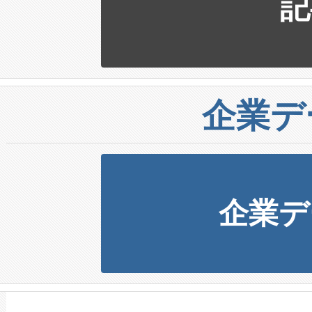
記
企業デ
企業デ