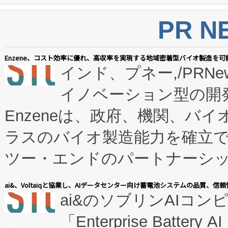
PR N
Enzene、コスト効率に優れ、高収率を実現する地域密着型バイオ製造を可
インド、プネー,/PRNe
イノベーション型の開発
Enzeneは、政府、機関、バ
ラスのバイオ製造能力を確立
ツー・エンドのパートナーシッ
表しました。 同社の実績あるEnzeneX®
ai&、Voltaiqと協業し、AIデータセンター向け蓄電池システムの品質、信
ai&のソブリンAIコンピ
manufacturing™ (FC
「Enterprise Batte
たNeXは、バイオ医薬品製造