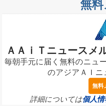
増加しているデータセンター
上げおよび商用化段階におけ
無料
したAvia 2は、1,000メ
る電力網に大きな負担をかけ
設備整備および立ち上げ調整
狭視野のFOVを切り替えるこ
事業者の負担軽減という課題
加組織は、Enzeneのバイオ
ケーブル、枝などの細かな対
系統連系を迅速にし、ピーク需
選定された製品について、自
なレーザースポットにより、高
限を超えて利用可能な電力容量
取得できる可能性もあります。
ＡＡｉＴニュースメ
な環境下でも豊かなディテー
持できるよう貢献します。こ
設には、3億～4億ドルかかるこ
キロメートル範囲を検出 Livox Unveil
ービスレベル契約（SLA）違
最高経営責任者（CEO）であるHi
毎朝手元に届く無料のニュ
LiDAR for Inspections, Transpor
テリー性能の劣化によるダウ
す。「当社のfully-connected c
のアジアＡＩニ
は1535 nmレーザーを搭載
念は、現在データセンターが
ームを利用すれば、6,000万～
無料
イズの小径化を実現すること
ます。 Voltaiq provides a comple
きます。この効率性は、フェ
す。ノーマルモードでは、Avia
quality and reliability for AI da
詳細については
個人情