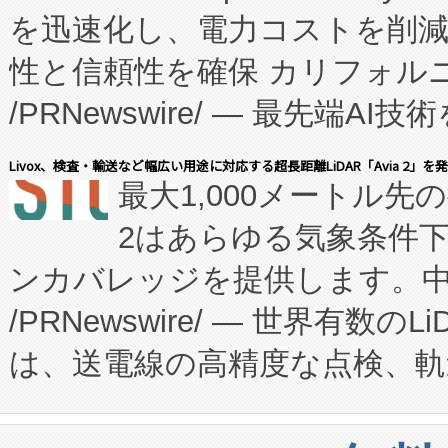
を迅速化し、電力コストを削
従来のフェッドバッチ施設の
性と信頼性を確保 カリフォルニア
に、患者やサプライチェーン
/PRNewswire/ — 最先端
キー方式で拡張性が高く、持
会社エーアイ・アンド：本社横
す。FCCM‑を活用した現地
Livox、検査・輸送など幅広い用途に対応する超長距離LiDAR「Avia 2」を
最大1,000メートル先
President原信平）と、エ
患者にとっての費用負担を大幅
2はあらゆる気象条件
ードするVoltaiqは、日本に
のアクセスを大幅に拡大することができ
ンカバレッジを提供します。中国
ーエネルギー貯蔵システム（B
Fully-Connected Continuous M
/PRNewswire/ — 世界有数の
た。 Voltaiq独自のAI搭
プログラムには、施設設計・内装
は、送電線の高精度な点検、軌
定、統合、導入、運用に至る
に関する技術移転および知的財産
や穀物倉庫におけるバルク材の
安全性を追跡し、確保する事を
構造化トレーニングカリキュ
リューション「Avia 2」を発