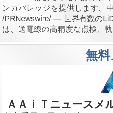
ンカバレッジを提供します。中国
ーエネルギー貯蔵システム（B
Fully-Connected Continuous M
/PRNewswire/ — 世界有数の
た。 Voltaiq独自のAI搭
プログラムには、施設設計・内装
は、送電線の高精度な点検、軌
定、統合、導入、運用に至る
に関する技術移転および知的財産
や穀物倉庫におけるバルク材の
安全性を追跡し、確保する事を
構造化トレーニングカリキュ
リューション「Avia 2」を発
増加しているデータセンター
上げおよび商用化段階におけ
無料
したAvia 2は、1,000メ
る電力網に大きな負担をかけ
設備整備および立ち上げ調整
狭視野のFOVを切り替えるこ
事業者の負担軽減という課題
加組織は、Enzeneのバイオ
ケーブル、枝などの細かな対
系統連系を迅速にし、ピーク需
選定された製品について、自
なレーザースポットにより、高
限を超えて利用可能な電力容量
取得できる可能性もあります。
ＡＡｉＴニュースメ
な環境下でも豊かなディテー
持できるよう貢献します。こ
設には、3億～4億ドルかかるこ