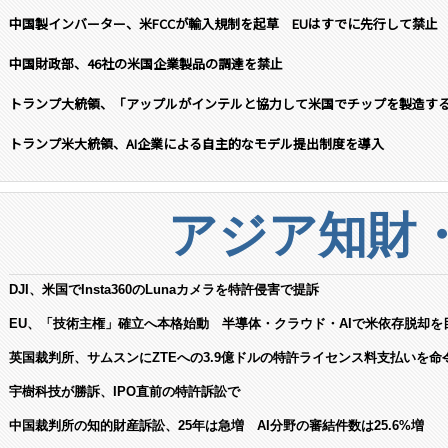
中国製インバーター、米FCCが輸入規制を起草 EUはすでに先行して禁止
中国財政部、46社の米国企業製品の調達を禁止
トランプ大統領、「アップルがインテルと協力して米国でチップを製造す
トランプ米大統領、AI企業による自主的なモデル提出制度を導入
アジア知財
DJI、米国でInsta360のLunaカメラを特許侵害で提訴
EU、「技術主権」確立へ本格始動 半導体・クラウド・AIで米依存脱却を
英国裁判所、サムスンにZTEへの3.9億ドルの特許ライセンス料支払いを命
宇樹科技が勝訴、IPO直前の特許訴訟で
中国裁判所の知的財産訴訟、25年は急増 AI分野の審結件数は25.6%増