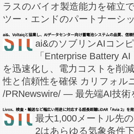
ラスのバイオ製造能力を確立
ツー・エンドのパートナーシッ
表しました。 同社の実績あるEnzeneX®
ai&、Voltaiqと協業し、AIデータセンター向け蓄電池システムの品質、信
ai&のソブリンAIコンピ
manufacturing™ (FC
「Enterprise Batte
たNeXは、バイオ医薬品製造
を迅速化し、電力コストを削
従来のフェッドバッチ施設の
性と信頼性を確保 カリフォルニア
に、患者やサプライチェーン
/PRNewswire/ — 最先端
キー方式で拡張性が高く、持
会社エーアイ・アンド：本社横
す。FCCM‑を活用した現地
Livox、検査・輸送など幅広い用途に対応する超長距離LiDAR「Avia 2」を
最大1,000メートル先
President原信平）と、エ
患者にとっての費用負担を大幅
2はあらゆる気象条件
ードするVoltaiqは、日本に
のアクセスを大幅に拡大することができ