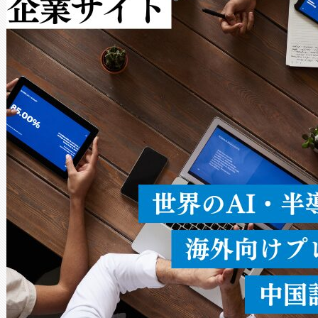
作業と点群処理を簡素化できま
Avia 2は、2種類のFOVオ
× 80°のノーマルモード、長距離
ードを切り替えて使用するこ
ることなく、単一のデバイス
うにします。遠距離まで届く
密度なスキャ
[…]