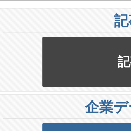
記
記
企業デ