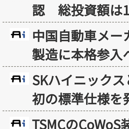
認 総投資額は1
中国自動車メー
製造に本格参入
SKハイニックス
初の標準仕様を
TSMCのCoW