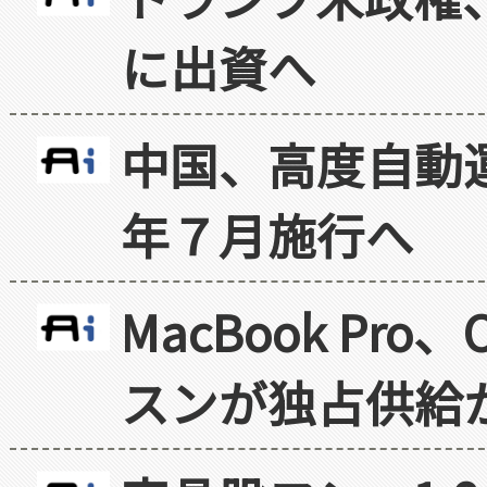
に出資へ
中国、高度自動
年７月施行へ
MacBook Pr
スンが独占供給