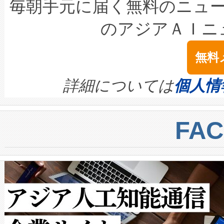
キロメートル範囲を検出 Livox Unveil
ービスレベル契約（SLA）違
最高経営責任者（CEO）であるHi
毎朝手元に届く無料のニュ
LiDAR for Inspections, Transpor
テリー性能の劣化によるダウ
す。「当社のfully-connected c
のアジアＡＩニ
は1535 nmレーザーを搭載
念は、現在データセンターが
ームを利用すれば、6,000万～
無料
イズの小径化を実現すること
ます。 Voltaiq provides a comple
きます。この効率性は、フェ
す。ノーマルモードでは、Avia
quality and reliability for AI da
詳細については
個人情
BESS stack to ensure battery qual
ートル先まで検出でき、これは
centers. Voltaiqは、a
トに対して約600メートルに
FA
からシステム統合、試運転、
では、反射率10％のターゲッ
クルの各段階のデータを監視
で向上し、最大検知距離は1,0
[…]
ットだけで最大1キロメートル
ルの変電所周囲を監視でき、