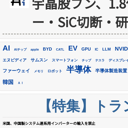
宇晶股フン、1.
ー・SiC切断・
AI
EV
NVID
GPU
BYD
LLM
AIチップ
apple
CATL
IC
サムスン
エヌビディア
スマートフォン
ディスプレ
チップ
テスラ
半導体
ファーウェイ
半導体製造装置
ロボット
メモリ
韓国
ＡＩ
【特集】トラン
米国、中国製システム連系用インバーターの輸入を禁止