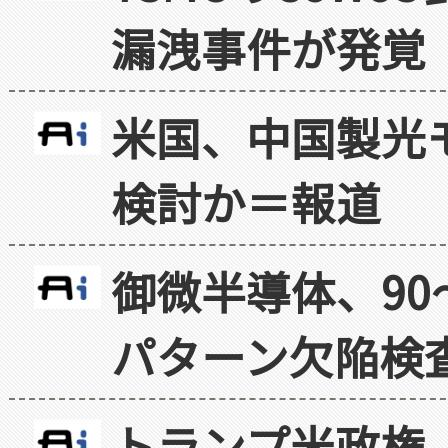
漏洩事件が発覚
米国、中国製光
検討か＝報道
御微半導体、90
パターン欠陥検
トランプ米政権