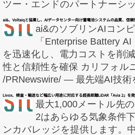
ツー・エンドのパートナーシッ
表しました。 同社の実績あるEnzeneX®
ai&、Voltaiqと協業し、AIデータセンター向け蓄電池システムの品質、信
ai&のソブリンAIコンピ
manufacturing™ (FC
「Enterprise Batte
たNeXは、バイオ医薬品製造
を迅速化し、電力コストを削
従来のフェッドバッチ施設の
性と信頼性を確保 カリフォルニア
に、患者やサプライチェーン
/PRNewswire/ — 最先端
キー方式で拡張性が高く、持
会社エーアイ・アンド：本社横
す。FCCM‑を活用した現地
Livox、検査・輸送など幅広い用途に対応する超長距離LiDAR「Avia 2」を
最大1,000メートル先
President原信平）と、エ
患者にとっての費用負担を大幅
2はあらゆる気象条件
ードするVoltaiqは、日本に
のアクセスを大幅に拡大することができ
ンカバレッジを提供します。中国
ーエネルギー貯蔵システム（B
Fully-Connected Continuous M