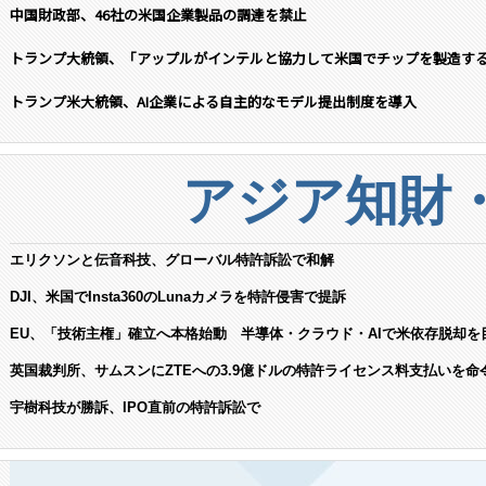
中国財政部、46社の米国企業製品の調達を禁止
トランプ大統領、「アップルがインテルと協力して米国でチップを製造す
トランプ米大統領、AI企業による自主的なモデル提出制度を導入
アジア知財
エリクソンと伝音科技、グローバル特許訴訟で和解
DJI、米国でInsta360のLunaカメラを特許侵害で提訴
EU、「技術主権」確立へ本格始動 半導体・クラウド・AIで米依存脱却を
英国裁判所、サムスンにZTEへの3.9億ドルの特許ライセンス料支払いを命
宇樹科技が勝訴、IPO直前の特許訴訟で