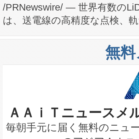
/PRNewswire/ — 世界有数の
た。 Voltaiq独自のAI搭
プログラムには、施設設計・内装
は、送電線の高精度な点検、軌
定、統合、導入、運用に至る
に関する技術移転および知的財産
や穀物倉庫におけるバルク材の
安全性を追跡し、確保する事を
構造化トレーニングカリキュ
リューション「Avia 2」を発
増加しているデータセンター
上げおよび商用化段階におけ
無料
したAvia 2は、1,000メ
る電力網に大きな負担をかけ
設備整備および立ち上げ調整
狭視野のFOVを切り替えるこ
事業者の負担軽減という課題
加組織は、Enzeneのバイオ
ケーブル、枝などの細かな対
系統連系を迅速にし、ピーク需
選定された製品について、自
なレーザースポットにより、高
限を超えて利用可能な電力容量
取得できる可能性もあります。
ＡＡｉＴニュースメ
な環境下でも豊かなディテー
持できるよう貢献します。こ
設には、3億～4億ドルかかるこ
キロメートル範囲を検出 Livox Unveil
ービスレベル契約（SLA）違
最高経営責任者（CEO）であるHi
毎朝手元に届く無料のニュ
LiDAR for Inspections, Transpor
テリー性能の劣化によるダウ
す。「当社のfully-connected c