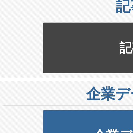
記
記
企業デ