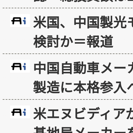
米国、中国製光
検討か＝報道
中国自動車メー
製造に本格参入
米エヌビディア
基地局メーカー