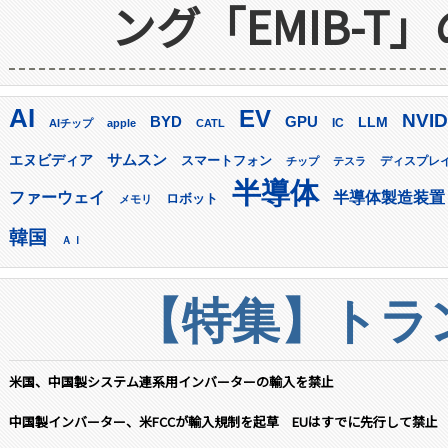
ング「EMIB-T
AI
EV
NVID
GPU
BYD
LLM
AIチップ
apple
CATL
IC
サムスン
エヌビディア
スマートフォン
ディスプレ
チップ
テスラ
半導体
ファーウェイ
半導体製造装置
ロボット
メモリ
韓国
ＡＩ
【特集】トラン
米国、中国製システム連系用インバーターの輸入を禁止
中国製インバーター、米FCCが輸入規制を起草 EUはすでに先行して禁止