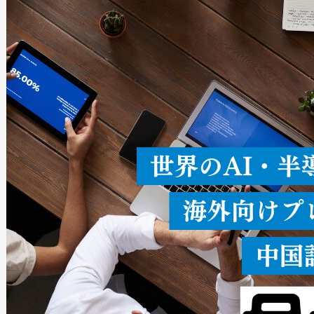
Avia 2は、2種類のFOVオ
× 80°のノーマルモード、長距離
ードを切り替えて使用するこ
ることなく、単一のデバイス
うにします。遠距離まで届く
密度なスキャ
[…]