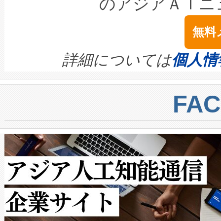
のアジアＡＩニ
は1535 nmレーザーを搭載
念は、現在データセンターが
ームを利用すれば、6,000万～
無料
イズの小径化を実現すること
ます。 Voltaiq provides a comple
きます。この効率性は、フェ
す。ノーマルモードでは、Avia
quality and reliability for AI da
詳細については
個人情
BESS stack to ensure battery qual
ートル先まで検出でき、これは
centers. Voltaiqは、a
トに対して約600メートルに
FA
からシステム統合、試運転、
では、反射率10％のターゲッ
クルの各段階のデータを監視
で向上し、最大検知距離は1,0
[…]
ットだけで最大1キロメートル
ルの変電所周囲を監視でき、
作業と点群処理を簡素化できま