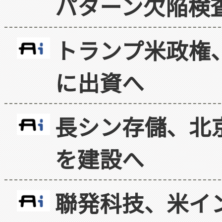
パターン欠陥検
トランプ米政権
に出資へ
長シン存儲、北京
を建設へ
聯発科技、米イ