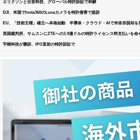
エリクソンと伝音科技、グローバル特許訴訟で和解
DJI、米国でInsta360のLunaカメラを特許侵害で提訴
EU、「技術主権」確立へ本格始動 半導体・クラウド・AIで米依存脱却を
英国裁判所、サムスンにZTEへの3.9億ドルの特許ライセンス料支払いを命
宇樹科技が勝訴、IPO直前の特許訴訟で