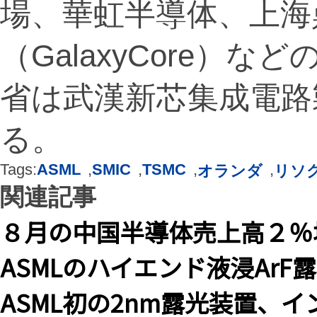
場、華虹半導体、上海
（GalaxyCore）
省は武漢新芯集成電路
る。
Tags:
ASML
,
SMIC
,
TSMC
,
,
オランダ
リソ
関連記事
８月の中国半導体売上高２％
ASMLのハイエンド液浸Ar
ASML初の2nm露光装置、