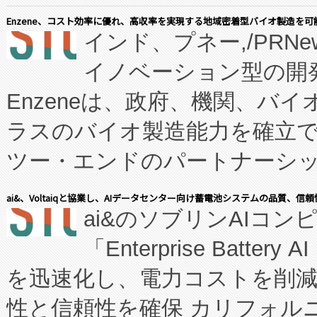
Enzene、コスト効率に優れ、高収率を実現する地域密着型バイオ製造を可
インド、プネー,/PRNe
イノベーション型の開発
Enzeneは、政府、機関、バ
ラスのバイオ製造能力を確立
ツー・エンドのパートナーシッ
表しました。 同社の実績あるEnzeneX®
ai&、Voltaiqと協業し、AIデータセンター向け蓄電池システムの品質、信
ai&のソブリンAIコンピ
manufacturing™ (FC
「Enterprise Batte
たNeXは、バイオ医薬品製造
を迅速化し、電力コストを削
従来のフェッドバッチ施設の
性と信頼性を確保 カリフォルニア
に、患者やサプライチェーン