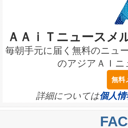
事業者の負担軽減という課題
加組織は、Enzeneのバイオ
ケーブル、枝などの細かな対
系統連系を迅速にし、ピーク需
選定された製品について、自
なレーザースポットにより、高
限を超えて利用可能な電力容量
取得できる可能性もあります。
ＡＡｉＴニュースメ
な環境下でも豊かなディテー
持できるよう貢献します。こ
設には、3億～4億ドルかかるこ
キロメートル範囲を検出 Livox Unveil
ービスレベル契約（SLA）違
最高経営責任者（CEO）であるHi
毎朝手元に届く無料のニュ
LiDAR for Inspections, Transpor
テリー性能の劣化によるダウ
す。「当社のfully-connected c
のアジアＡＩニ
は1535 nmレーザーを搭載
念は、現在データセンターが
ームを利用すれば、6,000万～
無料
イズの小径化を実現すること
ます。 Voltaiq provides a comple
きます。この効率性は、フェ
す。ノーマルモードでは、Avia
quality and reliability for AI da
詳細については
個人情
BESS stack to ensure battery qual
ートル先まで検出でき、これは
centers. Voltaiqは、a
トに対して約600メートルに
FA