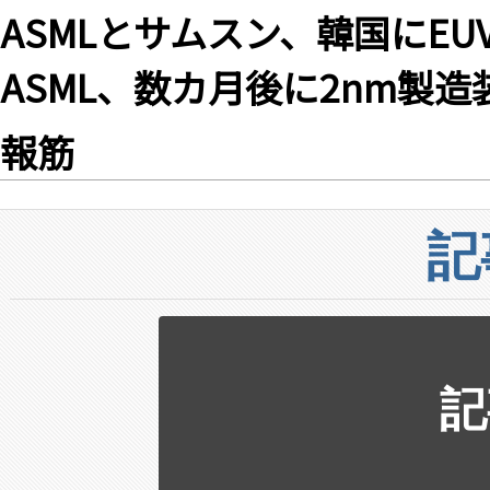
ASMLとサムスン、韓国にE
ASML、数カ月後に2nm製造
報筋
記
記