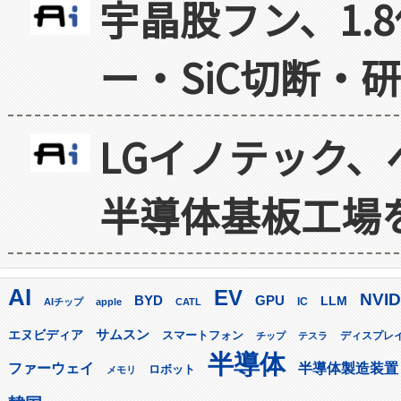
宇晶股フン、1.
ー・SiC切断・
LGイノテック、
半導体基板工場
AI
EV
NVID
GPU
BYD
LLM
AIチップ
apple
CATL
IC
サムスン
エヌビディア
スマートフォン
ディスプレ
チップ
テスラ
半導体
ファーウェイ
半導体製造装置
ロボット
メモリ