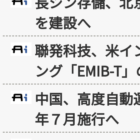
長シン存儲、北京
を建設へ
聯発科技、米イ
ング「EMIB-T
中国、高度自動
年７月施行へ