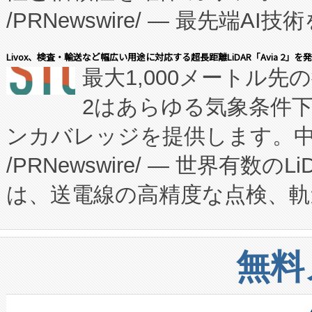
/PRNewswire/ — 最先端
キー方式で拡張性が高く、持
会社エーアイ・アンド：本社横
す。FCCM‑を活用した現地
Livox、検査・輸送など幅広い用途に対応する超長距離LiDAR「Avia 2」を
最大1,000メートル先
President原信平）と、エ
患者にとっての費用負担を大幅
2はあらゆる気象条件
ードするVoltaiqは、日本に
のアクセスを大幅に拡大することができ
ンカバレッジを提供します。中国
ーエネルギー貯蔵システム（B
Fully-Connected Continuous M
/PRNewswire/ — 世界有数の
た。 Voltaiq独自のAI搭
プログラムには、施設設計・内装
は、送電線の高精度な点検、軌
定、統合、導入、運用に至る
に関する技術移転および知的財産
や穀物倉庫におけるバルク材の
安全性を追跡し、確保する事を
構造化トレーニングカリキュ
リューション「Avia 2」を発
増加しているデータセンター
上げおよび商用化段階におけ
無料
したAvia 2は、1,000メ
る電力網に大きな負担をかけ
設備整備および立ち上げ調整
狭視野のFOVを切り替えるこ