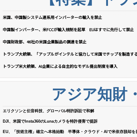
米国、中国製システム連系用インバーターの輸入を禁止
中国製インバーター、米FCCが輸入規制を起草 EUはすでに先行して禁止
中国財政部、46社の米国企業製品の調達を禁止
トランプ大統領、「アップルがインテルと協力して米国でチップを製造す
トランプ米大統領、AI企業による自主的なモデル提出制度を導入
アジア知財
エリクソンと伝音科技、グローバル特許訴訟で和解
DJI、米国でInsta360のLunaカメラを特許侵害で提訴
EU、「技術主権」確立へ本格始動 半導体・クラウド・AIで米依存脱却を