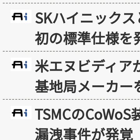
SKハイニックス
初の標準仕様を
米エヌビディア
基地局メーカー
TSMCのCoW
漏洩事件が発覚