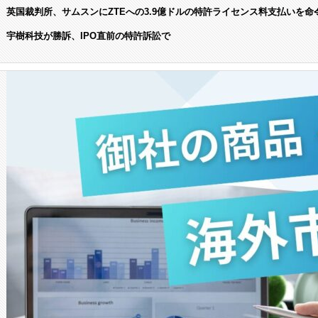
英国裁判所、サムスンにZTEへの3.9億ドルの特許ライセンス料支払いを命
宇樹科技が勝訴、IPO直前の特許訴訟で