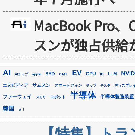
MacBook Pr
スンが独占供給
AI
EV
NVID
GPU
BYD
LLM
AIチップ
apple
CATL
IC
サムスン
エヌビディア
スマートフォン
ディスプレ
チップ
テスラ
半導体
ファーウェイ
半導体製造装置
ロボット
メモリ
韓国
ＡＩ
【特集】トラン