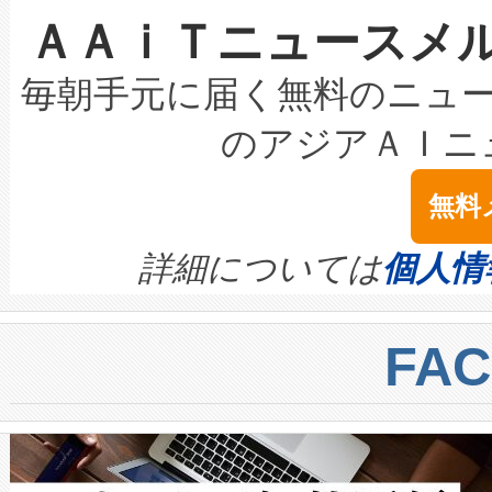
ＡＡｉＴニュースメ
な環境下でも豊かなディテー
持できるよう貢献します。こ
設には、3億～4億ドルかかるこ
キロメートル範囲を検出 Livox Unveil
ービスレベル契約（SLA）違
最高経営責任者（CEO）であるHi
毎朝手元に届く無料のニュ
LiDAR for Inspections, Transpor
テリー性能の劣化によるダウ
す。「当社のfully-connected c
のアジアＡＩニ
は1535 nmレーザーを搭載
念は、現在データセンターが
ームを利用すれば、6,000万～
無料
イズの小径化を実現すること
ます。 Voltaiq provides a comple
きます。この効率性は、フェ
す。ノーマルモードでは、Avia
quality and reliability for AI da
詳細については
個人情
BESS stack to ensure battery qual
ートル先まで検出でき、これは
centers. Voltaiqは、a
トに対して約600メートルに
FA
からシステム統合、試運転、
では、反射率10％のターゲッ
クルの各段階のデータを監視
で向上し、最大検知距離は1,0
[…]