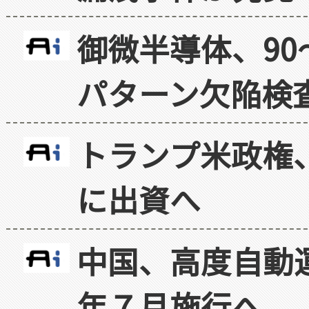
御微半導体、90
パターン欠陥検
トランプ米政権
に出資へ
中国、高度自動
年７月施行へ