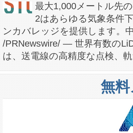
最大1,000メートル先
President原信平）と、エ
患者にとっての費用負担を大幅
2はあらゆる気象条件
ードするVoltaiqは、日本に
のアクセスを大幅に拡大することができ
ンカバレッジを提供します。中国
ーエネルギー貯蔵システム（B
Fully-Connected Continuous M
/PRNewswire/ — 世界有数の
た。 Voltaiq独自のAI搭
プログラムには、施設設計・内装
は、送電線の高精度な点検、軌
定、統合、導入、運用に至る
に関する技術移転および知的財産
や穀物倉庫におけるバルク材の
安全性を追跡し、確保する事を
構造化トレーニングカリキュ
リューション「Avia 2」を発
増加しているデータセンター
上げおよび商用化段階におけ
無料
したAvia 2は、1,000メ
る電力網に大きな負担をかけ
設備整備および立ち上げ調整
狭視野のFOVを切り替えるこ
事業者の負担軽減という課題
加組織は、Enzeneのバイオ
ケーブル、枝などの細かな対
系統連系を迅速にし、ピーク需
選定された製品について、自
なレーザースポットにより、高
限を超えて利用可能な電力容量
取得できる可能性もあります。