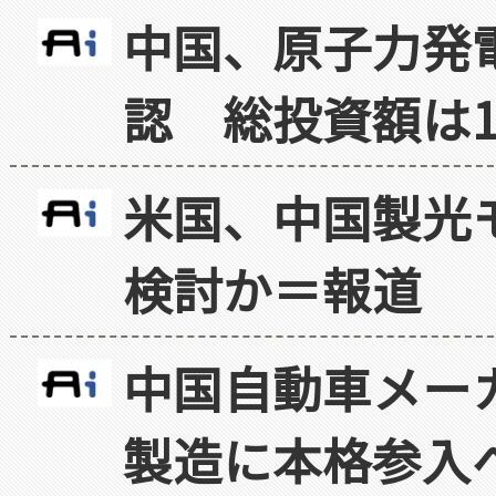
中国、原子力発
認 総投資額は1
米国、中国製光
検討か＝報道
中国自動車メー
製造に本格参入