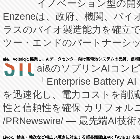
イノベーション型の開発
Enzeneは、政府、機関、バ
ラスのバイオ製造能力を確立
ツー・エンドのパートナーシッ
表しました。 同社の実績あるEnzeneX®
ai&、Voltaiqと協業し、AIデータセンター向け蓄電池システムの品質、信
ai&のソブリンAIコンピ
manufacturing™ (FC
「Enterprise Batte
たNeXは、バイオ医薬品製造
を迅速化し、電力コストを削
従来のフェッドバッチ施設の
性と信頼性を確保 カリフォルニア
に、患者やサプライチェーン
/PRNewswire/ — 最先端
キー方式で拡張性が高く、持
会社エーアイ・アンド：本社横
す。FCCM‑を活用した現地
Livox、検査・輸送など幅広い用途に対応する超長距離LiDAR「Avia 2」を