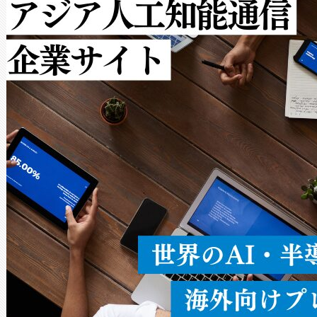
ットだけで最大1キロメートル
ルの変電所周囲を監視でき、
作業と点群処理を簡素化できま
Avia 2は、2種類のFOVオ
× 80°のノーマルモード、長距離
ードを切り替えて使用するこ
ることなく、単一のデバイス
うにします。遠距離まで届く
密度なスキャ
[…]