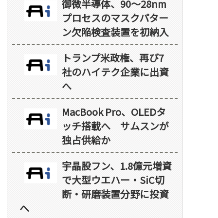
御微半導体、90～28nm
プロセスのマスクパター
ン欠陥検査装置を初納入
トランプ米政権、再び7
社のハイテク企業に出資
へ
MacBook Pro、OLEDタ
ッチ搭載へ サムスンが
独占供給か
宇晶股フン、1.8億元増資
で大型ウエハー・SiC切
断・研磨装置分野に投資
へ