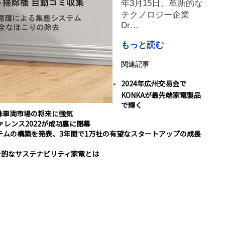
年3月15日、革新的な
テクノロジー企業
Dr…
もっと読む
関連記事
2024年広州交易会で
KONKAが最先端家電製品
で輝く
・特殊車両市場の将来に強気
レンス2022が成功裏に閉幕
コシステムの構築を発表、3年間で1万社の有望なスタートアップの成長
革新的なサステナビリティ家電とは