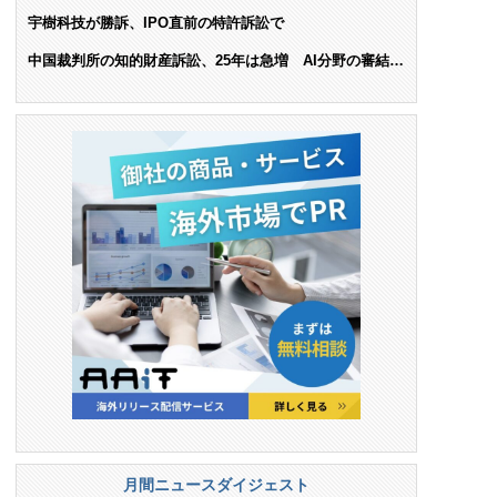
ンス料支払いを命令
宇樹科技が勝訴、IPO直前の特許訴訟で
中国裁判所の知的財産訴訟、25年は急増 AI分野の審結件
数は25.6%増
月間ニュースダイジェスト