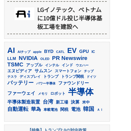
LGイノテック、ベトナム
に10億ドル投じ半導体基
板工場を建設へ
AI
EV
GPU
BYD
AIチップ
apple
CATL
IC
PR Newswire
NVIDIA
LLM
OLED
TSMC
アップル
インド
インテル
ウエハー
サムスン
エヌビディア
スマートフォン
チップ
トランプ
ディスプレイ
トランプ関税
テスラ
ドイツ
バッテリー
ファウンドリー
パワー半導体
半導体
ファーウェイ
ロボット
メモリ
台湾
半導体製造装置
決算
新工場
米中
韓国
自動運転
華為
電池
関税
車載電池
ＡＩ
【特集】トランプ2.0の対中政策