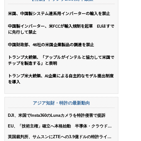
米国、中国製システム連系用インバーターの輸入を禁止
中国製インバーター、米FCCが輸入規制を起草 EUはすで
に先行して禁止
中国財政部、46社の米国企業製品の調達を禁止
トランプ大統領、「アップルがインテルと協力して米国で
チップを製造する」と表明
トランプ米大統領、AI企業による自主的なモデル提出制度
を導入
アジア知財・特許の最新動向
DJI、米国でInsta360のLunaカメラを特許侵害で提訴
EU、「技術主権」確立へ本格始動 半導体・クラウド・
AIで米依存脱却を目指す
英国裁判所、サムスンにZTEへの3.9億ドルの特許ライセ