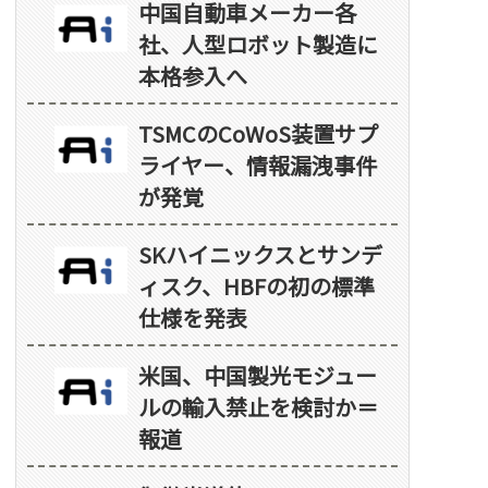
中国自動車メーカー各
社、人型ロボット製造に
本格参入へ
TSMCのCoWoS装置サプ
ライヤー、情報漏洩事件
が発覚
SKハイニックスとサンデ
ィスク、HBFの初の標準
仕様を発表
米国、中国製光モジュー
ルの輸入禁止を検討か＝
報道