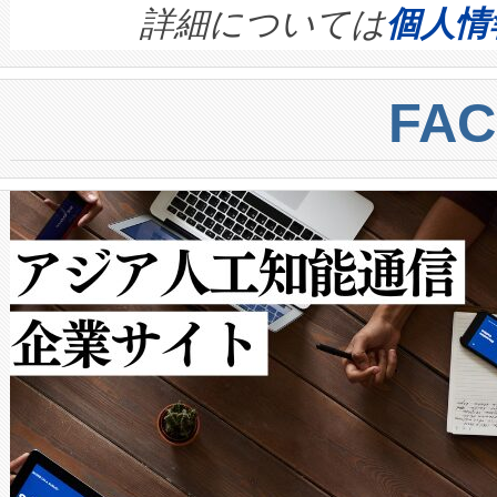
す。ノーマルモードでは、Avia
quality and reliability for AI da
詳細については
個人情
BESS stack to ensure battery qual
ートル先まで検出でき、これは
centers. Voltaiqは、a
トに対して約600メートルに
FA
からシステム統合、試運転、
では、反射率10％のターゲッ
クルの各段階のデータを監視
で向上し、最大検知距離は1,0
[…]
ットだけで最大1キロメートル
ルの変電所周囲を監視でき、
作業と点群処理を簡素化できま
Avia 2は、2種類のFOVオ
× 80°のノーマルモード、長距離
ードを切り替えて使用するこ