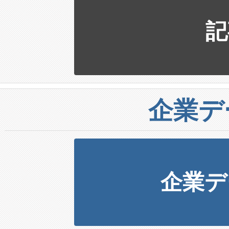
記
企業デ
企業デ