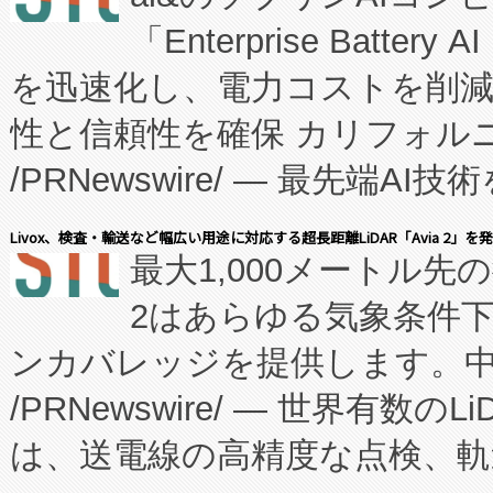
「Enterprise Batte
たNeXは、バイオ医薬品製造
を迅速化し、電力コストを削
従来のフェッドバッチ施設の
性と信頼性を確保 カリフォルニア
に、患者やサプライチェーン
/PRNewswire/ — 最先端
キー方式で拡張性が高く、持
会社エーアイ・アンド：本社横
す。FCCM‑を活用した現地
Livox、検査・輸送など幅広い用途に対応する超長距離LiDAR「Avia 2」を
最大1,000メートル先
President原信平）と、エ
患者にとっての費用負担を大幅
2はあらゆる気象条件
ードするVoltaiqは、日本に
のアクセスを大幅に拡大することができ
ンカバレッジを提供します。中国
ーエネルギー貯蔵システム（B
Fully-Connected Continuous M
/PRNewswire/ — 世界有数の
た。 Voltaiq独自のAI搭
プログラムには、施設設計・内装
は、送電線の高精度な点検、軌
定、統合、導入、運用に至る
に関する技術移転および知的財産