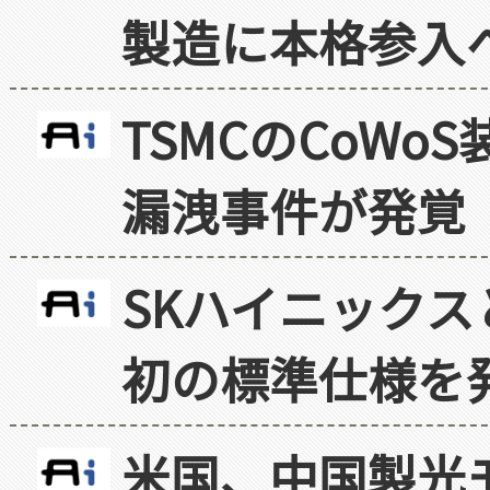
製造に本格参入
TSMCのCoW
漏洩事件が発覚
SKハイニックス
初の標準仕様を
米国、中国製光