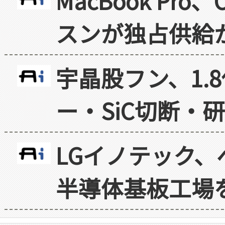
MacBook Pr
スンが独占供給
宇晶股フン、1.
ー・SiC切断・
LGイノテック、
半導体基板工場