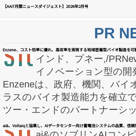
【AAiT月間ニュースダイジェスト】2026年2月号
PR N
Enzene、コスト効率に優れ、高収率を実現する地域密着型バイオ製造を可
インド、プネー,/PRNe
イノベーション型の開発
Enzeneは、政府、機関、バ
ラスのバイオ製造能力を確立
ツー・エンドのパートナーシッ
表しました。 同社の実績あるEnzeneX®
ai&、Voltaiqと協業し、AIデータセンター向け蓄電池システムの品質、信
ai&のソブリンAIコンピ
manufacturing™ (FC