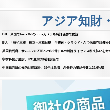
アジア知財
DJI、米国でInsta360のLunaカメラを特許侵害で提訴
EU、「技術主権」確立へ本格始動 半導体・クラウド・AIで米依存脱却を
英国裁判所、サムスンにZTEへの3.9億ドルの特許ライセンス料支払いを命
宇樹科技が勝訴、IPO直前の特許訴訟で
中国裁判所の知的財産訴訟、25年は急増 AI分野の審結件数は25.6%増