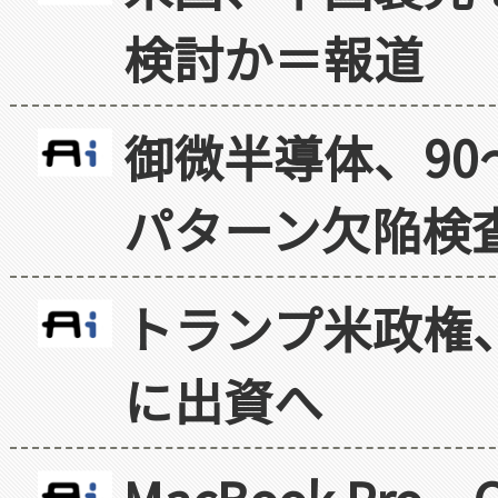
検討か＝報道
御微半導体、90
パターン欠陥検
トランプ米政権
に出資へ