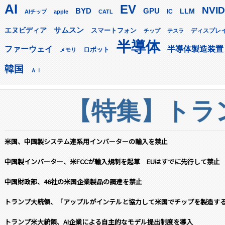
AI
EV
NVID
GPU
BYD
LLM
AIチップ
apple
CATL
IC
サムスン
エヌビディア
スマートフォン
ディスプレ
チップ
テスラ
半導体
ファーウェイ
半導体製造装置
ロボット
メモリ
韓国
ＡＩ
【特集】トラン
米国、中国製システム連系用インバーターの輸入を禁止
中国製インバーター、米FCCが輸入規制を起草 EUはすでに先行して禁止
中国財政部、46社の米国企業製品の調達を禁止
トランプ大統領、「アップルがインテルと協力して米国でチップを製造す
トランプ米大統領、AI企業による自主的なモデル提出制度を導入