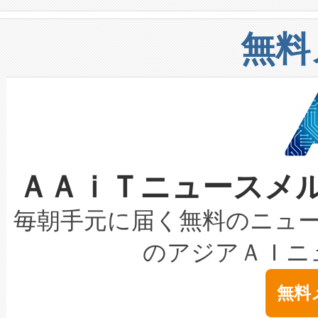
や穀物倉庫におけるバルク材の
安全性を追跡し、確保する事を
構造化トレーニングカリキュ
リューション「Avia 2」を発
増加しているデータセンター
上げおよび商用化段階におけ
無料
したAvia 2は、1,000メ
る電力網に大きな負担をかけ
設備整備および立ち上げ調整
狭視野のFOVを切り替えるこ
事業者の負担軽減という課題
加組織は、Enzeneのバイオ
ケーブル、枝などの細かな対
系統連系を迅速にし、ピーク需
選定された製品について、自
なレーザースポットにより、高
限を超えて利用可能な電力容量
取得できる可能性もあります。
ＡＡｉＴニュースメ
な環境下でも豊かなディテー
持できるよう貢献します。こ
設には、3億～4億ドルかかるこ
キロメートル範囲を検出 Livox Unveil
ービスレベル契約（SLA）違
最高経営責任者（CEO）であるHi
毎朝手元に届く無料のニュ
LiDAR for Inspections, Transpor
テリー性能の劣化によるダウ
す。「当社のfully-connected c
のアジアＡＩニ
は1535 nmレーザーを搭載
念は、現在データセンターが
ームを利用すれば、6,000万～
無料
イズの小径化を実現すること
ます。 Voltaiq provides a comple
きます。この効率性は、フェ