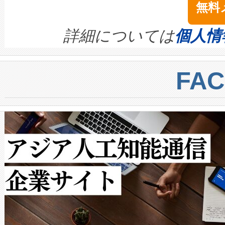
無料
イズの小径化を実現すること
ます。 Voltaiq provides a comple
きます。この効率性は、フェ
す。ノーマルモードでは、Avia
quality and reliability for AI da
詳細については
個人情
BESS stack to ensure battery qual
ートル先まで検出でき、これは
centers. Voltaiqは、a
トに対して約600メートルに
FA
からシステム統合、試運転、
では、反射率10％のターゲッ
クルの各段階のデータを監視
で向上し、最大検知距離は1,0
[…]
ットだけで最大1キロメートル
ルの変電所周囲を監視でき、
作業と点群処理を簡素化できま
Avia 2は、2種類のFOVオ
× 80°のノーマルモード、長距離