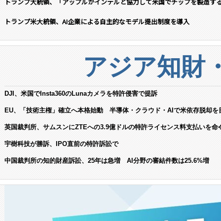
トランプ大統領、「アップルがインテルと協力して米国でチップを製造す
トランプ米大統領、AI企業による自主的なモデル提出制度を導入
アジア知財
DJI、米国でInsta360のLunaカメラを特許侵害で提訴
EU、「技術主権」確立へ本格始動 半導体・クラウド・AIで米依存脱却を
英国裁判所、サムスンにZTEへの3.9億ドルの特許ライセンス料支払いを命
宇樹科技が勝訴、IPO直前の特許訴訟で
中国裁判所の知的財産訴訟、25年は急増 AI分野の審結件数は25.6%増