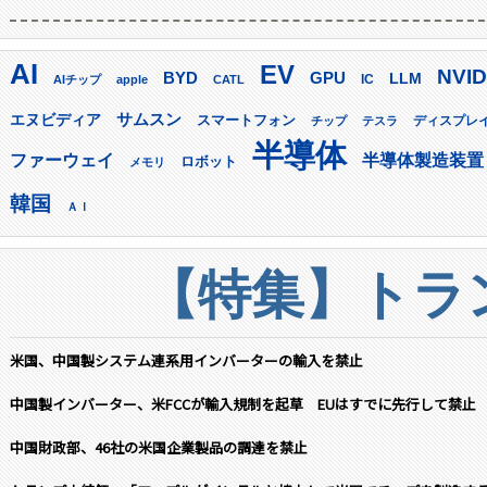
AI
EV
NVID
GPU
BYD
LLM
AIチップ
apple
CATL
IC
サムスン
エヌビディア
スマートフォン
ディスプレ
チップ
テスラ
半導体
ファーウェイ
半導体製造装置
ロボット
メモリ
韓国
ＡＩ
【特集】トラン
米国、中国製システム連系用インバーターの輸入を禁止
中国製インバーター、米FCCが輸入規制を起草 EUはすでに先行して禁止
中国財政部、46社の米国企業製品の調達を禁止