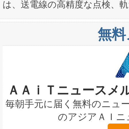
は、送電線の高精度な点検、軌
定、統合、導入、運用に至る
に関する技術移転および知的財産
や穀物倉庫におけるバルク材の
安全性を追跡し、確保する事を
構造化トレーニングカリキュ
リューション「Avia 2」を発
増加しているデータセンター
上げおよび商用化段階におけ
無料
したAvia 2は、1,000メ
る電力網に大きな負担をかけ
設備整備および立ち上げ調整
狭視野のFOVを切り替えるこ
事業者の負担軽減という課題
加組織は、Enzeneのバイオ
ケーブル、枝などの細かな対
系統連系を迅速にし、ピーク需
選定された製品について、自
なレーザースポットにより、高
限を超えて利用可能な電力容量
取得できる可能性もあります。
ＡＡｉＴニュースメ
な環境下でも豊かなディテー
持できるよう貢献します。こ
設には、3億～4億ドルかかるこ
キロメートル範囲を検出 Livox Unveil
ービスレベル契約（SLA）違
最高経営責任者（CEO）であるHi
毎朝手元に届く無料のニュ
LiDAR for Inspections, Transpor
テリー性能の劣化によるダウ
す。「当社のfully-connected c
のアジアＡＩニ
は1535 nmレーザーを搭載
念は、現在データセンターが
ームを利用すれば、6,000万～