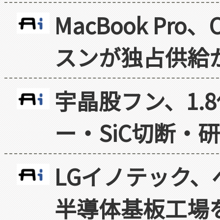
MacBook Pr
スンが独占供給
宇晶股フン、1.
ー・SiC切断・
LGイノテック、
半導体基板工場