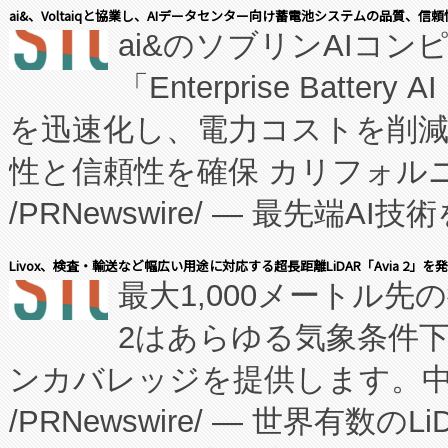
表しました。 同社の実績あるEnzeneX®
ai&、Voltaiqと協業し、AIデータセンター向け蓄電池システムの品質、信
ai&のソブリンAIコンピ
manufacturing™ (FC
「Enterprise Batte
たNeXは、バイオ医薬品製造
を迅速化し、電力コストを削
従来のフェッドバッチ施設の
性と信頼性を確保 カリフォルニア
に、患者やサプライチェーン
/PRNewswire/ — 最先端
キー方式で拡張性が高く、持
会社エーアイ・アンド：本社横
す。FCCM‑を活用した現地
Livox、検査・輸送など幅広い用途に対応する超長距離LiDAR「Avia 2」を
最大1,000メートル先
President原信平）と、エ
患者にとっての費用負担を大幅
2はあらゆる気象条件
ードするVoltaiqは、日本に
のアクセスを大幅に拡大することができ
ンカバレッジを提供します。中国
ーエネルギー貯蔵システム（B
Fully-Connected Continuous M
/PRNewswire/ — 世界有数の
た。 Voltaiq独自のAI搭
プログラムには、施設設計・内装