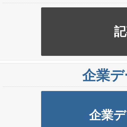
記
企業デ
企業デ