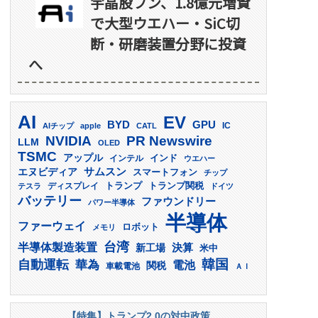
宇晶股フン、1.8億元増資
で大型ウエハー・SiC切
断・研磨装置分野に投資
へ
AI
EV
GPU
BYD
AIチップ
apple
CATL
IC
PR Newswire
NVIDIA
LLM
OLED
TSMC
アップル
インド
インテル
ウエハー
サムスン
エヌビディア
スマートフォン
チップ
トランプ
ディスプレイ
トランプ関税
テスラ
ドイツ
バッテリー
ファウンドリー
パワー半導体
半導体
ファーウェイ
ロボット
メモリ
台湾
半導体製造装置
決算
新工場
米中
韓国
自動運転
華為
電池
関税
車載電池
ＡＩ
【特集】トランプ2.0の対中政策