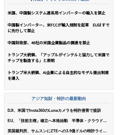
米国、中国製システム連系用インバーターの輸入を禁止
中国製インバーター、米FCCが輸入規制を起草 EUはすで
に先行して禁止
中国財政部、46社の米国企業製品の調達を禁止
トランプ大統領、「アップルがインテルと協力して米国で
チップを製造する」と表明
トランプ米大統領、AI企業による自主的なモデル提出制度
を導入
アジア知財・特許の最新動向
DJI、米国でInsta360のLunaカメラを特許侵害で提訴
EU、「技術主権」確立へ本格始動 半導体・クラウド・
AIで米依存脱却を目指す
英国裁判所、サムスンにZTEへの3.9億ドルの特許ライセ