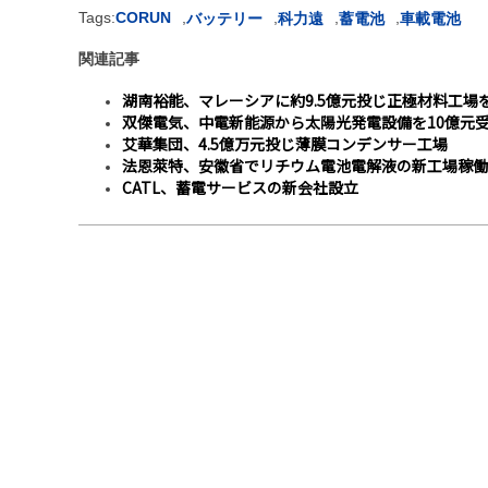
Tags:
CORUN
,
,
,
,
バッテリー
科力遠
蓄電池
車載電池
関連記事
湖南裕能、マレーシアに約9.5億元投じ正極材料工場
双傑電気、中電新能源から太陽光発電設備を10億元
艾華集団、4.5億万元投じ薄膜コンデンサー工場
法恩萊特、安徽省でリチウム電池電解液の新工場稼働
CATL、蓄電サービスの新会社設立