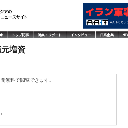
◆
トップ記事
特集・リポート
インタビュー
日系企業
NE
億元増資
週間無料で閲覧できます。
い。