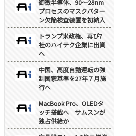
御微半導体、90～28nm
プロセスのマスクパター
ン欠陥検査装置を初納入
トランプ米政権、再び7
社のハイテク企業に出資
へ
中国、高度自動運転の強
制国家基準を27年７月施
行へ
MacBook Pro、OLEDタ
ッチ搭載へ サムスンが
独占供給か