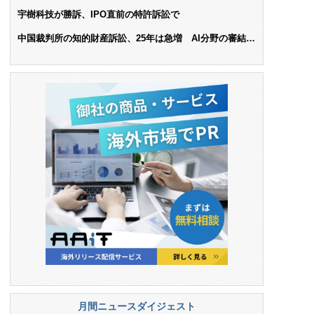
ンス料支払いを命令
宇樹科技が勝訴、IPO直前の特許訴訟で
中国裁判所の知的財産訴訟、25年は急増 AI分野の審結件
数は25.6%増
月間ニュースダイジェスト