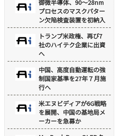
御微半導体、90～28nm
プロセスのマスクパター
ン欠陥検査装置を初納入
トランプ米政権、再び7
社のハイテク企業に出資
へ
中国、高度自動運転の強
制国家基準を27年７月施
行へ
米エヌビディアが6G戦略
を展開、中国の基地局メ
ーカーを急募か