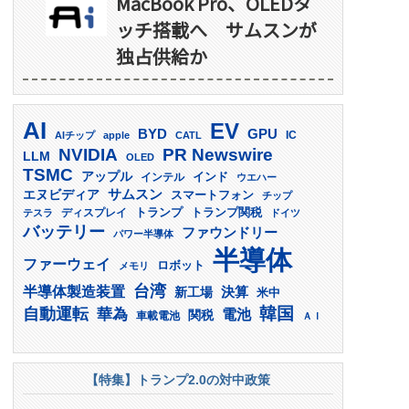
MacBook Pro、OLEDタ
ッチ搭載へ サムスンが
独占供給か
AI
EV
GPU
BYD
AIチップ
apple
CATL
IC
PR Newswire
NVIDIA
LLM
OLED
TSMC
アップル
インド
インテル
ウエハー
サムスン
エヌビディア
スマートフォン
チップ
トランプ
ディスプレイ
トランプ関税
テスラ
ドイツ
バッテリー
ファウンドリー
パワー半導体
半導体
ファーウェイ
ロボット
メモリ
台湾
半導体製造装置
決算
新工場
米中
韓国
自動運転
華為
電池
関税
車載電池
ＡＩ
【特集】トランプ2.0の対中政策