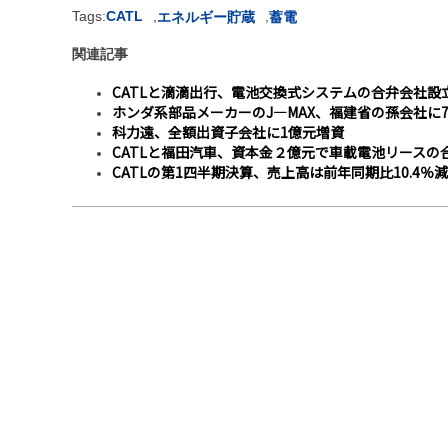
Tags:
CATL
,
,
エネルギー貯蔵
蓄電
関連記事
CATLと滴滴出行、電池交換式システムの合弁会社設
ホンダ系部品メーカーのJ―MAX、福建省の孫会社に7
科力遠、全額出資子会社に1億元増資
CATLと福田汽車、資本金２億元で車載電池リースの
CATLの第1四半期決算、売上高は前年同期比10.4％