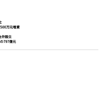
立
500万元増資
合弁設立
減の797億元