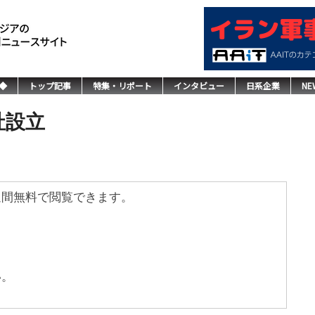
◆
トップ記事
特集・リポート
インタビュー
日系企業
NE
社設立
週間無料で閲覧できます。
い。