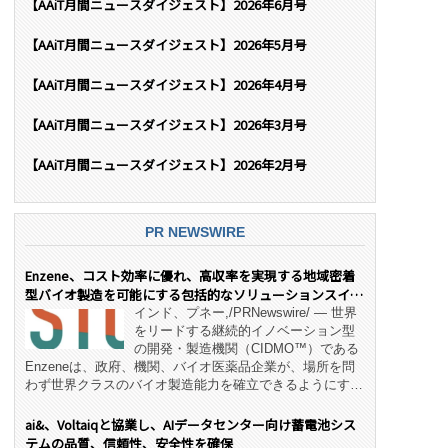
【AAiT月間ニュースダイジェスト】2026年6月号
【AAiT月間ニュースダイジェスト】2026年5月号
【AAiT月間ニュースダイジェスト】2026年4月号
【AAiT月間ニュースダイジェスト】2026年3月号
【AAiT月間ニュースダイジェスト】2026年2月号
PR NEWSWIRE
Enzene、コスト効率に優れ、高収率を実現する地域密着
型バイオ製造を可能にする包括的なソリューションスイー
ト「NeX™」 をリリース
インド、プネー,/PRNewswire/ — 世界
をリードする継続的イノベーション型
の開発・製造機関（CIDMO™）である
Enzeneは、政府、機関、バイオ医薬品企業が、場所を問
わず世界クラスのバイオ製造能力を確立できるようにす
る、変革的なエンド・ツー・エンドのパートナーシップモ
デル「NeX™」の立ち上げを発表しました。 同社の実績
ai&、Voltaiqと協業し、AIデータセンター向け蓄電池シス
あるEnzeneX® fully‑connected continuous
テムの品質、信頼性、安全性を確保