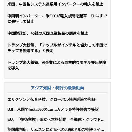
米国、中国製システム連系用インバーターの輸入を禁止
中国製インバーター、米FCCが輸入規制を起草 EUはすで
に先行して禁止
中国財政部、46社の米国企業製品の調達を禁止
トランプ大統領、「アップルがインテルと協力して米国で
チップを製造する」と表明
トランプ米大統領、AI企業による自主的なモデル提出制度
を導入
アジア知財・特許の最新動向
エリクソンと伝音科技、グローバル特許訴訟で和解
DJI、米国でInsta360のLunaカメラを特許侵害で提訴
EU、「技術主権」確立へ本格始動 半導体・クラウド・
AIで米依存脱却を目指す
英国裁判所、サムスンにZTEへの3.9億ドルの特許ライセ