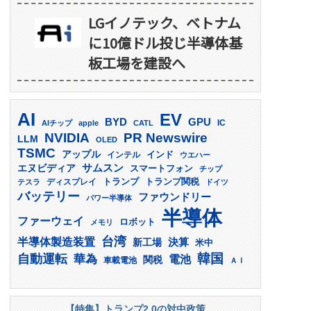
LGイノテック、ベトナム
に10億ドル投じ半導体基
板工場を建設へ
AI
EV
GPU
BYD
AIチップ
apple
CATL
IC
PR Newswire
NVIDIA
LLM
OLED
TSMC
アップル
インド
インテル
ウエハー
サムスン
エヌビディア
スマートフォン
チップ
トランプ
ディスプレイ
トランプ関税
テスラ
ドイツ
バッテリー
ファウンドリー
パワー半導体
半導体
ファーウェイ
ロボット
メモリ
台湾
半導体製造装置
決算
新工場
米中
韓国
自動運転
華為
電池
関税
車載電池
ＡＩ
【特集】トランプ2.0の対中政策