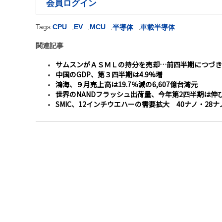
会員ログイン
Tags:
CPU
,
EV
,
MCU
,
,
半導体
車載半導体
関連記事
サムスンがＡＳＭＬの持分を売却…前四半期につづき
中国のGDP、第３四半期は4.9%増
鴻海、９月売上高は19.7％減の6,607億台湾元
世界のNANDフラッシュ出荷量、今年第2四半期は伸
SMIC、12インチウエハーの需要拡大 40ナノ・28