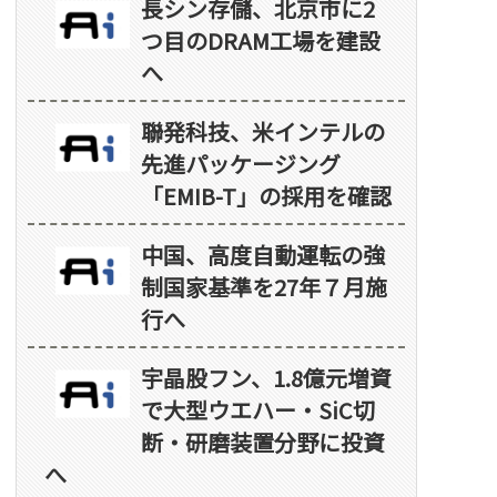
長シン存儲、北京市に2
つ目のDRAM工場を建設
へ
聯発科技、米インテルの
先進パッケージング
「EMIB-T」の採用を確認
中国、高度自動運転の強
制国家基準を27年７月施
行へ
宇晶股フン、1.8億元増資
で大型ウエハー・SiC切
断・研磨装置分野に投資
へ