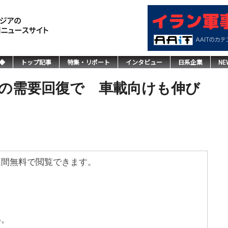
◆
トップ記事
特集・リポート
インタビュー
日系企業
NE
器の需要回復で 車載向けも伸び
週間無料で閲覧できます。
い。