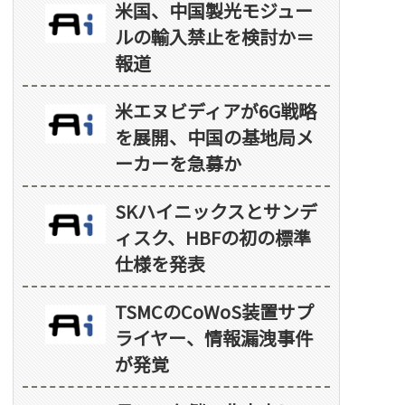
米国、中国製光モジュー
ルの輸入禁止を検討か＝
報道
米エヌビディアが6G戦略
を展開、中国の基地局メ
ーカーを急募か
SKハイニックスとサンデ
ィスク、HBFの初の標準
仕様を発表
TSMCのCoWoS装置サプ
ライヤー、情報漏洩事件
が発覚