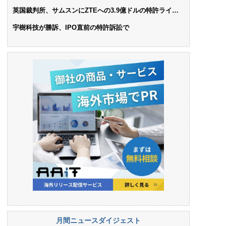
AIで米依存脱却を目指す
英国裁判所、サムスンにZTEへの3.9億ドルの特許ライセ
ンス料支払いを命令
宇樹科技が勝訴、IPO直前の特許訴訟で
月間ニュースダイジェスト