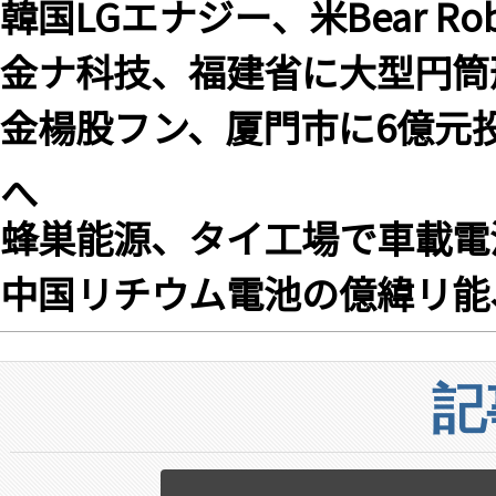
韓国LGエナジー、米Bear Ro
金ナ科技、福建省に大型円筒
金楊股フン、厦門市に6億元
へ
蜂巣能源、タイ工場で車載電
中国リチウム電池の億緯リ
記