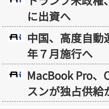
トランプ米政権
に出資へ
中国、高度自動
年７月施行へ
MacBook Pr
スンが独占供給