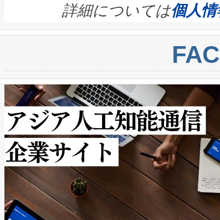
す。ノーマルモードでは、Avia
quality and reliability for AI da
詳細については
個人情
BESS stack to ensure battery qual
ートル先まで検出でき、これは
centers. Voltaiqは、a
トに対して約600メートルに
FA
からシステム統合、試運転、
では、反射率10％のターゲッ
クルの各段階のデータを監視
で向上し、最大検知距離は1,0
[…]
ットだけで最大1キロメートル
ルの変電所周囲を監視でき、
作業と点群処理を簡素化できま
Avia 2は、2種類のFOVオ
× 80°のノーマルモード、長距離
ードを切り替えて使用するこ