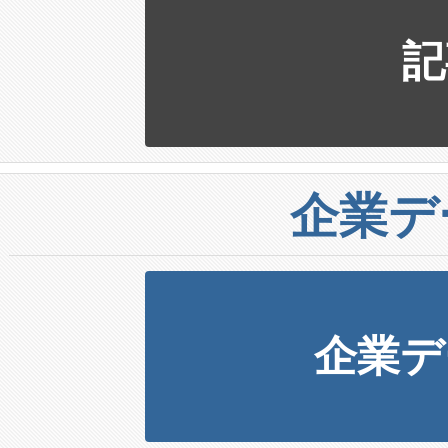
記
企業デ
企業デ