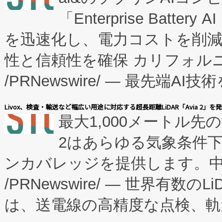
「Enterprise Batte
たNeXは、バイオ医薬品製造
を迅速化し、電力コストを削
従来のフェッドバッチ施設の
性と信頼性を確保 カリフォルニア
に、患者やサプライチェーン
/PRNewswire/ — 最先端
キー方式で拡張性が高く、持
会社エーアイ・アンド：本社横
す。FCCM‑を活用した現地
Livox、検査・輸送など幅広い用途に対応する超長距離LiDAR「Avia 2」を
最大1,000メートル先
President原信平）と、エ
患者にとっての費用負担を大幅
2はあらゆる気象条件
ードするVoltaiqは、日本に
のアクセスを大幅に拡大することができ
ンカバレッジを提供します。中国
ーエネルギー貯蔵システム（B
Fully-Connected Continuous M
/PRNewswire/ — 世界有数の
た。 Voltaiq独自のAI搭
プログラムには、施設設計・内装
は、送電線の高精度な点検、軌
定、統合、導入、運用に至る
に関する技術移転および知的財産