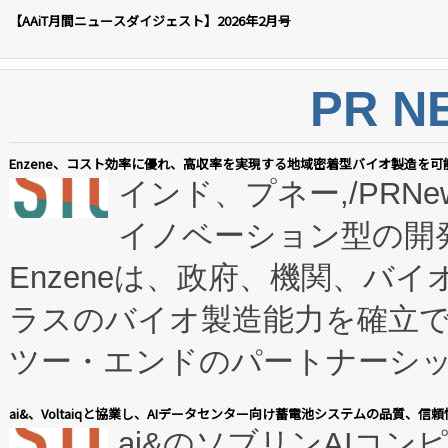
【AAiT月間ニュースダイジェスト】2026年2月号
PR N
Enzene、コスト効率に優れ、高収率を実現する地域密着型バイオ製造を可
インド、プネー,/PRNe
イノベーション型の開発
Enzeneは、政府、機関、バ
ラスのバイオ製造能力を確立
ツー・エンドのパートナーシッ
表しました。 同社の実績あるEnzeneX®
ai&、Voltaiqと協業し、AIデータセンター向け蓄電池システムの品質、信
ai&のソブリンAIコンピ
manufacturing™ (FC