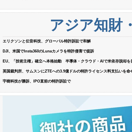
アジア知財
エリクソンと伝音科技、グローバル特許訴訟で和解
DJI、米国でInsta360のLunaカメラを特許侵害で提訴
EU、「技術主権」確立へ本格始動 半導体・クラウド・AIで米依存脱却を
英国裁判所、サムスンにZTEへの3.9億ドルの特許ライセンス料支払いを命
宇樹科技が勝訴、IPO直前の特許訴訟で