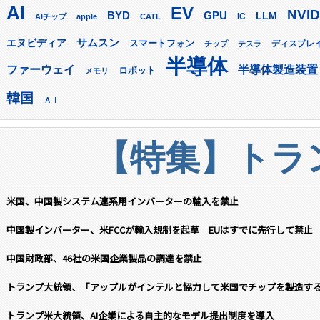
AI
EV
NVID
GPU
BYD
LLM
AIチップ
apple
CATL
IC
サムスン
エヌビディア
スマートフォン
ディスプレ
チップ
テスラ
半導体
ファーウェイ
半導体製造装置
ロボット
メモリ
韓国
ＡＩ
【特集】トラン
米国、中国製システム連系用インバーターの輸入を禁止
中国製インバーター、米FCCが輸入規制を起草 EUはすでに先行して禁止
中国財政部、46社の米国企業製品の調達を禁止
トランプ大統領、「アップルがインテルと協力して米国でチップを製造す
トランプ米大統領、AI企業による自主的なモデル提出制度を導入