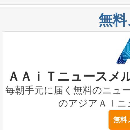
や穀物倉庫におけるバルク材の
安全性を追跡し、確保する事を
構造化トレーニングカリキュ
リューション「Avia 2」を発
増加しているデータセンター
上げおよび商用化段階におけ
無料
したAvia 2は、1,000メ
る電力網に大きな負担をかけ
設備整備および立ち上げ調整
狭視野のFOVを切り替えるこ
事業者の負担軽減という課題
加組織は、Enzeneのバイオ
ケーブル、枝などの細かな対
系統連系を迅速にし、ピーク需
選定された製品について、自
なレーザースポットにより、高
限を超えて利用可能な電力容量
取得できる可能性もあります。
ＡＡｉＴニュースメ
な環境下でも豊かなディテー
持できるよう貢献します。こ
設には、3億～4億ドルかかるこ
キロメートル範囲を検出 Livox Unveil
ービスレベル契約（SLA）違
最高経営責任者（CEO）であるHi
毎朝手元に届く無料のニュ
LiDAR for Inspections, Transpor
テリー性能の劣化によるダウ
す。「当社のfully-connected c
のアジアＡＩニ
は1535 nmレーザーを搭載
念は、現在データセンターが
ームを利用すれば、6,000万～
無料
イズの小径化を実現すること
ます。 Voltaiq provides a comple
きます。この効率性は、フェ