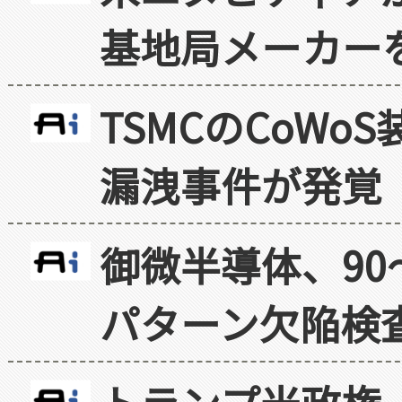
基地局メーカー
TSMCのCoW
漏洩事件が発覚
御微半導体、90
パターン欠陥検