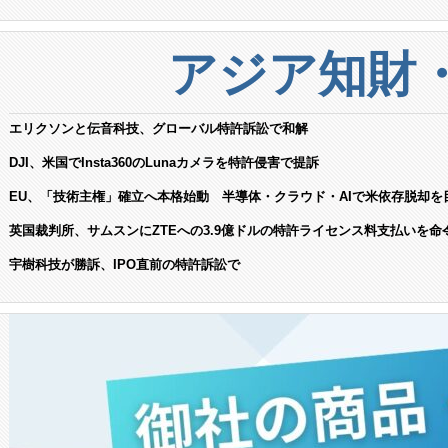
アジア知財
エリクソンと伝音科技、グローバル特許訴訟で和解
DJI、米国でInsta360のLunaカメラを特許侵害で提訴
EU、「技術主権」確立へ本格始動 半導体・クラウド・AIで米依存脱却を
英国裁判所、サムスンにZTEへの3.9億ドルの特許ライセンス料支払いを命
宇樹科技が勝訴、IPO直前の特許訴訟で