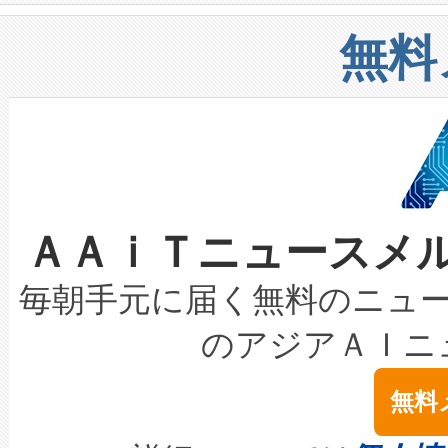
構造化トレーニングカリキュ
リューション「Avia 2」を発
増加しているデータセンター
上げおよび商用化段階におけ
無料
したAvia 2は、1,000メ
る電力網に大きな負担をかけ
設備整備および立ち上げ調整
狭視野のFOVを切り替えるこ
事業者の負担軽減という課題
加組織は、Enzeneのバイオ
ケーブル、枝などの細かな対
系統連系を迅速にし、ピーク需
選定された製品について、自
なレーザースポットにより、高
限を超えて利用可能な電力容量
取得できる可能性もあります。
ＡＡｉＴニュースメ
な環境下でも豊かなディテー
持できるよう貢献します。こ
設には、3億～4億ドルかかるこ
キロメートル範囲を検出 Livox Unveil
ービスレベル契約（SLA）違
最高経営責任者（CEO）であるHi
毎朝手元に届く無料のニュ
LiDAR for Inspections, Transpor
テリー性能の劣化によるダウ
す。「当社のfully-connected c
のアジアＡＩニ
は1535 nmレーザーを搭載
念は、現在データセンターが
ームを利用すれば、6,000万～
無料
イズの小径化を実現すること
ます。 Voltaiq provides a comple
きます。この効率性は、フェ