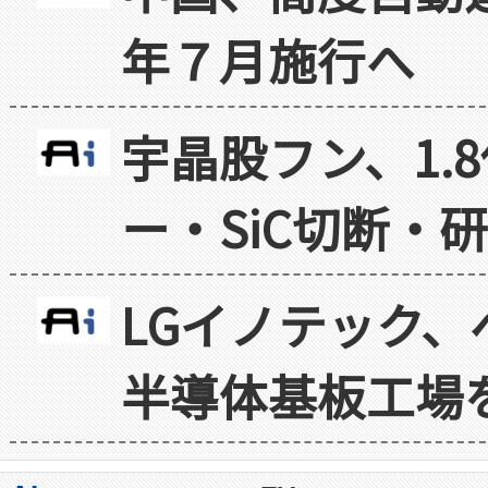
年７月施行へ
宇晶股フン、1.
ー・SiC切断・
LGイノテック、
半導体基板工場