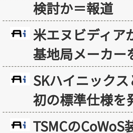
検討か＝報道
米エヌビディア
基地局メーカー
SKハイニックス
初の標準仕様を
TSMCのCoW