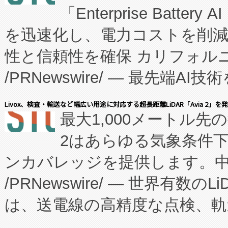
「Enterprise Batte
たNeXは、バイオ医薬品製造
を迅速化し、電力コストを削
従来のフェッドバッチ施設の
性と信頼性を確保 カリフォルニア
に、患者やサプライチェーン
/PRNewswire/ — 最先端
キー方式で拡張性が高く、持
会社エーアイ・アンド：本社横
す。FCCM‑を活用した現地
Livox、検査・輸送など幅広い用途に対応する超長距離LiDAR「Avia 2」を
最大1,000メートル先
President原信平）と、エ
患者にとっての費用負担を大幅
2はあらゆる気象条件
ードするVoltaiqは、日本に
のアクセスを大幅に拡大することができ
ンカバレッジを提供します。中国
ーエネルギー貯蔵システム（B
Fully-Connected Continuous M
/PRNewswire/ — 世界有数の
た。 Voltaiq独自のAI搭
プログラムには、施設設計・内装
は、送電線の高精度な点検、軌
定、統合、導入、運用に至る
に関する技術移転および知的財産
や穀物倉庫におけるバルク材の
安全性を追跡し、確保する事を