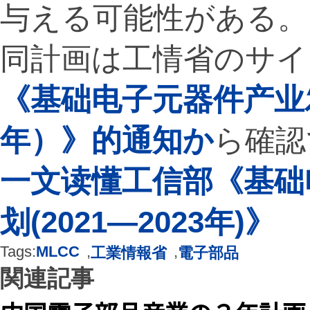
与える可能性がある。
同計画は工情省のサイ
《基础电子元器件产业发展
年）》的通知か
ら確認
一文读懂工信部《基础
划(2021—2023年)》
Tags:
MLCC
,
,
工業情報省
電子部品
関連記事