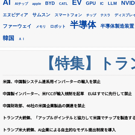
AI
EV
NVID
GPU
BYD
LLM
AIチップ
apple
CATL
IC
サムスン
エヌビディア
スマートフォン
ディスプレ
チップ
テスラ
半導体
ファーウェイ
半導体製造装置
ロボット
メモリ
韓国
ＡＩ
【特集】トラン
米国、中国製システム連系用インバーターの輸入を禁止
中国製インバーター、米FCCが輸入規制を起草 EUはすでに先行して禁止
中国財政部、46社の米国企業製品の調達を禁止
トランプ大統領、「アップルがインテルと協力して米国でチップを製造す
トランプ米大統領、AI企業による自主的なモデル提出制度を導入