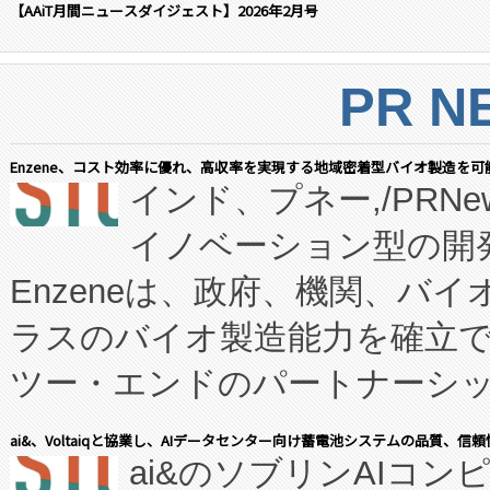
【AAiT月間ニュースダイジェスト】2026年2月号
PR N
Enzene、コスト効率に優れ、高収率を実現する地域密着型バイオ製造を可
インド、プネー,/PRNe
イノベーション型の開発
Enzeneは、政府、機関、バ
ラスのバイオ製造能力を確立
ツー・エンドのパートナーシッ
表しました。 同社の実績あるEnzeneX®
ai&、Voltaiqと協業し、AIデータセンター向け蓄電池システムの品質、信
ai&のソブリンAIコンピ
manufacturing™ (FC