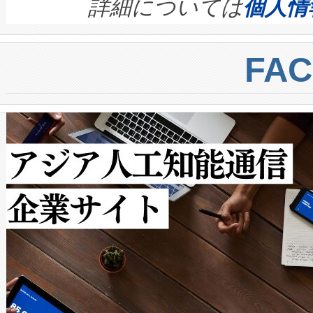
す。ノーマルモードでは、Avia
quality and reliability for AI da
詳細については
個人情
BESS stack to ensure battery qual
ートル先まで検出でき、これは
centers. Voltaiqは、a
トに対して約600メートルに
FA
からシステム統合、試運転、
では、反射率10％のターゲッ
クルの各段階のデータを監視
で向上し、最大検知距離は1,0
[…]
ットだけで最大1キロメートル
ルの変電所周囲を監視でき、
作業と点群処理を簡素化できま
Avia 2は、2種類のFOVオ
× 80°のノーマルモード、長距離
ードを切り替えて使用するこ