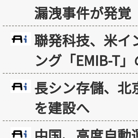
漏洩事件が発覚
聯発科技、米イ
ング「EMIB-T
長シン存儲、北京
を建設へ
中国、高度自動