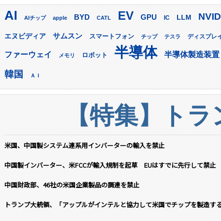
AI
EV
NVID
GPU
BYD
LLM
AIチップ
apple
CATL
IC
サムスン
エヌビディア
スマートフォン
ディスプレ
チップ
テスラ
半導体
ファーウェイ
半導体製造装置
ロボット
メモリ
韓国
ＡＩ
【特集】トラン
米国、中国製システム連系用インバーターの輸入を禁止
中国製インバーター、米FCCが輸入規制を起草 EUはすでに先行して禁止
中国財政部、46社の米国企業製品の調達を禁止
トランプ大統領、「アップルがインテルと協力して米国でチップを製造す