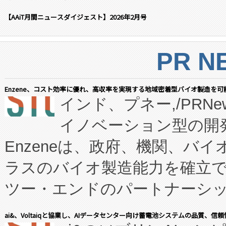
【AAiT月間ニュースダイジェスト】2026年2月号
PR N
Enzene、コスト効率に優れ、高収率を実現する地域密着型バイオ製造を可
インド、プネー,/PRNe
イノベーション型の開発
Enzeneは、政府、機関、バ
ラスのバイオ製造能力を確立
ツー・エンドのパートナーシッ
表しました。 同社の実績あるEnzeneX®
ai&、Voltaiqと協業し、AIデータセンター向け蓄電池システムの品質、信