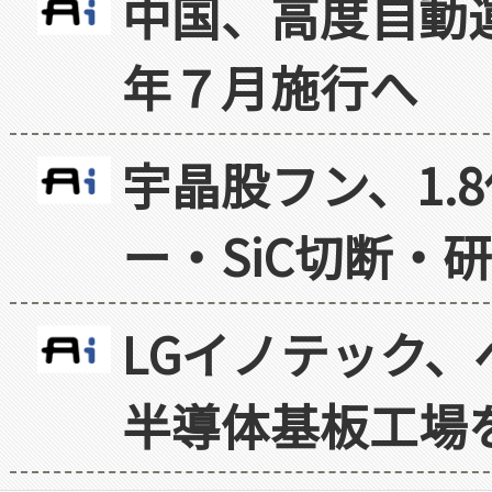
中国、高度自動
年７月施行へ
宇晶股フン、1.
ー・SiC切断・
LGイノテック、
半導体基板工場