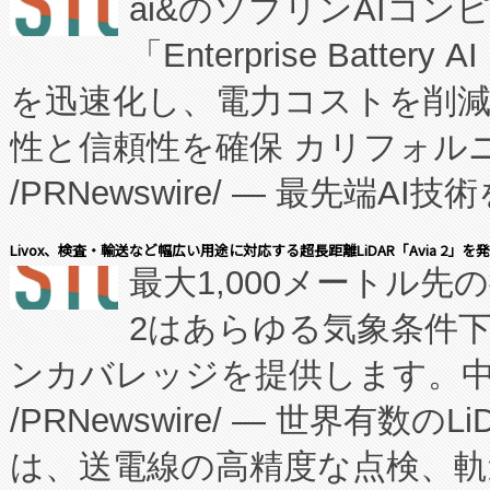
ai&のソブリンAIコンピ
manufacturing™ (FC
「Enterprise Batte
たNeXは、バイオ医薬品製造
を迅速化し、電力コストを削
従来のフェッドバッチ施設の
性と信頼性を確保 カリフォルニア
に、患者やサプライチェーン
/PRNewswire/ — 最先端
キー方式で拡張性が高く、持
会社エーアイ・アンド：本社横
す。FCCM‑を活用した現地
Livox、検査・輸送など幅広い用途に対応する超長距離LiDAR「Avia 2」を
最大1,000メートル先
President原信平）と、エ
患者にとっての費用負担を大幅
2はあらゆる気象条件
ードするVoltaiqは、日本に
のアクセスを大幅に拡大することができ
ンカバレッジを提供します。中国
ーエネルギー貯蔵システム（B
Fully-Connected Continuous M
/PRNewswire/ — 世界有数の
た。 Voltaiq独自のAI搭
プログラムには、施設設計・内装
は、送電線の高精度な点検、軌
定、統合、導入、運用に至る
に関する技術移転および知的財産