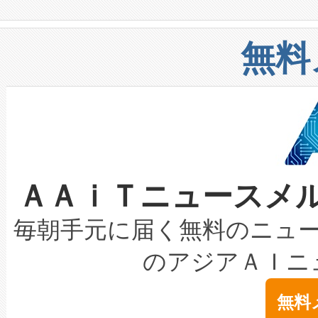
や穀物倉庫におけるバルク材の
安全性を追跡し、確保する事を
構造化トレーニングカリキュ
リューション「Avia 2」を発
増加しているデータセンター
上げおよび商用化段階におけ
無料
したAvia 2は、1,000メ
る電力網に大きな負担をかけ
設備整備および立ち上げ調整
狭視野のFOVを切り替えるこ
事業者の負担軽減という課題
加組織は、Enzeneのバイオ
ケーブル、枝などの細かな対
系統連系を迅速にし、ピーク需
選定された製品について、自
なレーザースポットにより、高
限を超えて利用可能な電力容量
取得できる可能性もあります。
ＡＡｉＴニュースメ
な環境下でも豊かなディテー
持できるよう貢献します。こ
設には、3億～4億ドルかかるこ
キロメートル範囲を検出 Livox Unveil
ービスレベル契約（SLA）違
最高経営責任者（CEO）であるHi
毎朝手元に届く無料のニュ
LiDAR for Inspections, Transpor
テリー性能の劣化によるダウ
す。「当社のfully-connected c
のアジアＡＩニ
は1535 nmレーザーを搭載
念は、現在データセンターが
ームを利用すれば、6,000万～
無料
イズの小径化を実現すること
ます。 Voltaiq provides a comple
きます。この効率性は、フェ