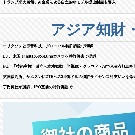
トランプ米大統領、AI企業による自主的なモデル提出制度を導入
アジア知財
エリクソンと伝音科技、グローバル特許訴訟で和解
DJI、米国でInsta360のLunaカメラを特許侵害で提訴
EU、「技術主権」確立へ本格始動 半導体・クラウド・AIで米依存脱却を
英国裁判所、サムスンにZTEへの3.9億ドルの特許ライセンス料支払いを命
宇樹科技が勝訴、IPO直前の特許訴訟で