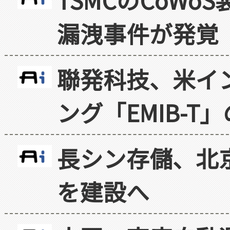
漏洩事件が発覚
聯発科技、米イ
ング「EMIB-T
長シン存儲、北京
を建設へ