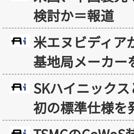
検討か＝報道
米エヌビディア
基地局メーカー
SKハイニックス
初の標準仕様を
TSMCのCoW