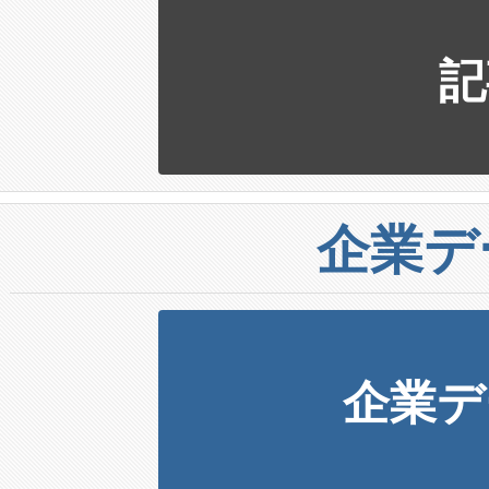
記
企業デ
企業デ