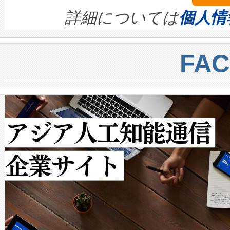
す。ノーマルモードでは、Avia
quality and reliability for AI da
詳細については
個人情
BESS stack to ensure battery qual
ートル先まで検出でき、これは
centers. Voltaiqは、a
トに対して約600メートルに
FA
からシステム統合、試運転、
では、反射率10％のターゲッ
クルの各段階のデータを監視
で向上し、最大検知距離は1,0
[…]
ットだけで最大1キロメートル
ルの変電所周囲を監視でき、
作業と点群処理を簡素化できま
Avia 2は、2種類のFOVオ
× 80°のノーマルモード、長距離