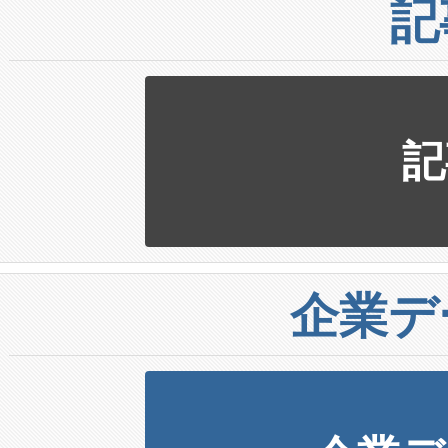
記
記
企業デ