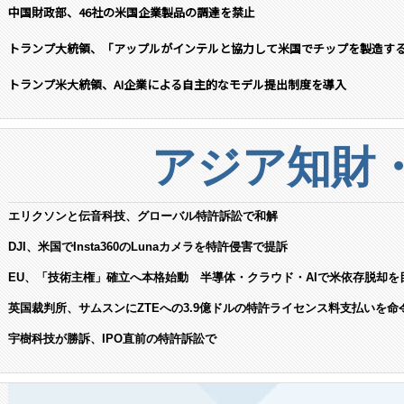
中国財政部、46社の米国企業製品の調達を禁止
トランプ大統領、「アップルがインテルと協力して米国でチップを製造す
トランプ米大統領、AI企業による自主的なモデル提出制度を導入
アジア知財
エリクソンと伝音科技、グローバル特許訴訟で和解
DJI、米国でInsta360のLunaカメラを特許侵害で提訴
EU、「技術主権」確立へ本格始動 半導体・クラウド・AIで米依存脱却を
英国裁判所、サムスンにZTEへの3.9億ドルの特許ライセンス料支払いを命
宇樹科技が勝訴、IPO直前の特許訴訟で