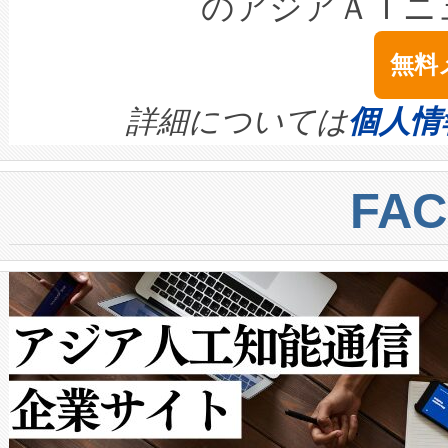
のアジアＡＩニ
は1535 nmレーザーを搭載
念は、現在データセンターが
ームを利用すれば、6,000万～
無料
イズの小径化を実現すること
ます。 Voltaiq provides a comple
きます。この効率性は、フェ
す。ノーマルモードでは、Avia
quality and reliability for AI da
詳細については
個人情
BESS stack to ensure battery qual
ートル先まで検出でき、これは
centers. Voltaiqは、a
トに対して約600メートルに
FA
からシステム統合、試運転、
では、反射率10％のターゲッ
クルの各段階のデータを監視
で向上し、最大検知距離は1,0
[…]
ットだけで最大1キロメートル
ルの変電所周囲を監視でき、
作業と点群処理を簡素化できま