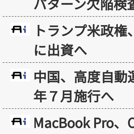
パターン欠陥検
トランプ米政権
に出資へ
中国、高度自動
年７月施行へ
MacBook Pr