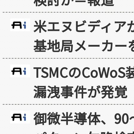
米エヌビディア
基地局メーカー
TSMCのCoW
漏洩事件が発覚
御微半導体、90