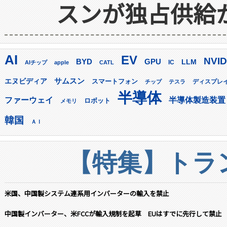
スンが独占供給
AI
EV
NVID
GPU
BYD
LLM
AIチップ
apple
CATL
IC
サムスン
エヌビディア
スマートフォン
ディスプレ
チップ
テスラ
半導体
ファーウェイ
半導体製造装置
ロボット
メモリ
韓国
ＡＩ
【特集】トラン
米国、中国製システム連系用インバーターの輸入を禁止
中国製インバーター、米FCCが輸入規制を起草 EUはすでに先行して禁止