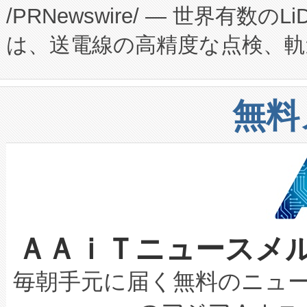
/PRNewswire/ — 世界有数の
た。 Voltaiq独自のAI搭
プログラムには、施設設計・内装
は、送電線の高精度な点検、軌
定、統合、導入、運用に至る
に関する技術移転および知的財産
や穀物倉庫におけるバルク材の
安全性を追跡し、確保する事を
構造化トレーニングカリキュ
リューション「Avia 2」を発
増加しているデータセンター
上げおよび商用化段階におけ
無料
したAvia 2は、1,000メ
る電力網に大きな負担をかけ
設備整備および立ち上げ調整
狭視野のFOVを切り替えるこ
事業者の負担軽減という課題
加組織は、Enzeneのバイオ
ケーブル、枝などの細かな対
系統連系を迅速にし、ピーク需
選定された製品について、自
なレーザースポットにより、高
限を超えて利用可能な電力容量
取得できる可能性もあります。
ＡＡｉＴニュースメ
な環境下でも豊かなディテー
持できるよう貢献します。こ
設には、3億～4億ドルかかるこ
キロメートル範囲を検出 Livox Unveil
ービスレベル契約（SLA）違
最高経営責任者（CEO）であるHi
毎朝手元に届く無料のニュ
LiDAR for Inspections, Transpor
テリー性能の劣化によるダウ
す。「当社のfully-connected c