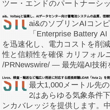
ツー・エンドのパートナーシッ
表しました。 同社の実績あるEnzeneX®
ai&、Voltaiqと協業し、AIデータセンター向け蓄電池システムの品質、信
ai&のソブリンAIコンピ
manufacturing™ (FC
「Enterprise Batte
たNeXは、バイオ医薬品製造
を迅速化し、電力コストを削
従来のフェッドバッチ施設の
性と信頼性を確保 カリフォルニア
に、患者やサプライチェーン
/PRNewswire/ — 最先端
キー方式で拡張性が高く、持
会社エーアイ・アンド：本社横
す。FCCM‑を活用した現地
Livox、検査・輸送など幅広い用途に対応する超長距離LiDAR「Avia 2」を
最大1,000メートル先
President原信平）と、エ
患者にとっての費用負担を大幅
2はあらゆる気象条件
ードするVoltaiqは、日本に
のアクセスを大幅に拡大することができ
ンカバレッジを提供します。中国
ーエネルギー貯蔵システム（B
Fully-Connected Continuous M