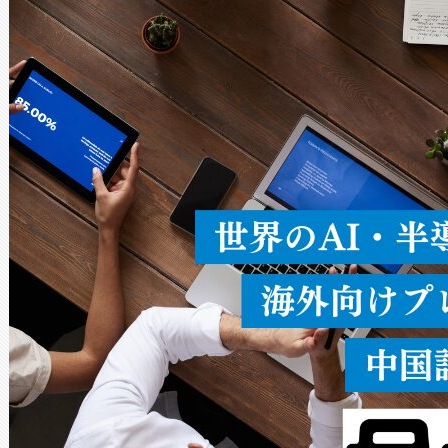
Avia 2は、2種類のFOVオ
× 80°のノーマルモード、長距離
ードを切り替えて使用するこ
ることなく、単一のデバイス
うにします。遠距離まで届く
密度なスキャ
[…]