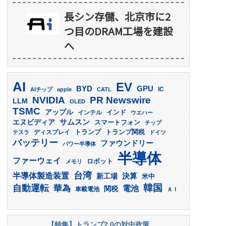
長シン存儲、北京市に2
つ目のDRAM工場を建設
へ
AI
EV
GPU
BYD
AIチップ
apple
CATL
IC
PR Newswire
NVIDIA
LLM
OLED
TSMC
アップル
インド
インテル
ウエハー
サムスン
エヌビディア
スマートフォン
チップ
トランプ
ディスプレイ
トランプ関税
テスラ
ドイツ
バッテリー
ファウンドリー
パワー半導体
半導体
ファーウェイ
ロボット
メモリ
台湾
半導体製造装置
決算
新工場
米中
韓国
自動運転
華為
電池
関税
車載電池
ＡＩ
【特集】トランプ2.0の対中政策