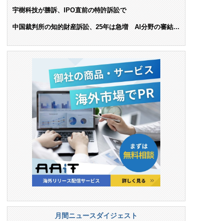
ンス料支払いを命令
宇樹科技が勝訴、IPO直前の特許訴訟で
中国裁判所の知的財産訴訟、25年は急増 AI分野の審結件
数は25.6%増
月間ニュースダイジェスト