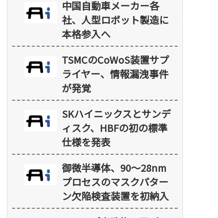
中国自動車メーカー各
社、人型ロボット製造に
本格参入へ
TSMCのCoWoS装置サプ
ライヤー、情報漏洩事件
が発覚
SKハイニックスとサンデ
ィスク、HBFの初の標準
仕様を発表
御微半導体、90～28nm
プロセスのマスクパター
ン欠陥検査装置を初納入