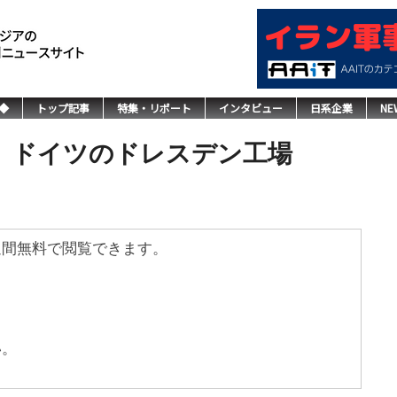
◆
トップ記事
特集・リポート
インタビュー
日系企業
NE
か、ドイツのドレスデン工場
週間無料で閲覧できます。
い。