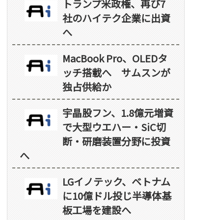
トランプ米政権、再び7
社のハイテク企業に出資
へ
MacBook Pro、OLEDタ
ッチ搭載へ サムスンが
独占供給か
宇晶股フン、1.8億元増資
で大型ウエハー・SiC切
断・研磨装置分野に投資
へ
LGイノテック、ベトナム
に10億ドル投じ半導体基
板工場を建設へ