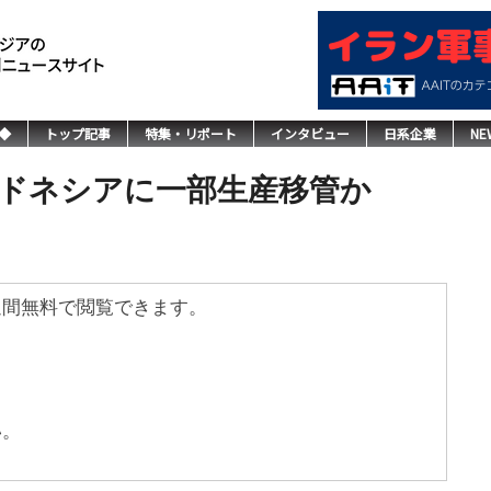
◆
トップ記事
特集・リポート
インタビュー
日系企業
NE
ドネシアに一部生産移管か
週間無料で閲覧できます。
い。