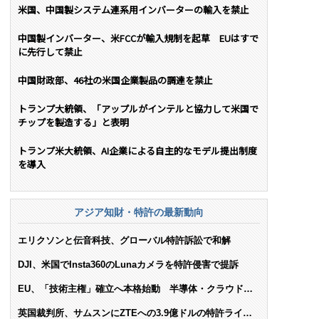
米国、中国製システム連系用インバーターの輸入を禁止
中国製インバーター、米FCCが輸入規制を起草 EUはすで
に先行して禁止
中国財政部、46社の米国企業製品の調達を禁止
トランプ大統領、「アップルがインテルと協力して米国で
チップを製造する」と表明
トランプ米大統領、AI企業による自主的なモデル提出制度
を導入
アジア知財・特許の最新動向
エリクソンと伝音科技、グローバル特許訴訟で和解
DJI、米国でInsta360のLunaカメラを特許侵害で提訴
EU、「技術主権」確立へ本格始動 半導体・クラウド・
AIで米依存脱却を目指す
英国裁判所、サムスンにZTEへの3.9億ドルの特許ライセ