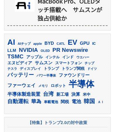
MacBook Pro、OLEDタ
ッチ搭載へ サムスンが
独占供給か
AI
EV
GPU
BYD
AIチップ
apple
CATL
IC
PR Newswire
NVIDIA
LLM
OLED
TSMC
アップル
インド
インテル
ウエハー
サムスン
エヌビディア
スマートフォン
チップ
トランプ
ディスプレイ
トランプ関税
テスラ
ドイツ
バッテリー
ファウンドリー
パワー半導体
半導体
ファーウェイ
ロボット
メモリ
台湾
半導体製造装置
決算
新工場
米中
韓国
自動運転
華為
電池
関税
車載電池
ＡＩ
【特集】トランプ2.0の対中政策