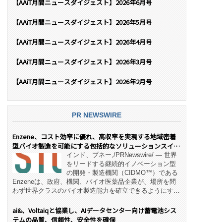
【AAiT月間ニュースダイジェスト】2026年6月号
【AAiT月間ニュースダイジェスト】2026年5月号
【AAiT月間ニュースダイジェスト】2026年4月号
【AAiT月間ニュースダイジェスト】2026年3月号
【AAiT月間ニュースダイジェスト】2026年2月号
PR NEWSWIRE
Enzene、コスト効率に優れ、高収率を実現する地域密着
型バイオ製造を可能にする包括的なソリューションスイー
ト「NeX™」 をリリース
インド、プネー,/PRNewswire/ — 世界
をリードする継続的イノベーション型
の開発・製造機関（CIDMO™）である
Enzeneは、政府、機関、バイオ医薬品企業が、場所を問
わず世界クラスのバイオ製造能力を確立できるようにす
る、変革的なエンド・ツー・エンドのパートナーシップモ
デル「NeX™」の立ち上げを発表しました。 同社の実績
ai&、Voltaiqと協業し、AIデータセンター向け蓄電池シス
あるEnzeneX® fully‑connected continuous
テムの品質、信頼性、安全性を確保