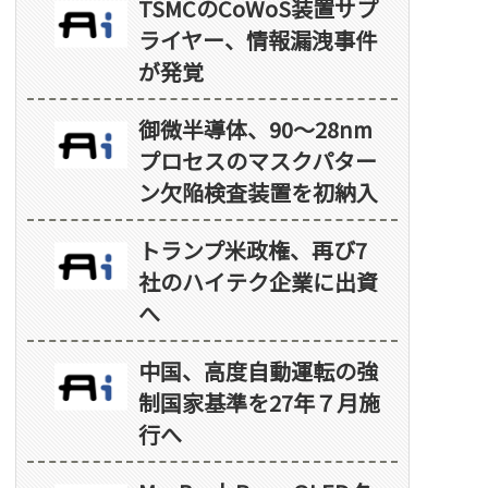
TSMCのCoWoS装置サプ
ライヤー、情報漏洩事件
が発覚
御微半導体、90～28nm
プロセスのマスクパター
ン欠陥検査装置を初納入
トランプ米政権、再び7
社のハイテク企業に出資
へ
中国、高度自動運転の強
制国家基準を27年７月施
行へ