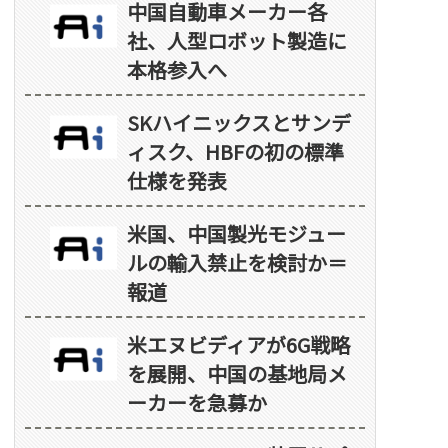
中国自動車メーカー各
社、人型ロボット製造に
本格参入へ
SKハイニックスとサンデ
ィスク、HBFの初の標準
仕様を発表
米国、中国製光モジュー
ルの輸入禁止を検討か＝
報道
米エヌビディアが6G戦略
を展開、中国の基地局メ
ーカーを急募か