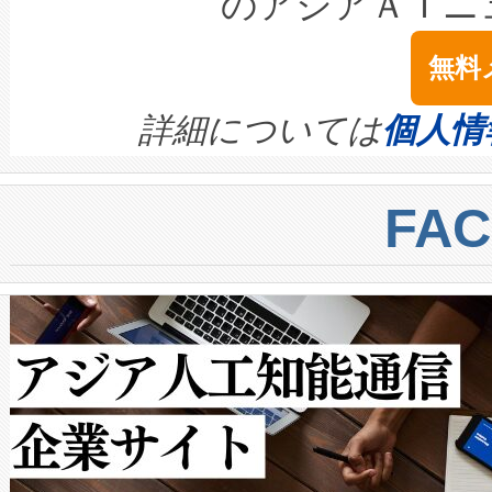
のアジアＡＩニ
は1535 nmレーザーを搭載
念は、現在データセンターが
ームを利用すれば、6,000万～
無料
イズの小径化を実現すること
ます。 Voltaiq provides a comple
きます。この効率性は、フェ
す。ノーマルモードでは、Avia
quality and reliability for AI da
詳細については
個人情
BESS stack to ensure battery qual
ートル先まで検出でき、これは
centers. Voltaiqは、a
トに対して約600メートルに
FA
からシステム統合、試運転、
では、反射率10％のターゲッ
クルの各段階のデータを監視
で向上し、最大検知距離は1,0
[…]
ットだけで最大1キロメートル
ルの変電所周囲を監視でき、
作業と点群処理を簡素化できま