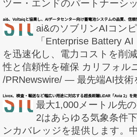
ツー・エンドのパートナーシッ
表しました。 同社の実績あるEnzeneX®
ai&、Voltaiqと協業し、AIデータセンター向け蓄電池システムの品質、信
ai&のソブリンAIコンピ
manufacturing™ (FC
「Enterprise Batte
たNeXは、バイオ医薬品製造
を迅速化し、電力コストを削
従来のフェッドバッチ施設の
性と信頼性を確保 カリフォルニア
に、患者やサプライチェーン
/PRNewswire/ — 最先端
キー方式で拡張性が高く、持
会社エーアイ・アンド：本社横
す。FCCM‑を活用した現地
Livox、検査・輸送など幅広い用途に対応する超長距離LiDAR「Avia 2」を
最大1,000メートル先
President原信平）と、エ
患者にとっての費用負担を大幅
2はあらゆる気象条件
ードするVoltaiqは、日本に
のアクセスを大幅に拡大することができ
ンカバレッジを提供します。中国
ーエネルギー貯蔵システム（B
Fully-Connected Continuous M