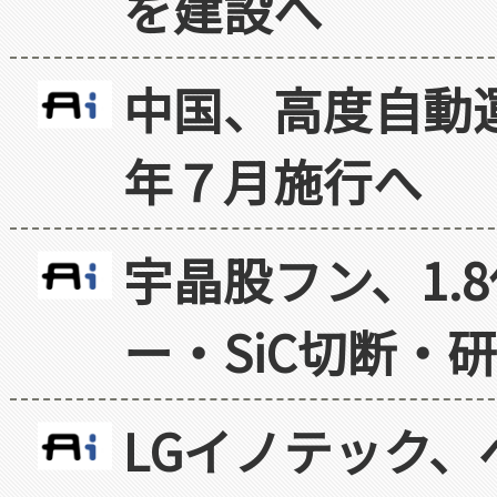
を建設へ
中国、高度自動
年７月施行へ
宇晶股フン、1.
ー・SiC切断・
LGイノテック、