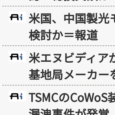
米国、中国製光
検討か＝報道
米エヌビディア
基地局メーカー
TSMCのCoW
漏洩事件が発覚