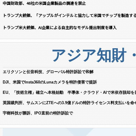
中国財政部、46社の米国企業製品の調達を禁止
トランプ大統領、「アップルがインテルと協力して米国でチップを製造す
トランプ米大統領、AI企業による自主的なモデル提出制度を導入
アジア知財
エリクソンと伝音科技、グローバル特許訴訟で和解
DJI、米国でInsta360のLunaカメラを特許侵害で提訴
EU、「技術主権」確立へ本格始動 半導体・クラウド・AIで米依存脱却を
英国裁判所、サムスンにZTEへの3.9億ドルの特許ライセンス料支払いを命
宇樹科技が勝訴、IPO直前の特許訴訟で