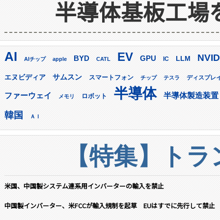
半導体基板工場
AI
EV
NVID
GPU
BYD
LLM
AIチップ
apple
CATL
IC
サムスン
エヌビディア
スマートフォン
ディスプレ
チップ
テスラ
半導体
ファーウェイ
半導体製造装置
ロボット
メモリ
韓国
ＡＩ
【特集】トラン
米国、中国製システム連系用インバーターの輸入を禁止
中国製インバーター、米FCCが輸入規制を起草 EUはすでに先行して禁止