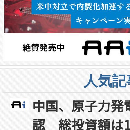
人気記
中国、原子力発
認 総投資額は1