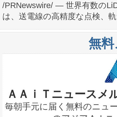
/PRNewswire/ — 世界有数の
た。 Voltaiq独自のAI搭
プログラムには、施設設計・内装
は、送電線の高精度な点検、軌
定、統合、導入、運用に至る
に関する技術移転および知的財産
や穀物倉庫におけるバルク材の
安全性を追跡し、確保する事を
構造化トレーニングカリキュ
リューション「Avia 2」を発
増加しているデータセンター
上げおよび商用化段階におけ
無料
したAvia 2は、1,000メ
る電力網に大きな負担をかけ
設備整備および立ち上げ調整
狭視野のFOVを切り替えるこ
事業者の負担軽減という課題
加組織は、Enzeneのバイオ
ケーブル、枝などの細かな対
系統連系を迅速にし、ピーク需
選定された製品について、自
なレーザースポットにより、高
限を超えて利用可能な電力容量
取得できる可能性もあります。
ＡＡｉＴニュースメ
な環境下でも豊かなディテー
持できるよう貢献します。こ
設には、3億～4億ドルかかるこ
キロメートル範囲を検出 Livox Unveil
ービスレベル契約（SLA）違
最高経営責任者（CEO）であるHi
毎朝手元に届く無料のニュ
LiDAR for Inspections, Transpor
テリー性能の劣化によるダウ
す。「当社のfully-connected c