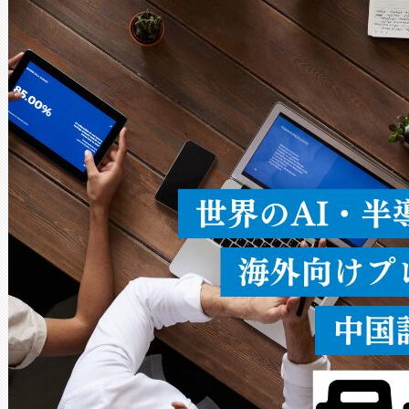
Avia 2は、2種類のFOVオ
× 80°のノーマルモード、長距離
ードを切り替えて使用するこ
ることなく、単一のデバイス
うにします。遠距離まで届く
密度なスキャ
[…]