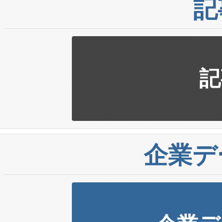
記
記
企業デ