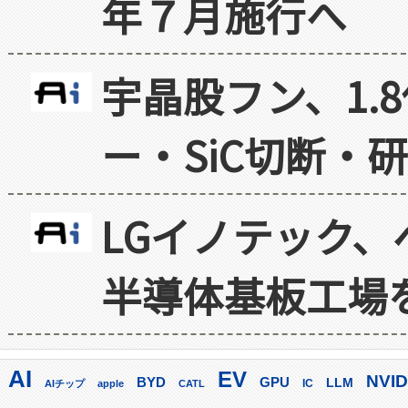
年７月施行へ
宇晶股フン、1.
ー・SiC切断・
LGイノテック、
半導体基板工場
AI
EV
NVID
GPU
BYD
LLM
AIチップ
apple
CATL
IC