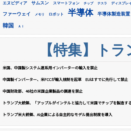
サムスン
エヌビディア
スマートフォン
ディスプレ
チップ
テスラ
半導体
ファーウェイ
半導体製造装置
ロボット
メモリ
韓国
ＡＩ
【特集】トラン
米国、中国製システム連系用インバーターの輸入を禁止
中国製インバーター、米FCCが輸入規制を起草 EUはすでに先行して禁止
中国財政部、46社の米国企業製品の調達を禁止
トランプ大統領、「アップルがインテルと協力して米国でチップを製造す
トランプ米大統領、AI企業による自主的なモデル提出制度を導入