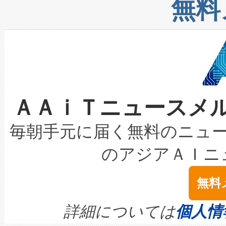
増加しているデータセンター
上げおよび商用化段階におけ
無料
したAvia 2は、1,000メ
る電力網に大きな負担をかけ
設備整備および立ち上げ調整
狭視野のFOVを切り替えるこ
事業者の負担軽減という課題
加組織は、Enzeneのバイオ
ケーブル、枝などの細かな対
系統連系を迅速にし、ピーク需
選定された製品について、自
なレーザースポットにより、高
限を超えて利用可能な電力容量
取得できる可能性もあります。
ＡＡｉＴニュースメ
な環境下でも豊かなディテー
持できるよう貢献します。こ
設には、3億～4億ドルかかるこ
キロメートル範囲を検出 Livox Unveil
ービスレベル契約（SLA）違
最高経営責任者（CEO）であるHi
毎朝手元に届く無料のニュ
LiDAR for Inspections, Transpor
テリー性能の劣化によるダウ
す。「当社のfully-connected c
のアジアＡＩニ
は1535 nmレーザーを搭載
念は、現在データセンターが
ームを利用すれば、6,000万～
無料
イズの小径化を実現すること
ます。 Voltaiq provides a comple
きます。この効率性は、フェ
す。ノーマルモードでは、Avia
quality and reliability for AI da
詳細については
個人情