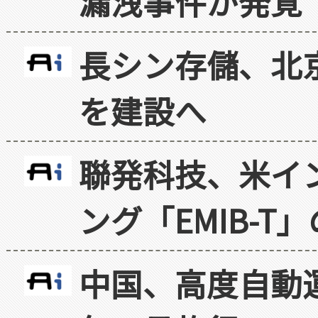
漏洩事件が発覚
長シン存儲、北京
を建設へ
聯発科技、米イ
ング「EMIB-T
中国、高度自動