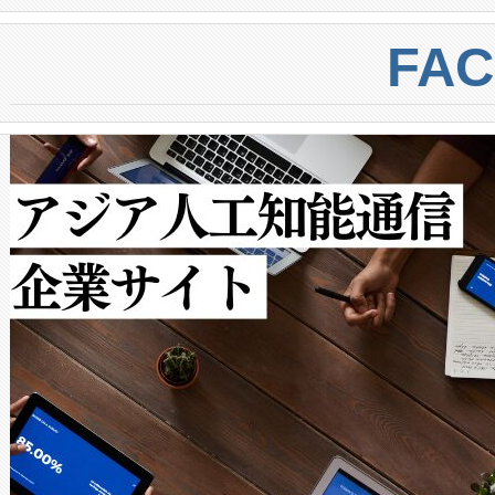
BESS stack to ensure battery qual
ートル先まで検出でき、これは
centers. Voltaiqは、a
トに対して約600メートルに
FA
からシステム統合、試運転、
では、反射率10％のターゲッ
クルの各段階のデータを監視
で向上し、最大検知距離は1,0
[…]
ットだけで最大1キロメートル
ルの変電所周囲を監視でき、
作業と点群処理を簡素化できま
Avia 2は、2種類のFOVオ
× 80°のノーマルモード、長距離
ードを切り替えて使用するこ
ることなく、単一のデバイス