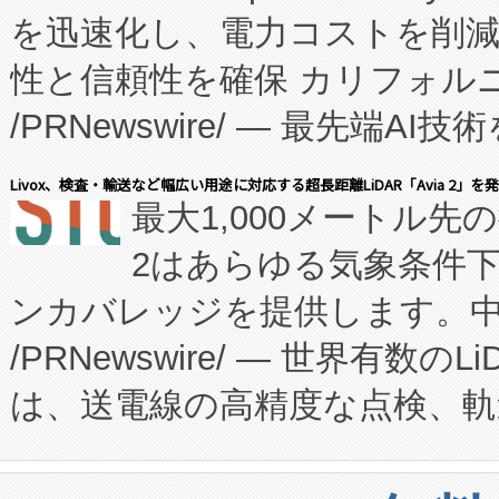
を迅速化し、電力コストを削
従来のフェッドバッチ施設の
性と信頼性を確保 カリフォルニア
に、患者やサプライチェーン
/PRNewswire/ — 最先端
キー方式で拡張性が高く、持
会社エーアイ・アンド：本社横
す。FCCM‑を活用した現地
Livox、検査・輸送など幅広い用途に対応する超長距離LiDAR「Avia 2」を
最大1,000メートル先
President原信平）と、エ
患者にとっての費用負担を大幅
2はあらゆる気象条件
ードするVoltaiqは、日本に
のアクセスを大幅に拡大することができ
ンカバレッジを提供します。中国
ーエネルギー貯蔵システム（B
Fully-Connected Continuous M
/PRNewswire/ — 世界有数の
た。 Voltaiq独自のAI搭
プログラムには、施設設計・内装
は、送電線の高精度な点検、軌
定、統合、導入、運用に至る
に関する技術移転および知的財産
や穀物倉庫におけるバルク材の
安全性を追跡し、確保する事を
構造化トレーニングカリキュ
リューション「Avia 2」を発