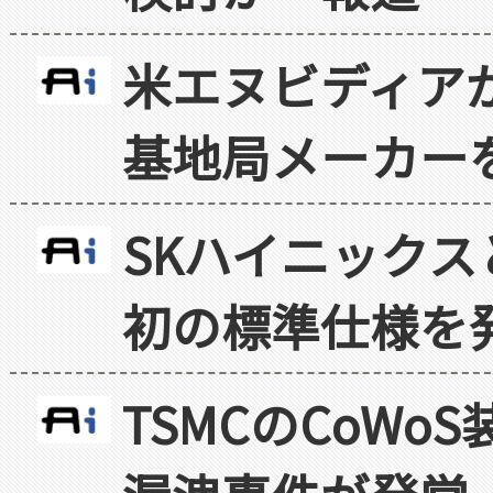
米エヌビディア
基地局メーカー
SKハイニックス
初の標準仕様を
TSMCのCoW