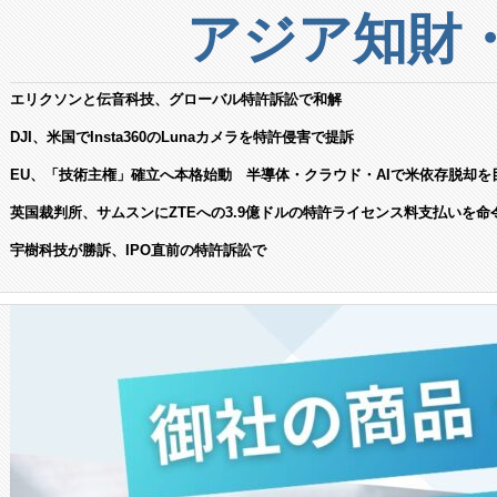
アジア知財
エリクソンと伝音科技、グローバル特許訴訟で和解
DJI、米国でInsta360のLunaカメラを特許侵害で提訴
EU、「技術主権」確立へ本格始動 半導体・クラウド・AIで米依存脱却を
英国裁判所、サムスンにZTEへの3.9億ドルの特許ライセンス料支払いを命
宇樹科技が勝訴、IPO直前の特許訴訟で