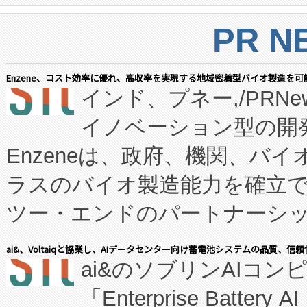
PR N
Enzene、コスト効率に優れ、高収率を実現する地域密着型バイオ製造を可
インド、プネー,/PRNe
イノベーション型の開発
Enzeneは、政府、機関、バ
ラスのバイオ製造能力を確立
ツー・エンドのパートナーシッ
表しました。 同社の実績あるEnzeneX®
ai&、Voltaiqと協業し、AIデータセンター向け蓄電池システムの品質、信
ai&のソブリンAIコンピ
manufacturing™ (FC
「Enterprise Batte
たNeXは、バイオ医薬品製造