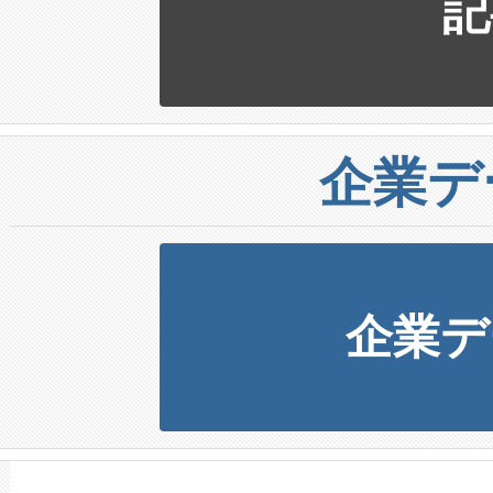
記
企業デ
企業デ