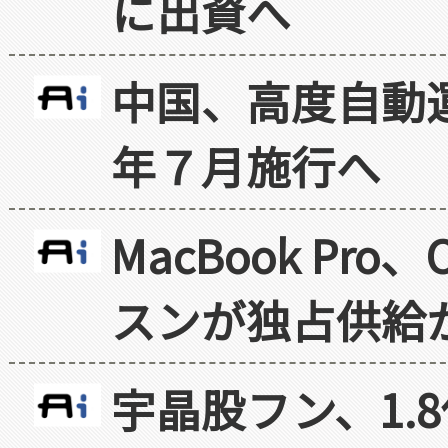
に出資へ
中国、高度自動
年７月施行へ
MacBook Pr
スンが独占供給
宇晶股フン、1.