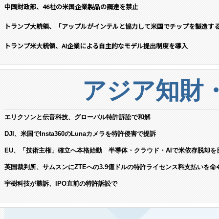
中国財政部、46社の米国企業製品の調達を禁止
トランプ大統領、「アップルがインテルと協力して米国でチップを製造す
トランプ米大統領、AI企業による自主的なモデル提出制度を導入
アジア知財
エリクソンと伝音科技、グローバル特許訴訟で和解
DJI、米国でInsta360のLunaカメラを特許侵害で提訴
EU、「技術主権」確立へ本格始動 半導体・クラウド・AIで米依存脱却を
英国裁判所、サムスンにZTEへの3.9億ドルの特許ライセンス料支払いを命
宇樹科技が勝訴、IPO直前の特許訴訟で