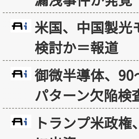
米国、中国製光
検討か＝報道
御微半導体、90
パターン欠陥検
トランプ米政権