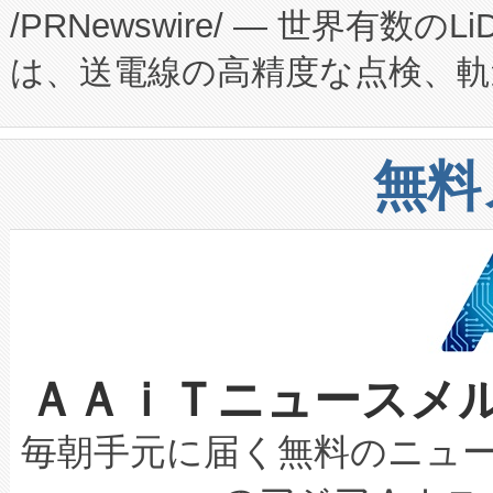
/PRNewswire/ — 世界有数の
た。 Voltaiq独自のAI搭
プログラムには、施設設計・内装
は、送電線の高精度な点検、軌
定、統合、導入、運用に至る
に関する技術移転および知的財産
や穀物倉庫におけるバルク材の
安全性を追跡し、確保する事を
構造化トレーニングカリキュ
リューション「Avia 2」を発
増加しているデータセンター
上げおよび商用化段階におけ
無料
したAvia 2は、1,000メ
る電力網に大きな負担をかけ
設備整備および立ち上げ調整
狭視野のFOVを切り替えるこ
事業者の負担軽減という課題
加組織は、Enzeneのバイオ
ケーブル、枝などの細かな対
系統連系を迅速にし、ピーク需
選定された製品について、自
なレーザースポットにより、高
限を超えて利用可能な電力容量
取得できる可能性もあります。
ＡＡｉＴニュースメ
な環境下でも豊かなディテー
持できるよう貢献します。こ
設には、3億～4億ドルかかるこ
キロメートル範囲を検出 Livox Unveil
ービスレベル契約（SLA）違
最高経営責任者（CEO）であるHi
毎朝手元に届く無料のニュ
LiDAR for Inspections, Transpor
テリー性能の劣化によるダウ
す。「当社のfully-connected c