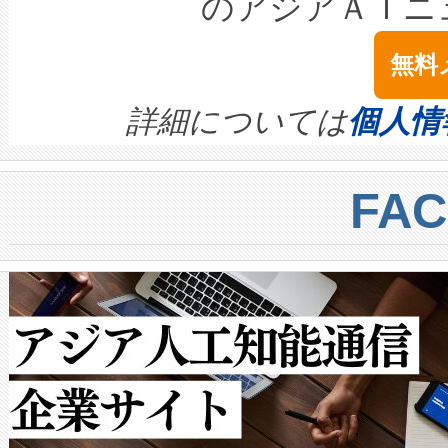
のアジアＡＩニ
は1535 nmレーザーを搭載
念は、現在データセンターが
ームを利用すれば、6,000万～
無料
イズの小径化を実現すること
ます。 Voltaiq provides a comple
きます。この効率性は、フェ
す。ノーマルモードでは、Avia
quality and reliability for AI da
詳細については
個人情
BESS stack to ensure battery qual
ートル先まで検出でき、これは
centers. Voltaiqは、a
トに対して約600メートルに
FA
からシステム統合、試運転、
では、反射率10％のターゲッ
クルの各段階のデータを監視
で向上し、最大検知距離は1,0
[…]
ットだけで最大1キロメートル
ルの変電所周囲を監視でき、
作業と点群処理を簡素化できま