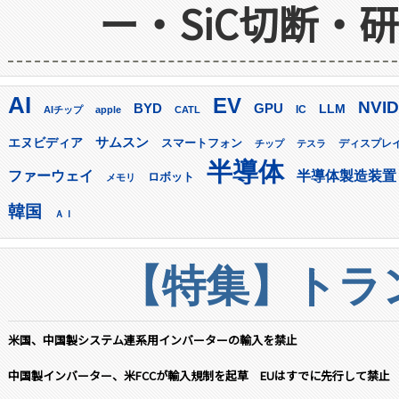
ー・SiC切断・
AI
EV
NVID
GPU
BYD
LLM
AIチップ
apple
CATL
IC
サムスン
エヌビディア
スマートフォン
ディスプレ
チップ
テスラ
半導体
ファーウェイ
半導体製造装置
ロボット
メモリ
韓国
ＡＩ
【特集】トラン
米国、中国製システム連系用インバーターの輸入を禁止
中国製インバーター、米FCCが輸入規制を起草 EUはすでに先行して禁止