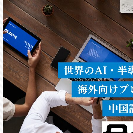
Avia 2は、2種類のFOVオ
× 80°のノーマルモード、長距離
ードを切り替えて使用するこ
ることなく、単一のデバイス
うにします。遠距離まで届く
密度なスキャ
[…]