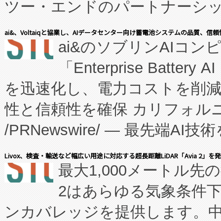
ツー・エンドのパートナーシッ
表しました。 同社の実績あるEnzeneX®
ai&、Voltaiqと協業し、AIデータセンター向け蓄電池システムの品質、信
ai&のソブリンAIコンピ
manufacturing™ (FC
「Enterprise Batte
たNeXは、バイオ医薬品製造
を迅速化し、電力コストを削
従来のフェッドバッチ施設の
性と信頼性を確保 カリフォルニア
に、患者やサプライチェーン
/PRNewswire/ — 最先端
キー方式で拡張性が高く、持
会社エーアイ・アンド：本社横
す。FCCM‑を活用した現地
Livox、検査・輸送など幅広い用途に対応する超長距離LiDAR「Avia 2」を
最大1,000メートル先
President原信平）と、エ
患者にとっての費用負担を大幅
2はあらゆる気象条件
ードするVoltaiqは、日本に
のアクセスを大幅に拡大することができ
ンカバレッジを提供します。中国
ーエネルギー貯蔵システム（B
Fully-Connected Continuous M