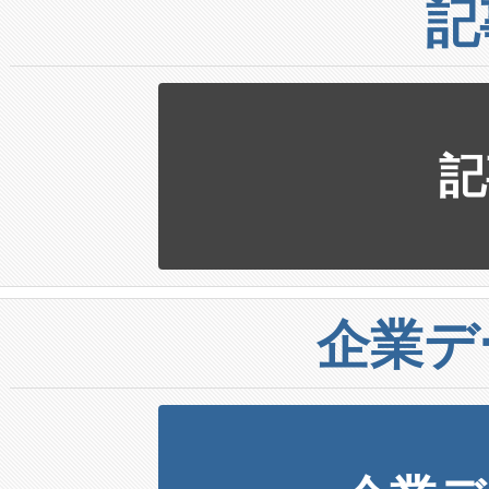
記
記
企業デ