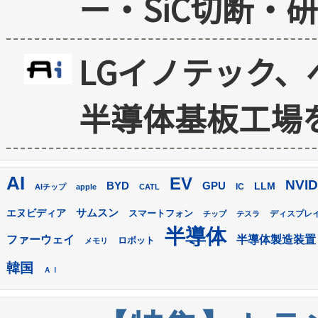
ー・SiC切断・
LGイノテック、
半導体基板工場
AI
EV
NVID
GPU
BYD
LLM
AIチップ
apple
CATL
IC
サムスン
エヌビディア
スマートフォン
ディスプレ
チップ
テスラ
半導体
ファーウェイ
半導体製造装置
ロボット
メモリ
韓国
ＡＩ