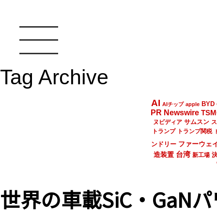
Tag Archive
AI
BYD
AIチップ
apple
PR Newswire
TSM
サムスン
ヌビディア
ス
トランプ
トランプ関税
ファーウェ
ンドリー
台湾
造装置
新工場
世界の車載SiC・GaN