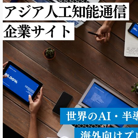
[…]
ットだけで最大1キロメートル
ルの変電所周囲を監視でき、
作業と点群処理を簡素化できま
Avia 2は、2種類のFOVオ
× 80°のノーマルモード、長距離
ードを切り替えて使用するこ
ることなく、単一のデバイス
うにします。遠距離まで届く
密度なスキャ
[…]