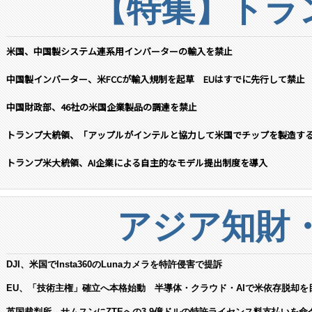
【特集】トラン
米国、中国製システム連系用インバーターの輸入を禁止
中国製インバーター、米FCCが輸入規制を起草 EUはすでに先行して禁止
中国財政部、46社の米国企業製品の調達を禁止
トランプ大統領、「アップルがインテルと協力して米国でチップを製造す
トランプ米大統領、AI企業による自主的なモデル提出制度を導入
アジア知財
DJI、米国でInsta360のLunaカメラを特許侵害で提訴
EU、「技術主権」確立へ本格始動 半導体・クラウド・AIで米依存脱却を
英国裁判所、サムスンにZTEへの3.9億ドルの特許ライセンス料支払いを命