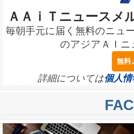
なレーザースポットにより、高
限を超えて利用可能な電力容量
取得できる可能性もあります。
ＡＡｉＴニュースメ
な環境下でも豊かなディテー
持できるよう貢献します。こ
設には、3億～4億ドルかかるこ
キロメートル範囲を検出 Livox Unveil
ービスレベル契約（SLA）違
最高経営責任者（CEO）であるHi
毎朝手元に届く無料のニュ
LiDAR for Inspections, Transpor
テリー性能の劣化によるダウ
す。「当社のfully-connected c
のアジアＡＩニ
は1535 nmレーザーを搭載
念は、現在データセンターが
ームを利用すれば、6,000万～
無料
イズの小径化を実現すること
ます。 Voltaiq provides a comple
きます。この効率性は、フェ
す。ノーマルモードでは、Avia
quality and reliability for AI da
詳細については
個人情
BESS stack to ensure battery qual
ートル先まで検出でき、これは
centers. Voltaiqは、a
トに対して約600メートルに
FA
からシステム統合、試運転、
では、反射率10％のターゲッ
クルの各段階のデータを監視
で向上し、最大検知距離は1,0