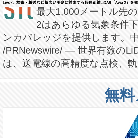
Livox、検査・輸送など幅広い用途に対応する超長距離LiDAR「Avia 2」を
最大1,000メートル先
President原信平）と、エ
患者にとっての費用負担を大幅
2はあらゆる気象条件
ードするVoltaiqは、日本に
のアクセスを大幅に拡大することができ
ンカバレッジを提供します。中国
ーエネルギー貯蔵システム（B
Fully-Connected Continuous M
/PRNewswire/ — 世界有数の
た。 Voltaiq独自のAI搭
プログラムには、施設設計・内装
は、送電線の高精度な点検、軌
定、統合、導入、運用に至る
に関する技術移転および知的財産
や穀物倉庫におけるバルク材の
安全性を追跡し、確保する事を
構造化トレーニングカリキュ
リューション「Avia 2」を発
増加しているデータセンター
上げおよび商用化段階におけ
無料
したAvia 2は、1,000メ
る電力網に大きな負担をかけ
設備整備および立ち上げ調整
狭視野のFOVを切り替えるこ
事業者の負担軽減という課題
加組織は、Enzeneのバイオ
ケーブル、枝などの細かな対
系統連系を迅速にし、ピーク需
選定された製品について、自