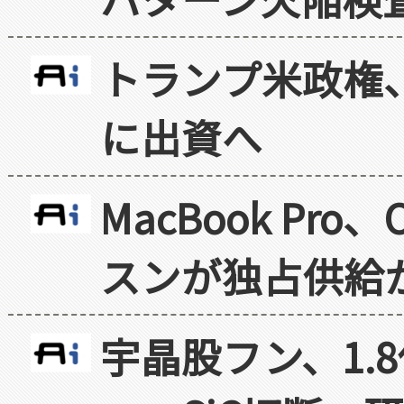
トランプ米政権
に出資へ
MacBook Pr
スンが独占供給
宇晶股フン、1.