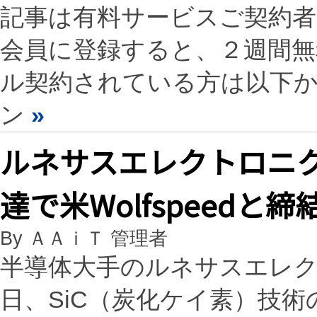
記事は有料サービスご契約
会員に登録すると、２週間
ル契約されている方は以下
ン
»
ルネサスエレクトロニク
達で米Wolfspeedと締
By ＡＡｉＴ 管理者
半導体大手のルネサスエレ
日、SiC（炭化ケイ素）技術の