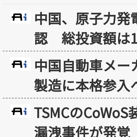
中国、原子力発
認 総投資額は1
中国自動車メー
製造に本格参入
TSMCのCoW
漏洩事件が発覚