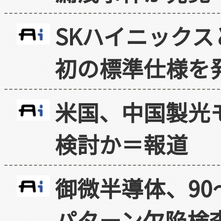
SKハイニックス
初の標準仕様を
米国、中国製光
検討か＝報道
御微半導体、90
パターン欠陥検