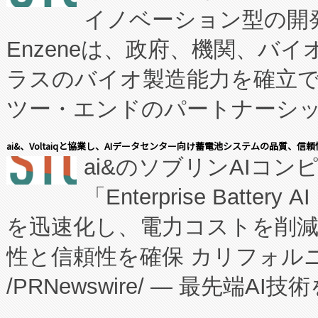
イノベーション型の開発
Enzeneは、政府、機関、バ
ラスのバイオ製造能力を確立
ツー・エンドのパートナーシッ
表しました。 同社の実績あるEnzeneX®
ai&、Voltaiqと協業し、AIデータセンター向け蓄電池システムの品質、信
ai&のソブリンAIコンピ
manufacturing™ (FC
「Enterprise Batte
たNeXは、バイオ医薬品製造
を迅速化し、電力コストを削
従来のフェッドバッチ施設の
性と信頼性を確保 カリフォルニア
に、患者やサプライチェーン
/PRNewswire/ — 最先端
キー方式で拡張性が高く、持
会社エーアイ・アンド：本社横
す。FCCM‑を活用した現地