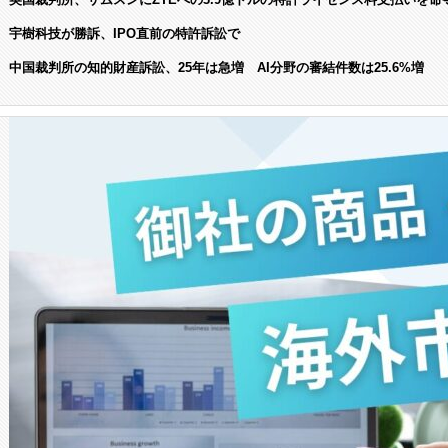
宇樹科技が勝訴、IPO直前の特許訴訟で
中国裁判所の知的財産訴訟、25年は急増 AI分野の審結件数は25.6%増