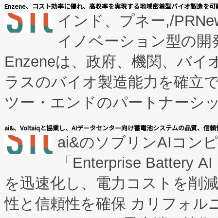
Enzene、コスト効率に優れ、高収率を実現する地域密着型バイオ製造を可
インド、プネー,/PRNe
イノベーション型の開発
Enzeneは、政府、機関、バ
ラスのバイオ製造能力を確立
ツー・エンドのパートナーシッ
表しました。 同社の実績あるEnzeneX®
ai&、Voltaiqと協業し、AIデータセンター向け蓄電池システムの品質、信
ai&のソブリンAIコンピ
manufacturing™ (FC
「Enterprise Batte
たNeXは、バイオ医薬品製造
を迅速化し、電力コストを削
従来のフェッドバッチ施設の
性と信頼性を確保 カリフォルニア
に、患者やサプライチェーン