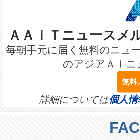
ケーブル、枝などの細かな対
系統連系を迅速にし、ピーク需
選定された製品について、自
なレーザースポットにより、高
限を超えて利用可能な電力容量
取得できる可能性もあります。
ＡＡｉＴニュースメ
な環境下でも豊かなディテー
持できるよう貢献します。こ
設には、3億～4億ドルかかるこ
キロメートル範囲を検出 Livox Unveil
ービスレベル契約（SLA）違
最高経営責任者（CEO）であるHi
毎朝手元に届く無料のニュ
LiDAR for Inspections, Transpor
テリー性能の劣化によるダウ
す。「当社のfully-connected c
のアジアＡＩニ
は1535 nmレーザーを搭載
念は、現在データセンターが
ームを利用すれば、6,000万～
無料
イズの小径化を実現すること
ます。 Voltaiq provides a comple
きます。この効率性は、フェ
す。ノーマルモードでは、Avia
quality and reliability for AI da
詳細については
個人情
BESS stack to ensure battery qual
ートル先まで検出でき、これは
centers. Voltaiqは、a
トに対して約600メートルに
FA
からシステム統合、試運転、
では、反射率10％のターゲッ