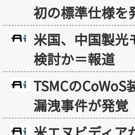
初の標準仕様を
米国、中国製光
検討か＝報道
TSMCのCoW
漏洩事件が発覚
米エヌビディア