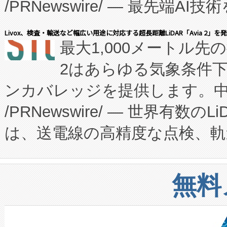
/PRNewswire/ — 最先端
キー方式で拡張性が高く、持
会社エーアイ・アンド：本社横
す。FCCM‑を活用した現地
Livox、検査・輸送など幅広い用途に対応する超長距離LiDAR「Avia 2」を
最大1,000メートル先
President原信平）と、エ
患者にとっての費用負担を大幅
2はあらゆる気象条件
ードするVoltaiqは、日本に
のアクセスを大幅に拡大することができ
ンカバレッジを提供します。中国
ーエネルギー貯蔵システム（B
Fully-Connected Continuous M
/PRNewswire/ — 世界有数の
た。 Voltaiq独自のAI搭
プログラムには、施設設計・内装
は、送電線の高精度な点検、軌
定、統合、導入、運用に至る
に関する技術移転および知的財産
や穀物倉庫におけるバルク材の
安全性を追跡し、確保する事を
構造化トレーニングカリキュ
リューション「Avia 2」を発
増加しているデータセンター
上げおよび商用化段階におけ
無料
したAvia 2は、1,000メ
る電力網に大きな負担をかけ
設備整備および立ち上げ調整
狭視野のFOVを切り替えるこ
事業者の負担軽減という課題
加組織は、Enzeneのバイオ