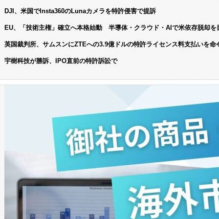
DJI、米国でInsta360のLunaカメラを特許侵害で提訴
EU、「技術主権」確立へ本格始動 半導体・クラウド・AIで米依存脱却を
英国裁判所、サムスンにZTEへの3.9億ドルの特許ライセンス料支払いを命
宇樹科技が勝訴、IPO直前の特許訴訟で