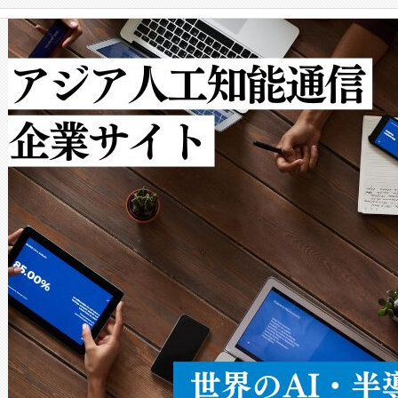
クルの各段階のデータを監視
で向上し、最大検知距離は1,0
[…]
ットだけで最大1キロメートル
ルの変電所周囲を監視でき、
作業と点群処理を簡素化できま
Avia 2は、2種類のFOVオ
× 80°のノーマルモード、長距離
ードを切り替えて使用するこ
ることなく、単一のデバイス
うにします。遠距離まで届く
密度なスキャ
[…]