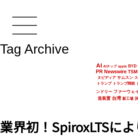
Tag Archive
AI
BYD
AIチップ
apple
PR Newswire
TSM
サムスン
ヌビディア
ス
トランプ
トランプ関税
ファーウェ
ンドリー
台湾
造装置
新工場
業界初！SpiroxLTS