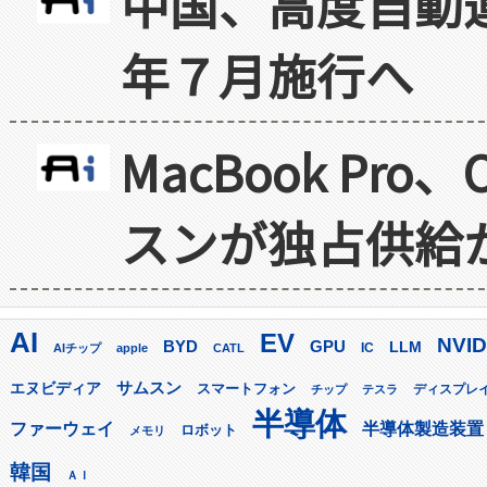
中国、高度自動
年７月施行へ
MacBook Pr
スンが独占供給
AI
EV
NVID
GPU
BYD
LLM
AIチップ
apple
CATL
IC
サムスン
エヌビディア
スマートフォン
ディスプレ
チップ
テスラ
半導体
ファーウェイ
半導体製造装置
ロボット
メモリ
韓国
ＡＩ