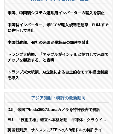
米国、中国製システム連系用インバーターの輸入を禁止
中国製インバーター、米FCCが輸入規制を起草 EUはすで
に先行して禁止
中国財政部、46社の米国企業製品の調達を禁止
トランプ大統領、「アップルがインテルと協力して米国で
チップを製造する」と表明
トランプ米大統領、AI企業による自主的なモデル提出制度
を導入
アジア知財・特許の最新動向
DJI、米国でInsta360のLunaカメラを特許侵害で提訴
EU、「技術主権」確立へ本格始動 半導体・クラウド・
AIで米依存脱却を目指す
英国裁判所、サムスンにZTEへの3.9億ドルの特許ライセ