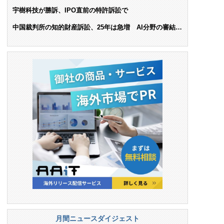
ンス料支払いを命令
宇樹科技が勝訴、IPO直前の特許訴訟で
中国裁判所の知的財産訴訟、25年は急増 AI分野の審結件
数は25.6%増
月間ニュースダイジェスト