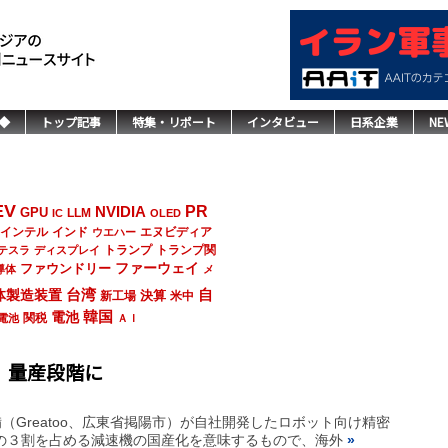
◆
トップ記事
特集・リポート
インタビュー
日系企業
NE
EV
NVIDIA
PR
GPU
LLM
IC
OLED
インド
エヌビディア
インテル
ウエハー
トランプ
トランプ関
テスラ
ディスプレイ
ファーウェイ
ファウンドリー
導体
メ
台湾
自
体製造装置
決算
新工場
米中
韓国
電池
関税
電池
ＡＩ
、量産段階に
Greatoo、広東省掲陽市）が自社開発したロボット向け精密
の３割を占める減速機の国産化を意味するもので、海外
»