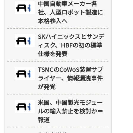
中国自動車メーカー各
社、人型ロボット製造に
本格参入へ
SKハイニックスとサンデ
ィスク、HBFの初の標準
仕様を発表
TSMCのCoWoS装置サプ
ライヤー、情報漏洩事件
が発覚
米国、中国製光モジュー
ルの輸入禁止を検討か＝
報道