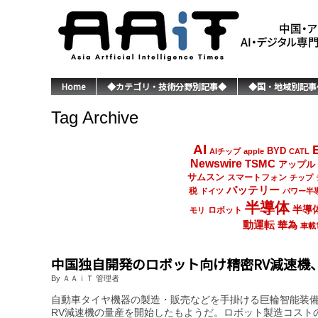
Home
◆カテゴリ・技術分野別記事◆
◆国・地域別記事
Tag Archive
AI
BYD
AIチップ
apple
CATL
Newswire
TSMC
アップル
サムスン
スマートフォン
チップ
バッテリー
税
ドイツ
パワー半
半導体
半導
ロボット
モリ
動運転
華為
車載
中国独自開発のロボット向け精密RV減速機
By ＡＡｉＴ 管理者
自動車タイヤ機器の製造・販売などを手掛ける巨輪智能装備（
RV減速機の量産を開始したもようだ。ロボット製造コスト