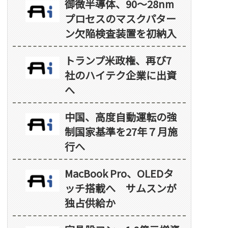
御微半導体、90～28nm
プロセスのマスクパター
ン欠陥検査装置を初納入
トランプ米政権、再び7
社のハイテク企業に出資
へ
中国、高度自動運転の強
制国家基準を27年７月施
行へ
MacBook Pro、OLEDタ
ッチ搭載へ サムスンが
独占供給か