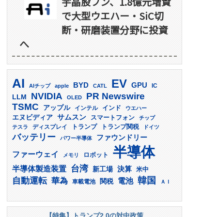
宇晶股フン、1.8億元増資
で大型ウエハー・SiC切
断・研磨装置分野に投資
へ
AI
EV
GPU
BYD
AIチップ
apple
CATL
IC
PR Newswire
NVIDIA
LLM
OLED
TSMC
アップル
インド
インテル
ウエハー
サムスン
エヌビディア
スマートフォン
チップ
トランプ
ディスプレイ
トランプ関税
テスラ
ドイツ
バッテリー
ファウンドリー
パワー半導体
半導体
ファーウェイ
ロボット
メモリ
台湾
半導体製造装置
決算
新工場
米中
韓国
自動運転
華為
電池
関税
車載電池
ＡＩ
【特集】トランプ2.0の対中政策