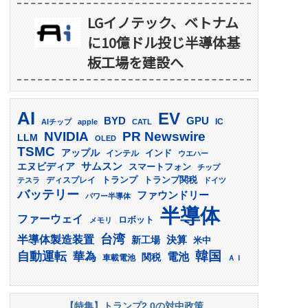
LGイノテック、ベトナム
に10億ドル投じ半導体基
板工場を建設へ
AI
EV
GPU
BYD
AIチップ
apple
CATL
IC
PR Newswire
NVIDIA
LLM
OLED
TSMC
アップル
インド
インテル
ウエハー
サムスン
エヌビディア
スマートフォン
チップ
トランプ
ディスプレイ
トランプ関税
テスラ
ドイツ
バッテリー
ファウンドリー
パワー半導体
半導体
ファーウェイ
ロボット
メモリ
台湾
半導体製造装置
決算
新工場
米中
韓国
自動運転
華為
電池
関税
車載電池
ＡＩ
【特集】トランプ2.0の対中政策