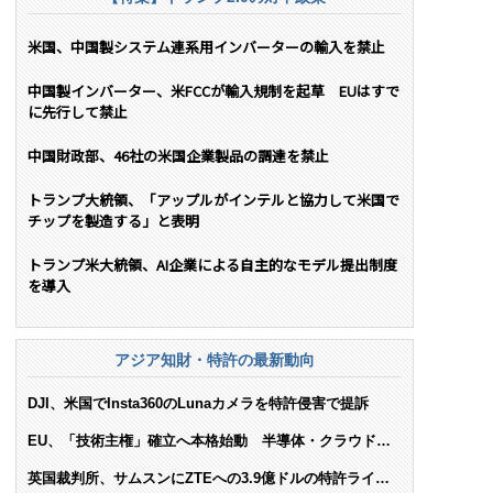
米国、中国製システム連系用インバーターの輸入を禁止
中国製インバーター、米FCCが輸入規制を起草 EUはすで
に先行して禁止
中国財政部、46社の米国企業製品の調達を禁止
トランプ大統領、「アップルがインテルと協力して米国で
チップを製造する」と表明
トランプ米大統領、AI企業による自主的なモデル提出制度
を導入
アジア知財・特許の最新動向
DJI、米国でInsta360のLunaカメラを特許侵害で提訴
EU、「技術主権」確立へ本格始動 半導体・クラウド・
AIで米依存脱却を目指す
英国裁判所、サムスンにZTEへの3.9億ドルの特許ライセ