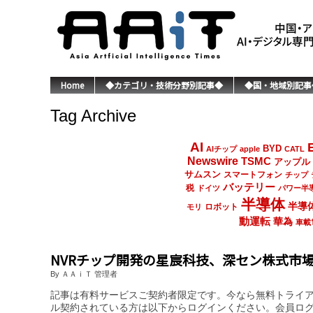
Home
◆カテゴリ・技術分野別記事◆
◆国・地域別記事
Tag Archive
AI
BYD
AIチップ
apple
CATL
Newswire
TSMC
アップル
サムスン
スマートフォン
チップ
バッテリー
税
ドイツ
パワー半
半導体
半導
ロボット
モリ
動運転
華為
車載
NVRチップ開発の星宸科技、深セン株式市
By ＡＡｉＴ 管理者
記事は有料サービスご契約者限定です。今なら無料トライ
ル契約されている方は以下からログインください。会員ロ