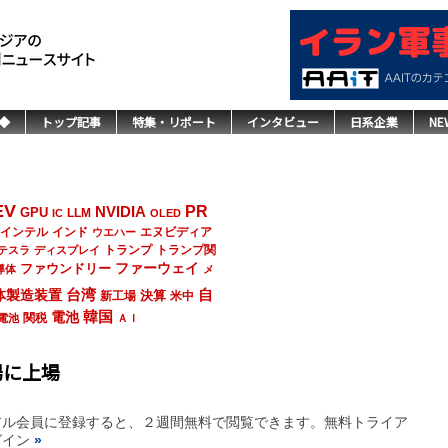
◆
トップ記事
特集・リポート
インタビュー
日系企業
NE
EV
NVIDIA
PR
GPU
LLM
IC
OLED
インド
エヌビディア
インテル
ウエハー
トランプ
トランプ関
テスラ
ディスプレイ
ファーウェイ
ファウンドリー
導体
メ
台湾
自
体製造装置
決算
新工場
米中
韓国
電池
関税
電池
ＡＩ
場に上場
アル会員に登録すると、２週間無料で閲覧できます。無料トライア
グイン
»