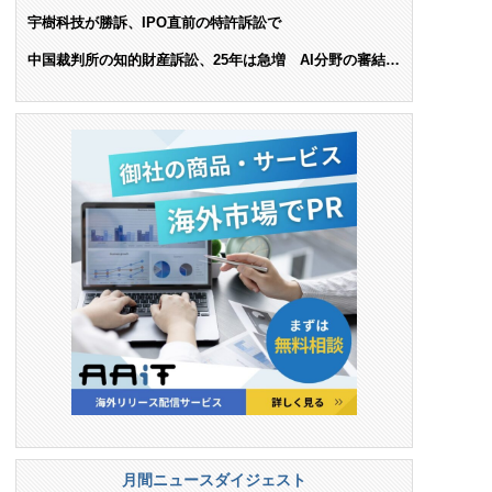
ンス料支払いを命令
宇樹科技が勝訴、IPO直前の特許訴訟で
中国裁判所の知的財産訴訟、25年は急増 AI分野の審結件
数は25.6%増
月間ニュースダイジェスト