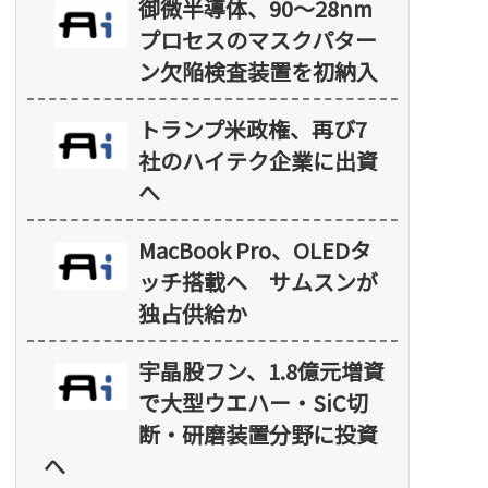
御微半導体、90～28nm
プロセスのマスクパター
ン欠陥検査装置を初納入
トランプ米政権、再び7
社のハイテク企業に出資
へ
MacBook Pro、OLEDタ
ッチ搭載へ サムスンが
独占供給か
宇晶股フン、1.8億元増資
で大型ウエハー・SiC切
断・研磨装置分野に投資
へ