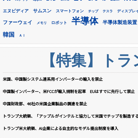
サムスン
エヌビディア
スマートフォン
ディスプレ
チップ
テスラ
半導体
ファーウェイ
半導体製造装置
ロボット
メモリ
韓国
ＡＩ
【特集】トラン
米国、中国製システム連系用インバーターの輸入を禁止
中国製インバーター、米FCCが輸入規制を起草 EUはすでに先行して禁止
中国財政部、46社の米国企業製品の調達を禁止
トランプ大統領、「アップルがインテルと協力して米国でチップを製造す
トランプ米大統領、AI企業による自主的なモデル提出制度を導入