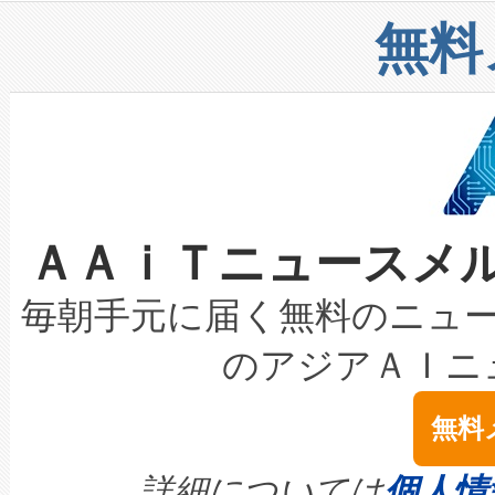
リューション「Avia 2」を発
増加しているデータセンター
上げおよび商用化段階におけ
無料
したAvia 2は、1,000メ
る電力網に大きな負担をかけ
設備整備および立ち上げ調整
狭視野のFOVを切り替えるこ
事業者の負担軽減という課題
加組織は、Enzeneのバイオ
ケーブル、枝などの細かな対
系統連系を迅速にし、ピーク需
選定された製品について、自
なレーザースポットにより、高
限を超えて利用可能な電力容量
取得できる可能性もあります。
ＡＡｉＴニュースメ
な環境下でも豊かなディテー
持できるよう貢献します。こ
設には、3億～4億ドルかかるこ
キロメートル範囲を検出 Livox Unveil
ービスレベル契約（SLA）違
最高経営責任者（CEO）であるHi
毎朝手元に届く無料のニュ
LiDAR for Inspections, Transpor
テリー性能の劣化によるダウ
す。「当社のfully-connected c
のアジアＡＩニ
は1535 nmレーザーを搭載
念は、現在データセンターが
ームを利用すれば、6,000万～
無料
イズの小径化を実現すること
ます。 Voltaiq provides a comple
きます。この効率性は、フェ
す。ノーマルモードでは、Avia
quality and reliability for AI da
詳細については
個人情