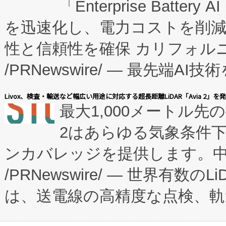
「Enterprise Batte
たNeXは、バイオ医薬品製造
を迅速化し、電力コストを削
従来のフェッドバッチ施設の
性と信頼性を確保 カリフォルニア
に、患者やサプライチェーン
/PRNewswire/ — 最先端
キー方式で拡張性が高く、持
会社エーアイ・アンド：本社横
す。FCCM‑を活用した現地
Livox、検査・輸送など幅広い用途に対応する超長距離LiDAR「Avia 2」を
最大1,000メートル先
President原信平）と、エ
患者にとっての費用負担を大幅
2はあらゆる気象条件
ードするVoltaiqは、日本に
のアクセスを大幅に拡大することができ
ンカバレッジを提供します。中国
ーエネルギー貯蔵システム（B
Fully-Connected Continuous M
/PRNewswire/ — 世界有数の
た。 Voltaiq独自のAI搭
プログラムには、施設設計・内装
は、送電線の高精度な点検、軌
定、統合、導入、運用に至る
に関する技術移転および知的財産
や穀物倉庫におけるバルク材の
安全性を追跡し、確保する事を
構造化トレーニングカリキュ