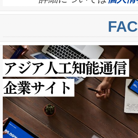
BESS stack to ensure battery qual
ートル先まで検出でき、これは
centers. Voltaiqは、a
トに対して約600メートルに
FA
からシステム統合、試運転、
では、反射率10％のターゲッ
クルの各段階のデータを監視
で向上し、最大検知距離は1,0
[…]
ットだけで最大1キロメートル
ルの変電所周囲を監視でき、
作業と点群処理を簡素化できま
Avia 2は、2種類のFOVオ
× 80°のノーマルモード、長距離
ードを切り替えて使用するこ