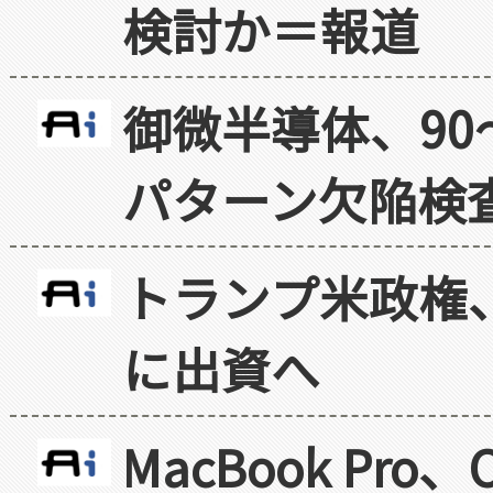
検討か＝報道
御微半導体、90
パターン欠陥検
トランプ米政権
に出資へ
MacBook Pr