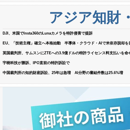
アジア知財
DJI、米国でInsta360のLunaカメラを特許侵害で提訴
EU、「技術主権」確立へ本格始動 半導体・クラウド・AIで米依存脱却を
英国裁判所、サムスンにZTEへの3.9億ドルの特許ライセンス料支払いを命
宇樹科技が勝訴、IPO直前の特許訴訟で
中国裁判所の知的財産訴訟、25年は急増 AI分野の審結件数は25.6%増