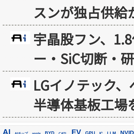
スンが独占供給
宇晶股フン、1.
ー・SiC切断・
LGイノテック、
半導体基板工場
AI
EV
NVID
GPU
BYD
LLM
AIチップ
apple
CATL
IC