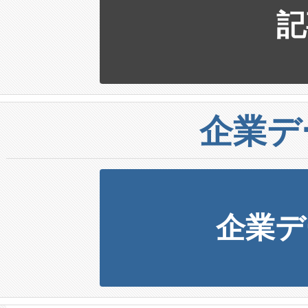
記
企業デ
企業デ