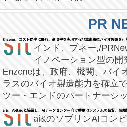
PR N
Enzene、コスト効率に優れ、高収率を実現する地域密着型バイオ製造を可
インド、プネー,/PRNe
イノベーション型の開発
Enzeneは、政府、機関、バ
ラスのバイオ製造能力を確立
ツー・エンドのパートナーシッ
表しました。 同社の実績あるEnzeneX®
ai&、Voltaiqと協業し、AIデータセンター向け蓄電池システムの品質、信
ai&のソブリンAIコンピ
manufacturing™ (FC