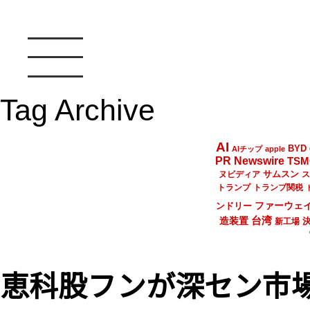
Tag Archive
AI
BYD
AIチップ
apple
PR Newswire
TSM
サムスン
ヌビディア
ス
トランプ
トランプ関税
ファーウェ
ンドリー
台湾
造装置
新工場
恵科股フンが深セン市場でI