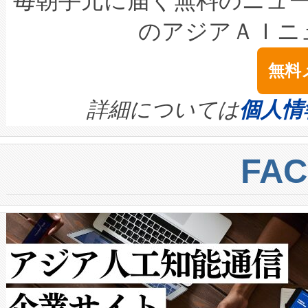
毎朝手元に届く無料のニュ
LiDAR for Inspections, Transpor
テリー性能の劣化によるダウ
す。「当社のfully-connected c
のアジアＡＩニ
は1535 nmレーザーを搭載
念は、現在データセンターが
ームを利用すれば、6,000万～
無料
イズの小径化を実現すること
ます。 Voltaiq provides a comple
きます。この効率性は、フェ
す。ノーマルモードでは、Avia
quality and reliability for AI da
詳細については
個人情
BESS stack to ensure battery qual
ートル先まで検出でき、これは
centers. Voltaiqは、a
トに対して約600メートルに
FA
からシステム統合、試運転、
では、反射率10％のターゲッ
クルの各段階のデータを監視
で向上し、最大検知距離は1,0
[…]
ットだけで最大1キロメートル
ルの変電所周囲を監視でき、
作業と点群処理を簡素化できま