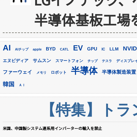
半導体基板工場
AI
EV
NVID
GPU
BYD
LLM
AIチップ
apple
CATL
IC
サムスン
エヌビディア
スマートフォン
ディスプレ
チップ
テスラ
半導体
ファーウェイ
半導体製造装置
ロボット
メモリ
韓国
ＡＩ
【特集】トラン
米国、中国製システム連系用インバーターの輸入を禁止