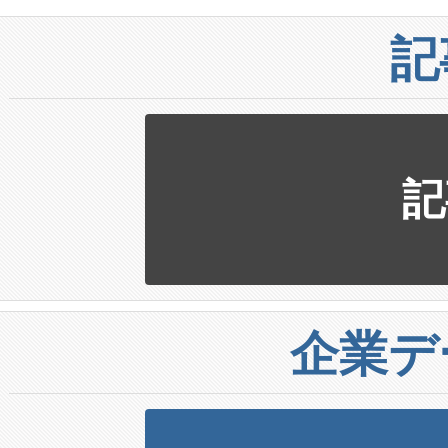
記
記
企業デ