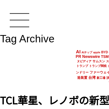
Tag Archive
AI
BYD
AIチップ
apple
PR Newswire
TSM
サムスン
ヌビディア
ス
トランプ
トランプ関税
ファーウェ
ンドリー
台湾
造装置
新工場
TCL華星、レノボの新