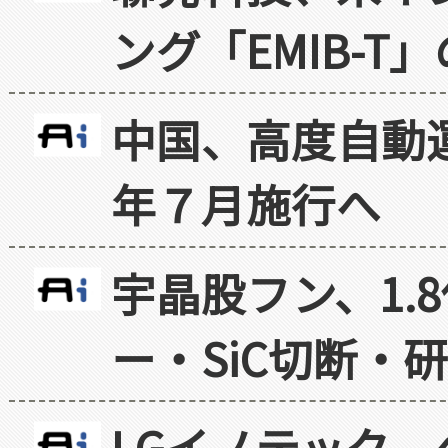
ング「EMIB-T
中国、高度自動
年７月施行へ
宇晶股フン、1.
ー・SiC切断・
LGイノテック、