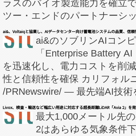
ラスのバイオ製造能力を確立
ツー・エンドのパートナーシッ
表しました。 同社の実績あるEnzeneX®
ai&、Voltaiqと協業し、AIデータセンター向け蓄電池システムの品質、信
ai&のソブリンAIコンピ
manufacturing™ (FC
「Enterprise Batte
たNeXは、バイオ医薬品製造
を迅速化し、電力コストを削
従来のフェッドバッチ施設の
性と信頼性を確保 カリフォルニア
に、患者やサプライチェーン
/PRNewswire/ — 最先端
キー方式で拡張性が高く、持
会社エーアイ・アンド：本社横
す。FCCM‑を活用した現地
Livox、検査・輸送など幅広い用途に対応する超長距離LiDAR「Avia 2」を
最大1,000メートル先
President原信平）と、エ
患者にとっての費用負担を大幅
2はあらゆる気象条件
ードするVoltaiqは、日本に
のアクセスを大幅に拡大することができ