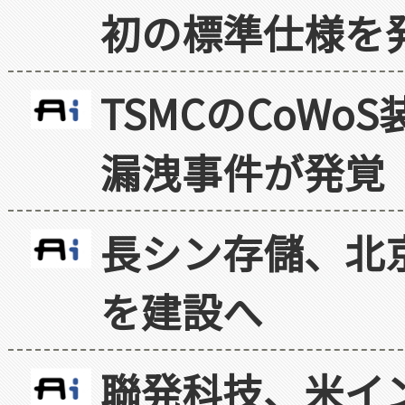
初の標準仕様を
TSMCのCoW
漏洩事件が発覚
長シン存儲、北京
を建設へ
聯発科技、米イ