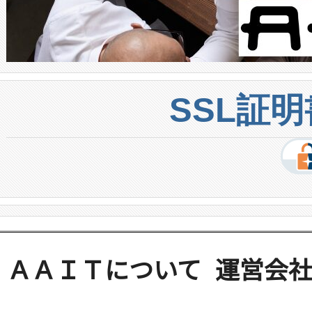
SSL証
ＡＡＩＴについて
運営会