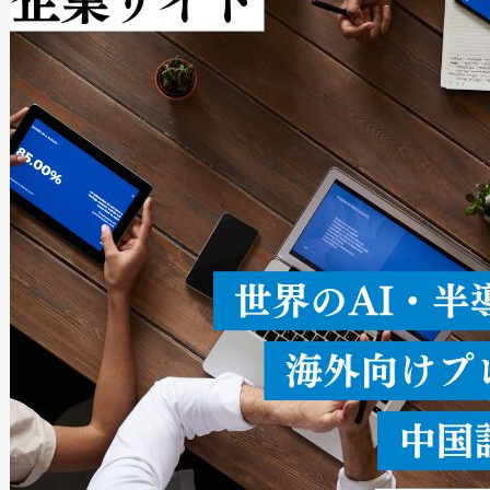
Avia 2は、2種類のFOVオ
× 80°のノーマルモード、長距離
ードを切り替えて使用するこ
ることなく、単一のデバイス
うにします。遠距離まで届く
密度なスキャ
[…]