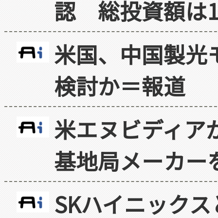
認 総投資額は1
米国、中国製光
検討か＝報道
米エヌビディア
基地局メーカー
SKハイニックス