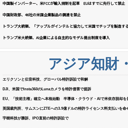
中国製インバーター、米FCCが輸入規制を起草 EUはすでに先行して禁止
中国財政部、46社の米国企業製品の調達を禁止
トランプ大統領、「アップルがインテルと協力して米国でチップを製造す
トランプ米大統領、AI企業による自主的なモデル提出制度を導入
アジア知財
エリクソンと伝音科技、グローバル特許訴訟で和解
DJI、米国でInsta360のLunaカメラを特許侵害で提訴
EU、「技術主権」確立へ本格始動 半導体・クラウド・AIで米依存脱却を
英国裁判所、サムスンにZTEへの3.9億ドルの特許ライセンス料支払いを命
宇樹科技が勝訴、IPO直前の特許訴訟で