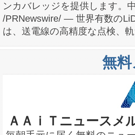
ンカバレッジを提供します。中国
ーエネルギー貯蔵システム（B
Fully-Connected Continuous M
/PRNewswire/ — 世界有数の
た。 Voltaiq独自のAI搭
プログラムには、施設設計・内装
は、送電線の高精度な点検、軌
定、統合、導入、運用に至る
に関する技術移転および知的財産
や穀物倉庫におけるバルク材の
安全性を追跡し、確保する事を
構造化トレーニングカリキュ
リューション「Avia 2」を発
増加しているデータセンター
上げおよび商用化段階におけ
無料
したAvia 2は、1,000メ
る電力網に大きな負担をかけ
設備整備および立ち上げ調整
狭視野のFOVを切り替えるこ
事業者の負担軽減という課題
加組織は、Enzeneのバイオ
ケーブル、枝などの細かな対
系統連系を迅速にし、ピーク需
選定された製品について、自
なレーザースポットにより、高
限を超えて利用可能な電力容量
取得できる可能性もあります。
ＡＡｉＴニュースメ
な環境下でも豊かなディテー
持できるよう貢献します。こ
設には、3億～4億ドルかかるこ
キロメートル範囲を検出 Livox Unveil
ービスレベル契約（SLA）違
最高経営責任者（CEO）であるHi