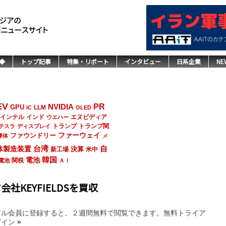
◆
トップ記事
特集・リポート
インタビュー
日系企業
NE
EV
NVIDIA
PR
GPU
LLM
IC
OLED
インド
エヌビディア
インテル
ウエハー
トランプ
トランプ関
テスラ
ディスプレイ
ファーウェイ
ファウンドリー
導体
メ
台湾
自
体製造装置
決算
新工場
米中
韓国
電池
関税
電池
ＡＩ
社KEYFIELDSを買収
アル会員に登録すると、２週間無料で閲覧できます。無料トライア
グイン
»