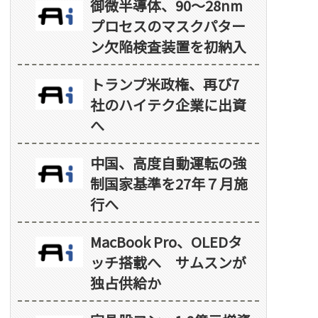
御微半導体、90～28nm
プロセスのマスクパター
ン欠陥検査装置を初納入
トランプ米政権、再び7
社のハイテク企業に出資
へ
中国、高度自動運転の強
制国家基準を27年７月施
行へ
MacBook Pro、OLEDタ
ッチ搭載へ サムスンが
独占供給か