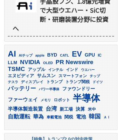
宇晶股フン、1.8億元増資
で大型ウエハー・SiC切
断・研磨装置分野に投資
へ
AI
EV
GPU
BYD
AIチップ
apple
CATL
IC
PR Newswire
NVIDIA
LLM
OLED
TSMC
アップル
インド
インテル
ウエハー
サムスン
エヌビディア
スマートフォン
チップ
トランプ
ディスプレイ
トランプ関税
テスラ
ドイツ
バッテリー
ファウンドリー
パワー半導体
半導体
ファーウェイ
ロボット
メモリ
台湾
半導体製造装置
決算
新工場
米中
韓国
自動運転
華為
電池
関税
車載電池
ＡＩ
【特集】トランプ2.0の対中政策