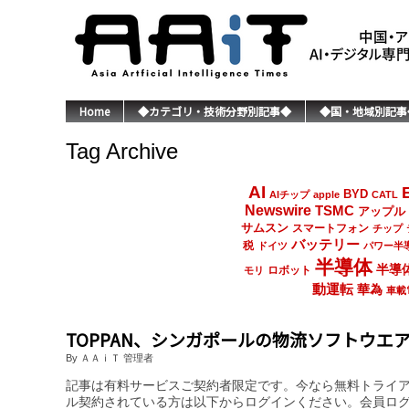
Home
◆カテゴリ・技術分野別記事◆
◆国・地域別記事
Tag Archive
AI
BYD
AIチップ
apple
CATL
Newswire
TSMC
アップル
サムスン
スマートフォン
チップ
バッテリー
税
ドイツ
パワー半
半導体
半導
ロボット
モリ
動運転
華為
車載
TOPPAN、シンガポールの物流ソフトウエア会
By ＡＡｉＴ 管理者
記事は有料サービスご契約者限定です。今なら無料トライ
ル契約されている方は以下からログインください。会員ロ