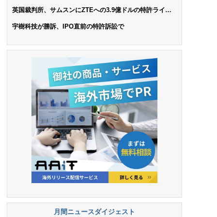
AIで米依存脱却を目指す
英国裁判所、サムスンにZTEへの3.9億ドルの特許ライセ
ンス料支払いを命令
宇樹科技が勝訴、IPO直前の特許訴訟で
月間ニュースダイジェスト