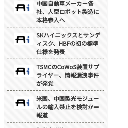
中国自動車メーカー各
社、人型ロボット製造に
本格参入へ
SKハイニックスとサンデ
ィスク、HBFの初の標準
仕様を発表
TSMCのCoWoS装置サプ
ライヤー、情報漏洩事件
が発覚
米国、中国製光モジュー
ルの輸入禁止を検討か＝
報道