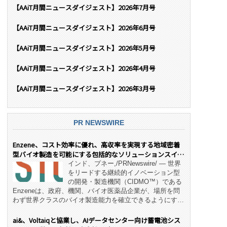
【AAiT月間ニュースダイジェスト】2026年7月号
【AAiT月間ニュースダイジェスト】2026年6月号
【AAiT月間ニュースダイジェスト】2026年5月号
【AAiT月間ニュースダイジェスト】2026年4月号
【AAiT月間ニュースダイジェスト】2026年3月号
PR NEWSWIRE
Enzene、コスト効率に優れ、高収率を実現する地域密着
型バイオ製造を可能にする包括的なソリューションスイー
ト「NeX™」 をリリース
インド、プネー,/PRNewswire/ — 世界
をリードする継続的イノベーション型
の開発・製造機関（CIDMO™）である
Enzeneは、政府、機関、バイオ医薬品企業が、場所を問
わず世界クラスのバイオ製造能力を確立できるようにす
る、変革的なエンド・ツー・エンドのパートナーシップモ
デル「NeX™」の立ち上げを発表しました。 同社の実績
ai&、Voltaiqと協業し、AIデータセンター向け蓄電池シス