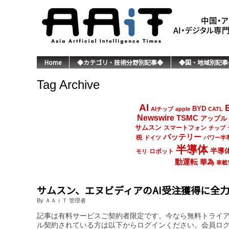
Home
◆カテゴリ・技術分野別記事◆
◆国・地域別記事
Tag Archive
AI
BYD
AIチップ
apple
CATL
Newswire
TSMC
アップル
サムスン
スマートフォン
チップ
バッテリー
税
ドイツ
パワー半
半導体
半導
ロボット
モリ
動運転
華為
車載
サムスン、エヌビディアのAI受注獲得に全力
By ＡＡｉＴ 管理者
記事は有料サービスご契約者限定です。今なら無料トライ
ル契約されている方は以下からログインください。会員ロ