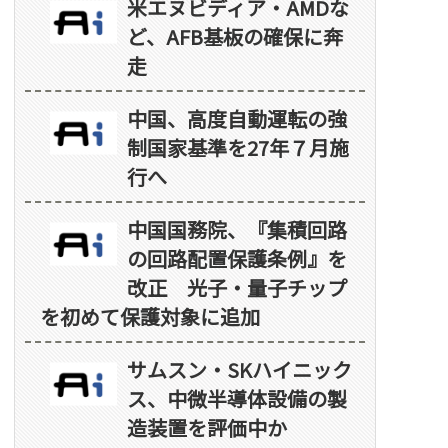
米エヌビディア・AMDな
ど、AFB基板の確保に奔
走
中国、高度自動運転の強
制国家基準を27年７月施
行へ
中国国務院、『集積回路
の回路配置保護条例』を
改正 光子・量子チップ
を初めて保護対象に追加
サムスン・SKハイニック
ス、中微半導体設備の製
造装置を評価中か