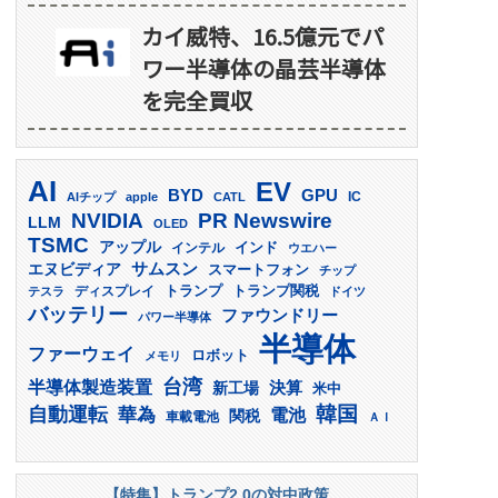
カイ威特、16.5億元でパ
ワー半導体の晶芸半導体
を完全買収
AI
EV
GPU
BYD
AIチップ
apple
CATL
IC
PR Newswire
NVIDIA
LLM
OLED
TSMC
アップル
インド
インテル
ウエハー
サムスン
エヌビディア
スマートフォン
チップ
トランプ
ディスプレイ
トランプ関税
テスラ
ドイツ
バッテリー
ファウンドリー
パワー半導体
半導体
ファーウェイ
ロボット
メモリ
台湾
半導体製造装置
決算
新工場
米中
韓国
自動運転
華為
電池
関税
車載電池
ＡＩ
【特集】トランプ2.0の対中政策