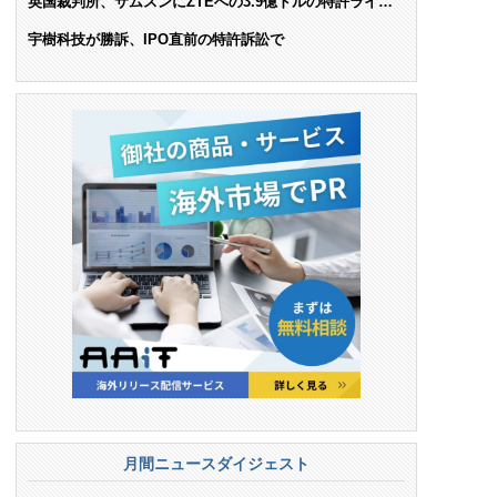
英国裁判所、サムスンにZTEへの3.9億ドルの特許ライセ
ンス料支払いを命令
宇樹科技が勝訴、IPO直前の特許訴訟で
月間ニュースダイジェスト