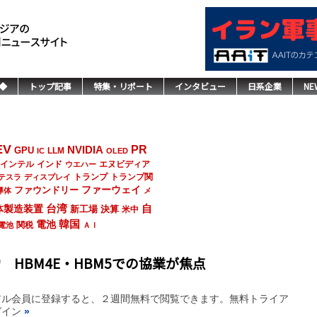
◆
トップ記事
特集・リポート
インタビュー
日系企業
NE
EV
NVIDIA
PR
GPU
LLM
IC
OLED
インド
エヌビディア
インテル
ウエハー
トランプ
トランプ関
テスラ
ディスプレイ
ファーウェイ
ファウンドリー
導体
メ
台湾
自
体製造装置
決算
新工場
米中
韓国
電池
関税
電池
ＡＩ
 HBM4E・HBM5での協業が焦点
アル会員に登録すると、２週間無料で閲覧できます。無料トライア
グイン
»