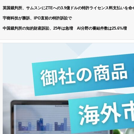
英国裁判所、サムスンにZTEへの3.9億ドルの特許ライセンス料支払いを命
宇樹科技が勝訴、IPO直前の特許訴訟で
中国裁判所の知的財産訴訟、25年は急増 AI分野の審結件数は25.6%増