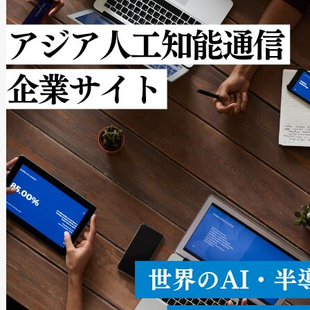
で向上し、最大検知距離は1,0
[…]
ットだけで最大1キロメートル
ルの変電所周囲を監視でき、
作業と点群処理を簡素化できま
Avia 2は、2種類のFOVオ
× 80°のノーマルモード、長距離
ードを切り替えて使用するこ
ることなく、単一のデバイス
うにします。遠距離まで届く
密度なスキャ
[…]