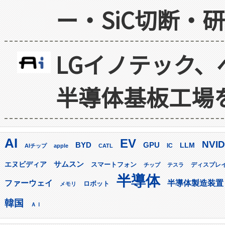
ー・SiC切断・
LGイノテック、
半導体基板工場
AI
EV
NVID
GPU
BYD
LLM
AIチップ
apple
CATL
IC
サムスン
エヌビディア
スマートフォン
ディスプレ
チップ
テスラ
半導体
ファーウェイ
半導体製造装置
ロボット
メモリ
韓国
ＡＩ