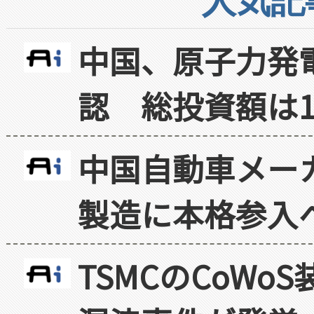
人気記
中国、原子力発
認 総投資額は1
中国自動車メー
製造に本格参入
TSMCのCoW