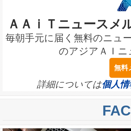
なレーザースポットにより、高
限を超えて利用可能な電力容量
取得できる可能性もあります。
ＡＡｉＴニュースメ
な環境下でも豊かなディテー
持できるよう貢献します。こ
設には、3億～4億ドルかかるこ
キロメートル範囲を検出 Livox Unveil
ービスレベル契約（SLA）違
最高経営責任者（CEO）であるHi
毎朝手元に届く無料のニュ
LiDAR for Inspections, Transpor
テリー性能の劣化によるダウ
す。「当社のfully-connected c
のアジアＡＩニ
は1535 nmレーザーを搭載
念は、現在データセンターが
ームを利用すれば、6,000万～
無料
イズの小径化を実現すること
ます。 Voltaiq provides a comple
きます。この効率性は、フェ
す。ノーマルモードでは、Avia
quality and reliability for AI da
詳細については
個人情
BESS stack to ensure battery qual
ートル先まで検出でき、これは
centers. Voltaiqは、a
トに対して約600メートルに
FA
からシステム統合、試運転、
では、反射率10％のターゲッ
クルの各段階のデータを監視