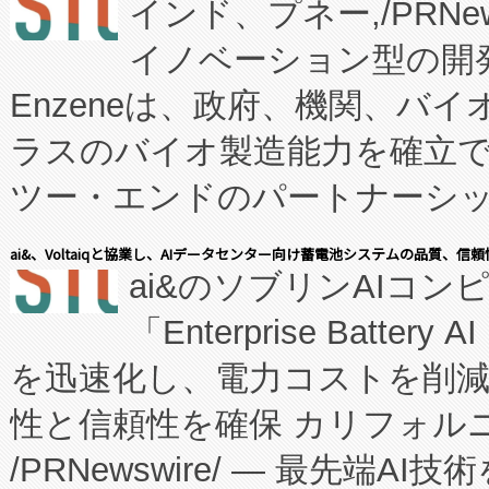
インド、プネー,/PRNe
イノベーション型の開発
Enzeneは、政府、機関、バ
ラスのバイオ製造能力を確立
ツー・エンドのパートナーシッ
表しました。 同社の実績あるEnzeneX®
ai&、Voltaiqと協業し、AIデータセンター向け蓄電池システムの品質、信
ai&のソブリンAIコンピ
manufacturing™ (FC
「Enterprise Batte
たNeXは、バイオ医薬品製造
を迅速化し、電力コストを削
従来のフェッドバッチ施設の
性と信頼性を確保 カリフォルニア
に、患者やサプライチェーン
/PRNewswire/ — 最先端
キー方式で拡張性が高く、持