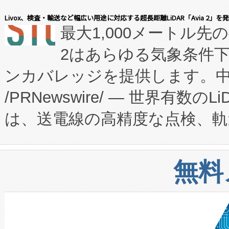
会社エーアイ・アンド：本社横
す。FCCM‑を活用した現地
Livox、検査・輸送など幅広い用途に対応する超長距離LiDAR「Avia 2」を
最大1,000メートル先
President原信平）と、エ
患者にとっての費用負担を大幅
2はあらゆる気象条件
ードするVoltaiqは、日本に
のアクセスを大幅に拡大することができ
ンカバレッジを提供します。中国
ーエネルギー貯蔵システム（B
Fully-Connected Continuous M
/PRNewswire/ — 世界有数の
た。 Voltaiq独自のAI搭
プログラムには、施設設計・内装
は、送電線の高精度な点検、軌
定、統合、導入、運用に至る
に関する技術移転および知的財産
や穀物倉庫におけるバルク材の
安全性を追跡し、確保する事を
構造化トレーニングカリキュ
リューション「Avia 2」を発
増加しているデータセンター
上げおよび商用化段階におけ
無料
したAvia 2は、1,000メ
る電力網に大きな負担をかけ
設備整備および立ち上げ調整
狭視野のFOVを切り替えるこ
事業者の負担軽減という課題
加組織は、Enzeneのバイオ
ケーブル、枝などの細かな対
系統連系を迅速にし、ピーク需
選定された製品について、自