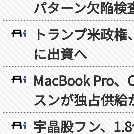
パターン欠陥検
トランプ米政権
に出資へ
MacBook Pr
スンが独占供給
宇晶股フン、1.