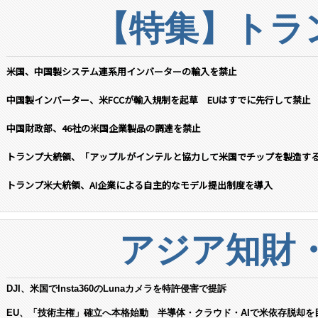
【特集】トラン
米国、中国製システム連系用インバーターの輸入を禁止
中国製インバーター、米FCCが輸入規制を起草 EUはすでに先行して禁止
中国財政部、46社の米国企業製品の調達を禁止
トランプ大統領、「アップルがインテルと協力して米国でチップを製造す
トランプ米大統領、AI企業による自主的なモデル提出制度を導入
アジア知財
DJI、米国でInsta360のLunaカメラを特許侵害で提訴
EU、「技術主権」確立へ本格始動 半導体・クラウド・AIで米依存脱却を