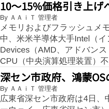
10〜15%価格引き上げ
By ＡＡｉＴ 管理者
メモリおよびフラッシュメ
中、米米半導体大手Intel（インテ
Devices（AMD、アド
CPU（中央演算処理装置）
深セン市政府、鴻蒙O
By ＡＡｉＴ 管理者
広東省深セン市政府は4日、