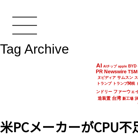
Tag Archive
AI
BYD
AIチップ
apple
PR Newswire
TSM
サムスン
ヌビディア
ス
トランプ
トランプ関税
ファーウェ
ンドリー
台湾
造装置
新工場
米PCメーカーがCPU