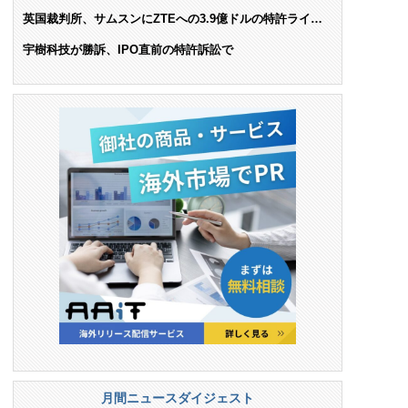
AIで米依存脱却を目指す
英国裁判所、サムスンにZTEへの3.9億ドルの特許ライセ
ンス料支払いを命令
宇樹科技が勝訴、IPO直前の特許訴訟で
月間ニュースダイジェスト