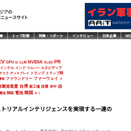
◆
トップ記事
特集・リポート
インタビュー
日系企業
NE
EV
NVIDIA
PR
GPU
LLM
IC
OLED
インド
エヌビディア
インテル
ウエハー
トランプ
トランプ関
テスラ
ディスプレイ
ファーウェイ
ファウンドリー
導体
メ
台湾
自
体製造装置
決算
新工場
米中
韓国
電池
関税
電池
ＡＩ
ストリアルインテリジェンスを実現する一連の