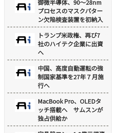
御微半導体、90～28nm
プロセスのマスクパター
ン欠陥検査装置を初納入
トランプ米政権、再び7
社のハイテク企業に出資
へ
中国、高度自動運転の強
制国家基準を27年７月施
行へ
MacBook Pro、OLEDタ
ッチ搭載へ サムスンが
独占供給か