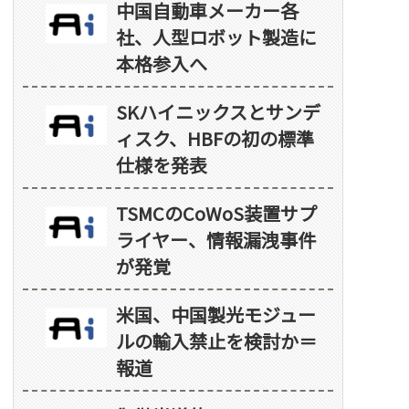
中国自動車メーカー各
社、人型ロボット製造に
本格参入へ
SKハイニックスとサンデ
ィスク、HBFの初の標準
仕様を発表
TSMCのCoWoS装置サプ
ライヤー、情報漏洩事件
が発覚
米国、中国製光モジュー
ルの輸入禁止を検討か＝
報道