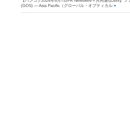
【バンコク2024年5月7日PR Newswire＝共同通信JBN】ファーウ
(GOS) — Asia Pacific（グローバル・オプティカル
»