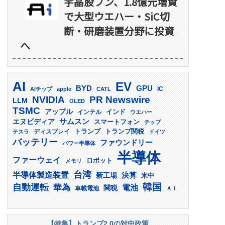
宇晶股フン、1.8億元増資
で大型ウエハー・SiC切
断・研磨装置分野に投資
へ
AI
EV
GPU
BYD
AIチップ
apple
CATL
IC
PR Newswire
NVIDIA
LLM
OLED
TSMC
アップル
インド
インテル
ウエハー
サムスン
エヌビディア
スマートフォン
チップ
トランプ
ディスプレイ
トランプ関税
テスラ
ドイツ
バッテリー
ファウンドリー
パワー半導体
半導体
ファーウェイ
ロボット
メモリ
台湾
半導体製造装置
決算
新工場
米中
韓国
自動運転
華為
電池
関税
車載電池
ＡＩ
【特集】トランプ2.0の対中政策