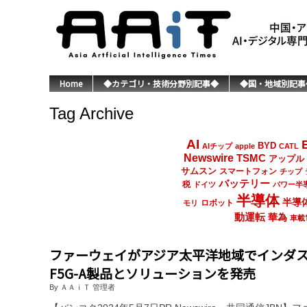
Home
◆カテゴリ・技術分野別記事◆
◆国・地域別記事
Tag Archive
AI
BYD
AIチップ
apple
CATL
Newswire
TSMC
アップル
サムスン
スマートフォン
チップ
バッテリー
税
ドイツ
パワー半
半導体
半導
ロボット
モリ
動運転
華為
車載
ファーウェイがアジア太平洋地域でインダ
F5G-A製品とソリューションを発売
By ＡＡｉＴ 管理者