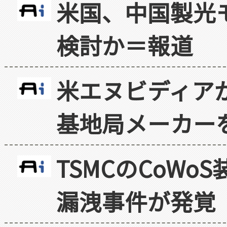
米国、中国製光
検討か＝報道
米エヌビディア
基地局メーカー
TSMCのCoW
漏洩事件が発覚