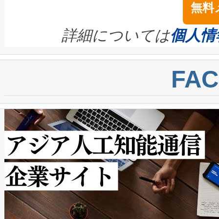
無料
イズの小径化を実現すること
ます。 Voltaiq provides a comple
きます。この効率性は、フェ
す。ノーマルモードでは、Avia
quality and reliability for AI da
詳細については
個人情
BESS stack to ensure battery qual
ートル先まで検出でき、これは
centers. Voltaiqは、a
トに対して約600メートルに
FA
からシステム統合、試運転、
では、反射率10％のターゲッ
クルの各段階のデータを監視
で向上し、最大検知距離は1,0
[…]
ットだけで最大1キロメートル
ルの変電所周囲を監視でき、
作業と点群処理を簡素化できま
Avia 2は、2種類のFOVオ
× 80°のノーマルモード、長距離