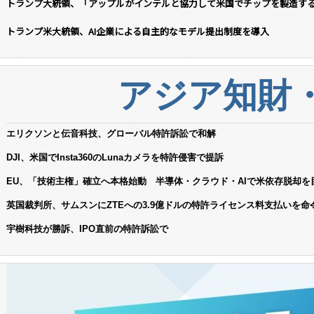
トランプ大統領、「アップルがインテルと協力して米国でチップを製造す
トランプ米大統領、AI企業による自主的なモデル提出制度を導入
アジア知財
エリクソンと伝音科技、グローバル特許訴訟で和解
DJI、米国でInsta360のLunaカメラを特許侵害で提訴
EU、「技術主権」確立へ本格始動 半導体・クラウド・AIで米依存脱却を
英国裁判所、サムスンにZTEへの3.9億ドルの特許ライセンス料支払いを命
宇樹科技が勝訴、IPO直前の特許訴訟で