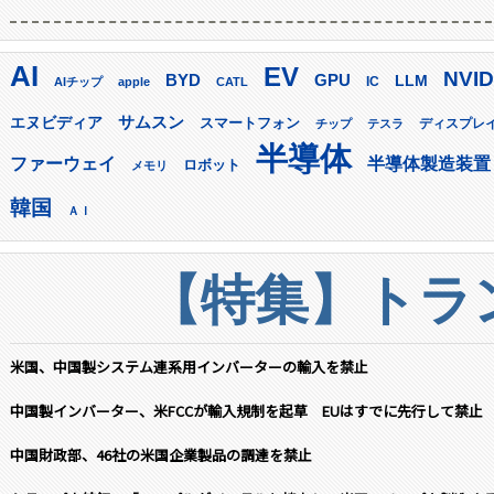
AI
EV
NVID
GPU
BYD
LLM
AIチップ
apple
CATL
IC
サムスン
エヌビディア
スマートフォン
ディスプレ
チップ
テスラ
半導体
ファーウェイ
半導体製造装置
ロボット
メモリ
韓国
ＡＩ
【特集】トラン
米国、中国製システム連系用インバーターの輸入を禁止
中国製インバーター、米FCCが輸入規制を起草 EUはすでに先行して禁止
中国財政部、46社の米国企業製品の調達を禁止