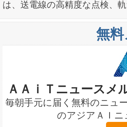
は、送電線の高精度な点検、軌
定、統合、導入、運用に至る
に関する技術移転および知的財産
や穀物倉庫におけるバルク材の
安全性を追跡し、確保する事を
構造化トレーニングカリキュ
リューション「Avia 2」を発
増加しているデータセンター
上げおよび商用化段階におけ
無料
したAvia 2は、1,000メ
る電力網に大きな負担をかけ
設備整備および立ち上げ調整
狭視野のFOVを切り替えるこ
事業者の負担軽減という課題
加組織は、Enzeneのバイオ
ケーブル、枝などの細かな対
系統連系を迅速にし、ピーク需
選定された製品について、自
なレーザースポットにより、高
限を超えて利用可能な電力容量
取得できる可能性もあります。
ＡＡｉＴニュースメ
な環境下でも豊かなディテー
持できるよう貢献します。こ
設には、3億～4億ドルかかるこ
キロメートル範囲を検出 Livox Unveil
ービスレベル契約（SLA）違
最高経営責任者（CEO）であるHi
毎朝手元に届く無料のニュ
LiDAR for Inspections, Transpor
テリー性能の劣化によるダウ
す。「当社のfully-connected c
のアジアＡＩニ
は1535 nmレーザーを搭載
念は、現在データセンターが
ームを利用すれば、6,000万～