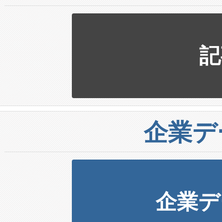
記
企業デ
企業デ