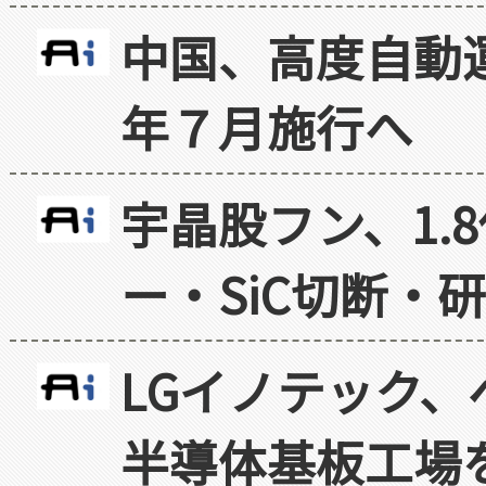
中国、高度自動
年７月施行へ
宇晶股フン、1.
ー・SiC切断・
LGイノテック、
半導体基板工場