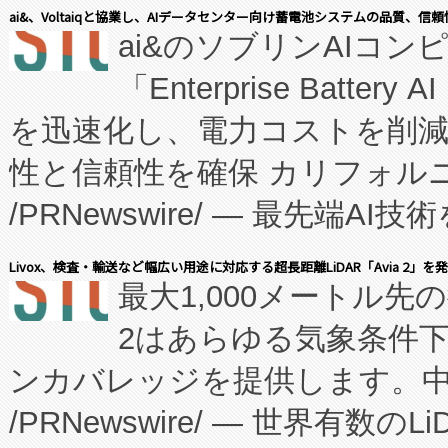
表しました。 同社の実績あるEnzeneX®
ai&、Voltaiqと協業し、AIデータセンター向け蓄電池システムの品質、信
ai&のソブリンAIコンピ
manufacturing™ (FC
「Enterprise Batte
たNeXは、バイオ医薬品製造
を迅速化し、電力コストを削
従来のフェッドバッチ施設の
性と信頼性を確保 カリフォルニア
に、患者やサプライチェーン
/PRNewswire/ — 最先端
キー方式で拡張性が高く、持
会社エーアイ・アンド：本社横
す。FCCM‑を活用した現地
Livox、検査・輸送など幅広い用途に対応する超長距離LiDAR「Avia 2」を
最大1,000メートル先
President原信平）と、エ
患者にとっての費用負担を大幅
2はあらゆる気象条件
ードするVoltaiqは、日本に
のアクセスを大幅に拡大することができ
ンカバレッジを提供します。中国
ーエネルギー貯蔵システム（B
Fully-Connected Continuous M
/PRNewswire/ — 世界有数の
た。 Voltaiq独自のAI搭
プログラムには、施設設計・内装