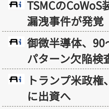
TSMCのCoW
漏洩事件が発覚
御微半導体、90
パターン欠陥検
トランプ米政権
に出資へ