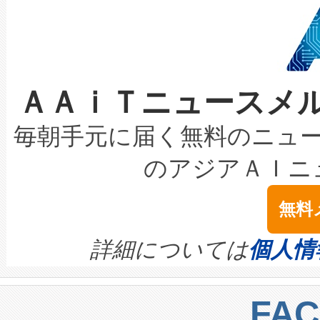
狭視野のFOVを切り替えるこ
事業者の負担軽減という課題
加組織は、Enzeneのバイオ
ケーブル、枝などの細かな対
系統連系を迅速にし、ピーク需
選定された製品について、自
なレーザースポットにより、高
限を超えて利用可能な電力容量
取得できる可能性もあります。
ＡＡｉＴニュースメ
な環境下でも豊かなディテー
持できるよう貢献します。こ
設には、3億～4億ドルかかるこ
キロメートル範囲を検出 Livox Unveil
ービスレベル契約（SLA）違
最高経営責任者（CEO）であるHi
毎朝手元に届く無料のニュ
LiDAR for Inspections, Transpor
テリー性能の劣化によるダウ
す。「当社のfully-connected c
のアジアＡＩニ
は1535 nmレーザーを搭載
念は、現在データセンターが
ームを利用すれば、6,000万～
無料
イズの小径化を実現すること
ます。 Voltaiq provides a comple
きます。この効率性は、フェ
す。ノーマルモードでは、Avia
quality and reliability for AI da
詳細については
個人情
BESS stack to ensure battery qual
ートル先まで検出でき、これは
centers. Voltaiqは、a
トに対して約600メートルに
FA