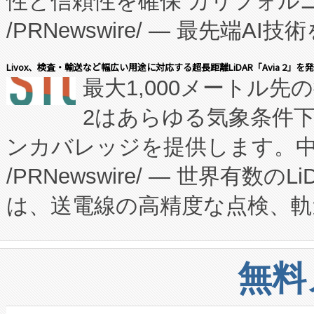
性と信頼性を確保 カリフォルニア
に、患者やサプライチェーン
/PRNewswire/ — 最先端
キー方式で拡張性が高く、持
会社エーアイ・アンド：本社横
す。FCCM‑を活用した現地
Livox、検査・輸送など幅広い用途に対応する超長距離LiDAR「Avia 2」を
最大1,000メートル先
President原信平）と、エ
患者にとっての費用負担を大幅
2はあらゆる気象条件
ードするVoltaiqは、日本に
のアクセスを大幅に拡大することができ
ンカバレッジを提供します。中国
ーエネルギー貯蔵システム（B
Fully-Connected Continuous M
/PRNewswire/ — 世界有数の
た。 Voltaiq独自のAI搭
プログラムには、施設設計・内装
は、送電線の高精度な点検、軌
定、統合、導入、運用に至る
に関する技術移転および知的財産
や穀物倉庫におけるバルク材の
安全性を追跡し、確保する事を
構造化トレーニングカリキュ
リューション「Avia 2」を発
増加しているデータセンター
上げおよび商用化段階におけ
無料
したAvia 2は、1,000メ
る電力網に大きな負担をかけ
設備整備および立ち上げ調整