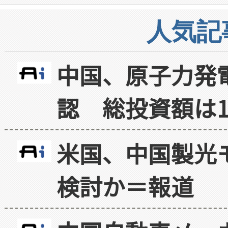
人気記
中国、原子力発
認 総投資額は1
米国、中国製光
検討か＝報道