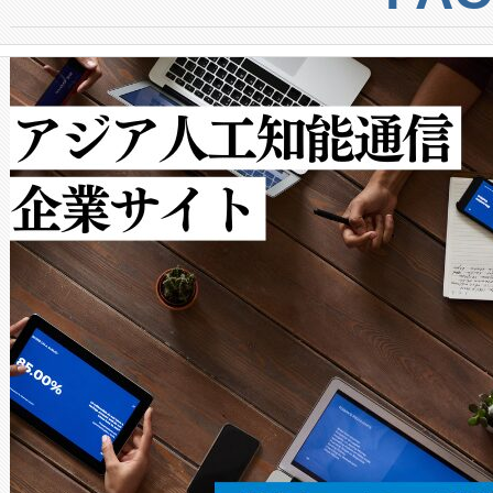
からシステム統合、試運転、
では、反射率10％のターゲッ
クルの各段階のデータを監視
で向上し、最大検知距離は1,0
[…]
ットだけで最大1キロメートル
ルの変電所周囲を監視でき、
作業と点群処理を簡素化できま
Avia 2は、2種類のFOVオ
× 80°のノーマルモード、長距離
ードを切り替えて使用するこ
ることなく、単一のデバイス
うにします。遠距離まで届く
密度なスキャ
[…]