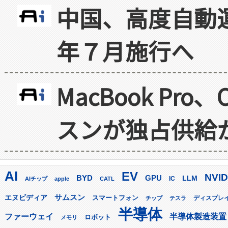
中国、高度自動
年７月施行へ
MacBook Pr
スンが独占供給
AI
EV
NVID
GPU
BYD
LLM
AIチップ
apple
CATL
IC
サムスン
エヌビディア
スマートフォン
ディスプレ
チップ
テスラ
半導体
ファーウェイ
半導体製造装置
ロボット
メモリ