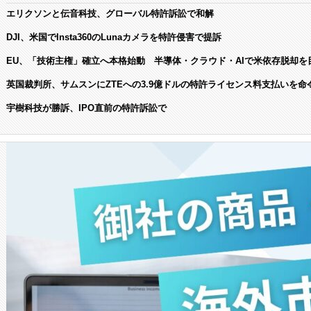
エリクソンと伝音科技、グローバル特許訴訟で和解
DJI、米国でInsta360のLunaカメラを特許侵害で提訴
EU、「技術主権」確立へ本格始動 半導体・クラウド・AIで米依存脱却を
英国裁判所、サムスンにZTEへの3.9億ドルの特許ライセンス料支払いを命
宇樹科技が勝訴、IPO直前の特許訴訟で