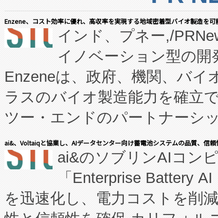
Enzene、コスト効率に優れ、高収率を実現する地域密着型バイオ製造を可
インド、プネー,/PRNe
イノベーション型の開発
Enzeneは、政府、機関、バ
ラスのバイオ製造能力を確立
ツー・エンドのパートナーシッ
表しました。 同社の実績あるEnzeneX®
ai&、Voltaiqと協業し、AIデータセンター向け蓄電池システムの品質、信
ai&のソブリンAIコンピ
manufacturing™ (FC
「Enterprise Batte
たNeXは、バイオ医薬品製造
を迅速化し、電力コストを削
従来のフェッドバッチ施設の