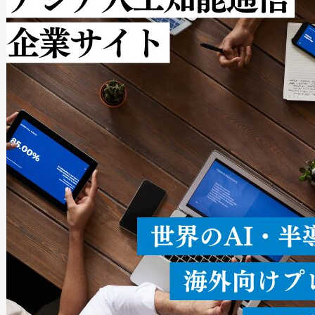
ルの変電所周囲を監視でき、
作業と点群処理を簡素化できま
Avia 2は、2種類のFOVオ
× 80°のノーマルモード、長距離
ードを切り替えて使用するこ
ることなく、単一のデバイス
うにします。遠距離まで届く
密度なスキャ
[…]