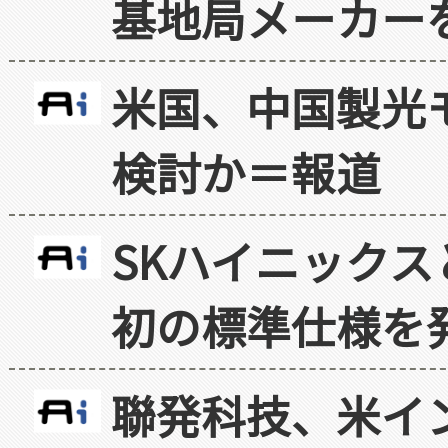
基地局メーカー
米国、中国製光
検討か＝報道
SKハイニックス
初の標準仕様を
聯発科技、米イ