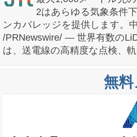
患者にとっての費用負担を大幅
2はあらゆる気象条件
ードするVoltaiqは、日本に
のアクセスを大幅に拡大することができ
ンカバレッジを提供します。中国
ーエネルギー貯蔵システム（B
Fully-Connected Continuous M
/PRNewswire/ — 世界有数の
た。 Voltaiq独自のAI搭
プログラムには、施設設計・内装
は、送電線の高精度な点検、軌
定、統合、導入、運用に至る
に関する技術移転および知的財産
や穀物倉庫におけるバルク材の
安全性を追跡し、確保する事を
構造化トレーニングカリキュ
リューション「Avia 2」を発
増加しているデータセンター
上げおよび商用化段階におけ
無料
したAvia 2は、1,000メ
る電力網に大きな負担をかけ
設備整備および立ち上げ調整
狭視野のFOVを切り替えるこ
事業者の負担軽減という課題
加組織は、Enzeneのバイオ
ケーブル、枝などの細かな対
系統連系を迅速にし、ピーク需
選定された製品について、自
なレーザースポットにより、高
限を超えて利用可能な電力容量
取得できる可能性もあります。