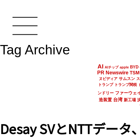
Tag Archive
AI
BYD
AIチップ
apple
PR Newswire
TSM
サムスン
ヌビディア
ス
トランプ
トランプ関税
ファーウェ
ンドリー
台湾
造装置
新工場
Desay SVとNTTデ