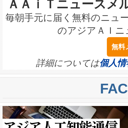
ＡＡｉＴニュースメ
な環境下でも豊かなディテー
持できるよう貢献します。こ
設には、3億～4億ドルかかるこ
キロメートル範囲を検出 Livox Unveil
ービスレベル契約（SLA）違
最高経営責任者（CEO）であるHi
毎朝手元に届く無料のニュ
LiDAR for Inspections, Transpor
テリー性能の劣化によるダウ
す。「当社のfully-connected c
のアジアＡＩニ
は1535 nmレーザーを搭載
念は、現在データセンターが
ームを利用すれば、6,000万～
無料
イズの小径化を実現すること
ます。 Voltaiq provides a comple
きます。この効率性は、フェ
す。ノーマルモードでは、Avia
quality and reliability for AI da
詳細については
個人情
BESS stack to ensure battery qual
ートル先まで検出でき、これは
centers. Voltaiqは、a
トに対して約600メートルに
FA
からシステム統合、試運転、
では、反射率10％のターゲッ
クルの各段階のデータを監視
で向上し、最大検知距離は1,0
[…]
ットだけで最大1キロメートル