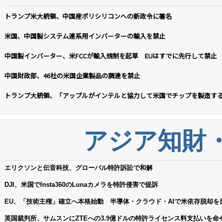
トランプ米大統領、中国産ポリシリコンへの新政令に署名
米国、中国製システム連系用インバーターの輸入を禁止
中国製インバーター、米FCCが輸入規制を起草 EUはすでに先行して禁止
中国財政部、46社の米国企業製品の調達を禁止
トランプ大統領、「アップルがインテルと協力して米国でチップを製造す
アジア知財
エリクソンと伝音科技、グローバル特許訴訟で和解
DJI、米国でInsta360のLunaカメラを特許侵害で提訴
EU、「技術主権」確立へ本格始動 半導体・クラウド・AIで米依存脱却を
英国裁判所、サムスンにZTEへの3.9億ドルの特許ライセンス料支払いを命