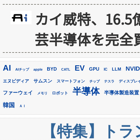
カイ威特、16.
芸半導体を完全
AI
EV
NVID
GPU
BYD
LLM
AIチップ
apple
CATL
IC
サムスン
エヌビディア
スマートフォン
ディスプレ
チップ
テスラ
半導体
ファーウェイ
半導体製造装置
ロボット
メモリ
韓国
ＡＩ
【特集】トラン