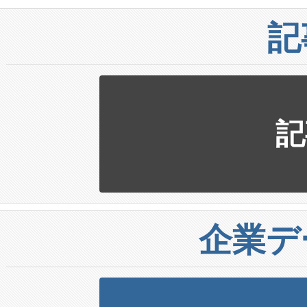
記
記
企業デ