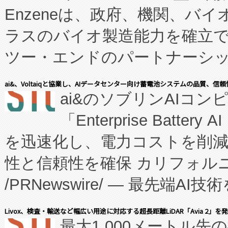
Enzeneは、政府、機関、バ
ラスのバイオ製造能力を確立
ツー・エンドのパートナーシッ
表しました。 同社の実績あるEnzeneX®
ai&、Voltaiqと協業し、AIデータセンター向け蓄電池システムの品質、信
ai&のソブリンAIコンピ
manufacturing™ (FC
「Enterprise Batte
たNeXは、バイオ医薬品製造
を迅速化し、電力コストを削
従来のフェッドバッチ施設の
性と信頼性を確保 カリフォルニア
に、患者やサプライチェーン
/PRNewswire/ — 最先端
キー方式で拡張性が高く、持
会社エーアイ・アンド：本社横
す。FCCM‑を活用した現地
Livox、検査・輸送など幅広い用途に対応する超長距離LiDAR「Avia 2」を
最大1,000メートル先
President原信平）と、エ