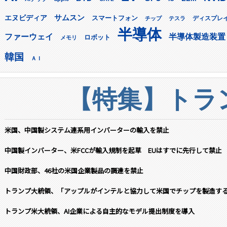
サムスン
エヌビディア
スマートフォン
ディスプレ
チップ
テスラ
半導体
ファーウェイ
半導体製造装置
ロボット
メモリ
韓国
ＡＩ
【特集】トラン
米国、中国製システム連系用インバーターの輸入を禁止
中国製インバーター、米FCCが輸入規制を起草 EUはすでに先行して禁止
中国財政部、46社の米国企業製品の調達を禁止
トランプ大統領、「アップルがインテルと協力して米国でチップを製造す
トランプ米大統領、AI企業による自主的なモデル提出制度を導入