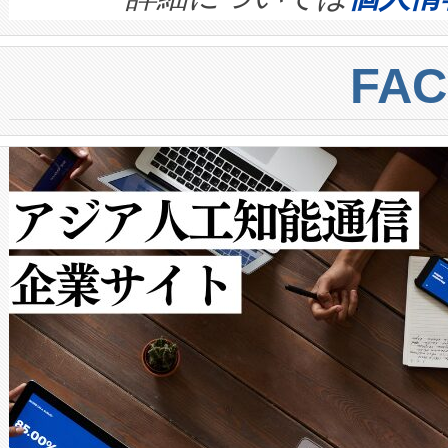
BESS stack to ensure battery qual
ートル先まで検出でき、これは
centers. Voltaiqは、a
トに対して約600メートルに
FA
からシステム統合、試運転、
では、反射率10％のターゲッ
クルの各段階のデータを監視
で向上し、最大検知距離は1,0
[…]
ットだけで最大1キロメートル
ルの変電所周囲を監視でき、
作業と点群処理を簡素化できま
Avia 2は、2種類のFOVオ
× 80°のノーマルモード、長距離
ードを切り替えて使用するこ