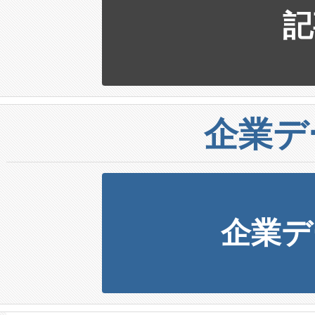
記
企業デ
企業デ