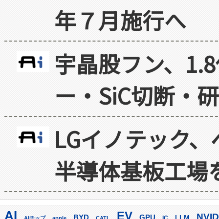
年７月施行へ
宇晶股フン、1.
ー・SiC切断・
LGイノテック、
半導体基板工場
AI
EV
NVID
GPU
BYD
LLM
AIチップ
apple
CATL
IC