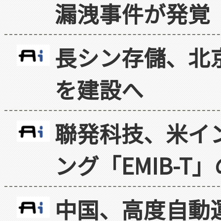
漏洩事件が発覚
長シン存儲、北京
を建設へ
聯発科技、米イ
ング「EMIB-T
中国、高度自動