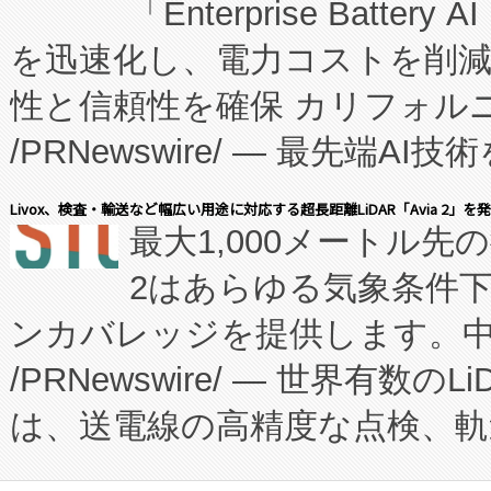
「Enterprise Batte
たNeXは、バイオ医薬品製造
を迅速化し、電力コストを削
従来のフェッドバッチ施設の
性と信頼性を確保 カリフォルニア
に、患者やサプライチェーン
/PRNewswire/ — 最先端
キー方式で拡張性が高く、持
会社エーアイ・アンド：本社横
す。FCCM‑を活用した現地
Livox、検査・輸送など幅広い用途に対応する超長距離LiDAR「Avia 2」を
最大1,000メートル先
President原信平）と、エ
患者にとっての費用負担を大幅
2はあらゆる気象条件
ードするVoltaiqは、日本に
のアクセスを大幅に拡大することができ
ンカバレッジを提供します。中国
ーエネルギー貯蔵システム（B
Fully-Connected Continuous M
/PRNewswire/ — 世界有数の
た。 Voltaiq独自のAI搭
プログラムには、施設設計・内装
は、送電線の高精度な点検、軌
定、統合、導入、運用に至る
に関する技術移転および知的財産
や穀物倉庫におけるバルク材の
安全性を追跡し、確保する事を
構造化トレーニングカリキュ