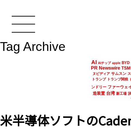
Tag Archive
AI
BYD
AIチップ
apple
PR Newswire
TSM
サムスン
ヌビディア
ス
トランプ
トランプ関税
ファーウェ
ンドリー
台湾
造装置
新工場
米半導体ソフトのCadence