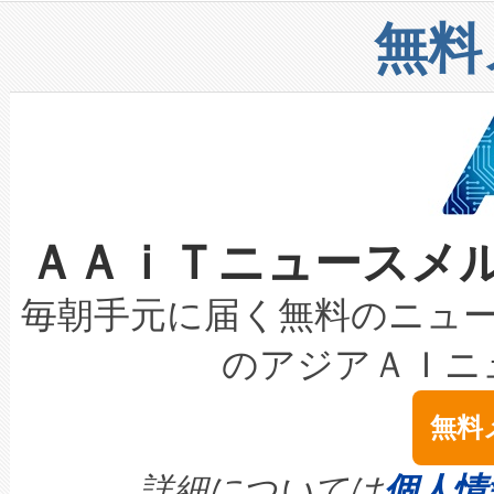
リューション「Avia 2」を発
増加しているデータセンター
上げおよび商用化段階におけ
無料
したAvia 2は、1,000メ
る電力網に大きな負担をかけ
設備整備および立ち上げ調整
狭視野のFOVを切り替えるこ
事業者の負担軽減という課題
加組織は、Enzeneのバイオ
ケーブル、枝などの細かな対
系統連系を迅速にし、ピーク需
選定された製品について、自
なレーザースポットにより、高
限を超えて利用可能な電力容量
取得できる可能性もあります。
ＡＡｉＴニュースメ
な環境下でも豊かなディテー
持できるよう貢献します。こ
設には、3億～4億ドルかかるこ
キロメートル範囲を検出 Livox Unveil
ービスレベル契約（SLA）違
最高経営責任者（CEO）であるHi
毎朝手元に届く無料のニュ
LiDAR for Inspections, Transpor
テリー性能の劣化によるダウ
す。「当社のfully-connected c
のアジアＡＩニ
は1535 nmレーザーを搭載
念は、現在データセンターが
ームを利用すれば、6,000万～
無料
イズの小径化を実現すること
ます。 Voltaiq provides a comple
きます。この効率性は、フェ
す。ノーマルモードでは、Avia
quality and reliability for AI da
詳細については
個人情