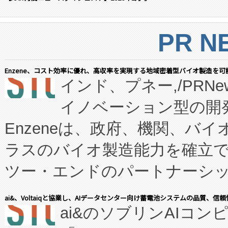
PR N
Enzene、コスト効率に優れ、高収率を実現する地域密着型バイオ製造を可
インド、プネー,/PRNe
イノベーション型の開発
Enzeneは、政府、機関、バ
ラスのバイオ製造能力を確立
ツー・エンドのパートナーシッ
表しました。 同社の実績あるEnzeneX®
ai&、Voltaiqと協業し、AIデータセンター向け蓄電池システムの品質、信
ai&のソブリンAIコンピ
manufacturing™ (FC