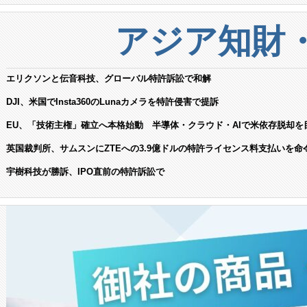
アジア知財
エリクソンと伝音科技、グローバル特許訴訟で和解
DJI、米国でInsta360のLunaカメラを特許侵害で提訴
EU、「技術主権」確立へ本格始動 半導体・クラウド・AIで米依存脱却を
英国裁判所、サムスンにZTEへの3.9億ドルの特許ライセンス料支払いを命
宇樹科技が勝訴、IPO直前の特許訴訟で