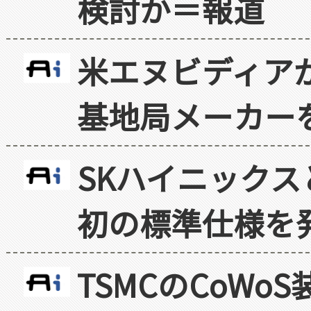
検討か＝報道
米エヌビディア
基地局メーカー
SKハイニックス
初の標準仕様を
TSMCのCoW