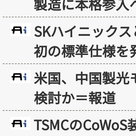
製造に本格参入
SKハイニックス
初の標準仕様を
米国、中国製光
検討か＝報道
TSMCのCoW