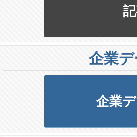
記
企業デ
企業デ