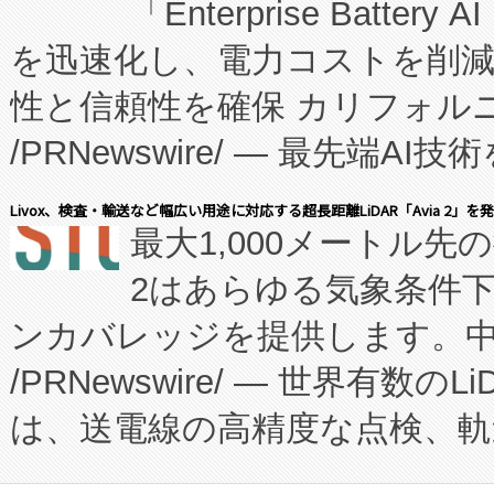
「Enterprise Batte
たNeXは、バイオ医薬品製造
を迅速化し、電力コストを削
従来のフェッドバッチ施設の
性と信頼性を確保 カリフォルニア
に、患者やサプライチェーン
/PRNewswire/ — 最先端
キー方式で拡張性が高く、持
会社エーアイ・アンド：本社横
す。FCCM‑を活用した現地
Livox、検査・輸送など幅広い用途に対応する超長距離LiDAR「Avia 2」を
最大1,000メートル先
President原信平）と、エ
患者にとっての費用負担を大幅
2はあらゆる気象条件
ードするVoltaiqは、日本に
のアクセスを大幅に拡大することができ
ンカバレッジを提供します。中国
ーエネルギー貯蔵システム（B
Fully-Connected Continuous M
/PRNewswire/ — 世界有数の
た。 Voltaiq独自のAI搭
プログラムには、施設設計・内装
は、送電線の高精度な点検、軌
定、統合、導入、運用に至る
に関する技術移転および知的財産
や穀物倉庫におけるバルク材の
安全性を追跡し、確保する事を
構造化トレーニングカリキュ