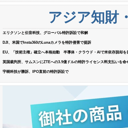
アジア知財
エリクソンと伝音科技、グローバル特許訴訟で和解
DJI、米国でInsta360のLunaカメラを特許侵害で提訴
EU、「技術主権」確立へ本格始動 半導体・クラウド・AIで米依存脱却を
英国裁判所、サムスンにZTEへの3.9億ドルの特許ライセンス料支払いを命
宇樹科技が勝訴、IPO直前の特許訴訟で