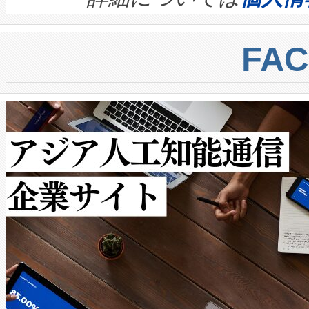
BESS stack to ensure battery qual
ートル先まで検出でき、これは
centers. Voltaiqは、a
トに対して約600メートルに
FA
からシステム統合、試運転、
では、反射率10％のターゲッ
クルの各段階のデータを監視
で向上し、最大検知距離は1,0
[…]
ットだけで最大1キロメートル
ルの変電所周囲を監視でき、
作業と点群処理を簡素化できま
Avia 2は、2種類のFOVオ
× 80°のノーマルモード、長距離
ードを切り替えて使用するこ