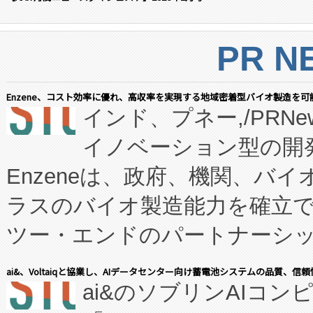
PR N
Enzene、コスト効率に優れ、高収率を実現する地域密着型バイオ製造を可
インド、プネー,/PRNe
イノベーション型の開発
Enzeneは、政府、機関、バ
ラスのバイオ製造能力を確立
ツー・エンドのパートナーシッ
表しました。 同社の実績あるEnzeneX®
ai&、Voltaiqと協業し、AIデータセンター向け蓄電池システムの品質、信
ai&のソブリンAIコンピ
manufacturing™ (FC