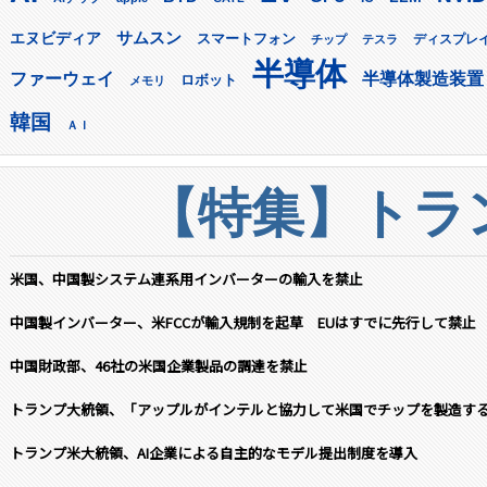
サムスン
エヌビディア
スマートフォン
ディスプレ
チップ
テスラ
半導体
ファーウェイ
半導体製造装置
ロボット
メモリ
韓国
ＡＩ
【特集】トラン
米国、中国製システム連系用インバーターの輸入を禁止
中国製インバーター、米FCCが輸入規制を起草 EUはすでに先行して禁止
中国財政部、46社の米国企業製品の調達を禁止
トランプ大統領、「アップルがインテルと協力して米国でチップを製造す
トランプ米大統領、AI企業による自主的なモデル提出制度を導入