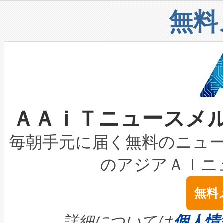
リューション「Avia 2」を発
増加しているデータセンター
上げおよび商用化段階におけ
無料
したAvia 2は、1,000メ
る電力網に大きな負担をかけ
設備整備および立ち上げ調整
狭視野のFOVを切り替えるこ
事業者の負担軽減という課題
加組織は、Enzeneのバイオ
ケーブル、枝などの細かな対
系統連系を迅速にし、ピーク需
選定された製品について、自
なレーザースポットにより、高
限を超えて利用可能な電力容量
取得できる可能性もあります。
ＡＡｉＴニュースメ
な環境下でも豊かなディテー
持できるよう貢献します。こ
設には、3億～4億ドルかかるこ
キロメートル範囲を検出 Livox Unveil
ービスレベル契約（SLA）違
最高経営責任者（CEO）であるHi
毎朝手元に届く無料のニュ
LiDAR for Inspections, Transpor
テリー性能の劣化によるダウ
す。「当社のfully-connected c
のアジアＡＩニ
は1535 nmレーザーを搭載
念は、現在データセンターが
ームを利用すれば、6,000万～
無料
イズの小径化を実現すること
ます。 Voltaiq provides a comple
きます。この効率性は、フェ
す。ノーマルモードでは、Avia
quality and reliability for AI da
詳細については
個人情