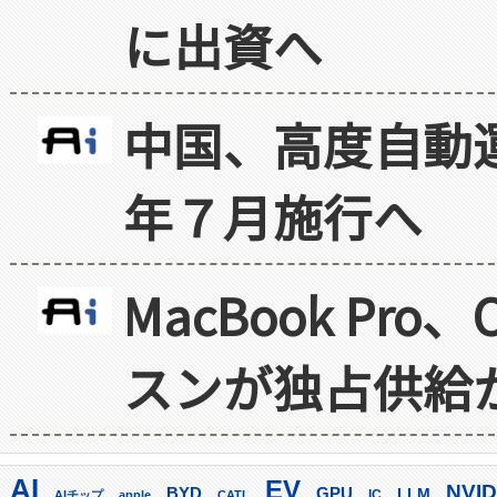
に出資へ
中国、高度自動
年７月施行へ
MacBook Pr
スンが独占供給
AI
EV
NVID
GPU
BYD
LLM
AIチップ
apple
CATL
IC