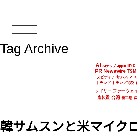
Tag Archive
AI
BYD
AIチップ
apple
PR Newswire
TSM
サムスン
ヌビディア
ス
トランプ
トランプ関税
ファーウェ
ンドリー
台湾
造装置
新工場
韓サムスンと米マイク