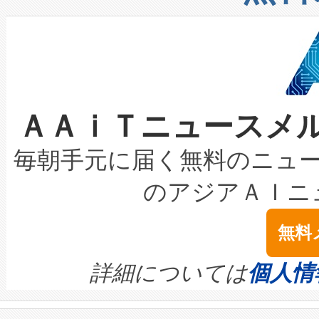
したAvia 2は、1,000メ
る電力網に大きな負担をかけ
設備整備および立ち上げ調整
狭視野のFOVを切り替えるこ
事業者の負担軽減という課題
加組織は、Enzeneのバイオ
ケーブル、枝などの細かな対
系統連系を迅速にし、ピーク需
選定された製品について、自
なレーザースポットにより、高
限を超えて利用可能な電力容量
取得できる可能性もあります。
ＡＡｉＴニュースメ
な環境下でも豊かなディテー
持できるよう貢献します。こ
設には、3億～4億ドルかかるこ
キロメートル範囲を検出 Livox Unveil
ービスレベル契約（SLA）違
最高経営責任者（CEO）であるHi
毎朝手元に届く無料のニュ
LiDAR for Inspections, Transpor
テリー性能の劣化によるダウ
す。「当社のfully-connected c
のアジアＡＩニ
は1535 nmレーザーを搭載
念は、現在データセンターが
ームを利用すれば、6,000万～
無料
イズの小径化を実現すること
ます。 Voltaiq provides a comple
きます。この効率性は、フェ
す。ノーマルモードでは、Avia
quality and reliability for AI da
詳細については
個人情
BESS stack to ensure battery qual
ートル先まで検出でき、これは