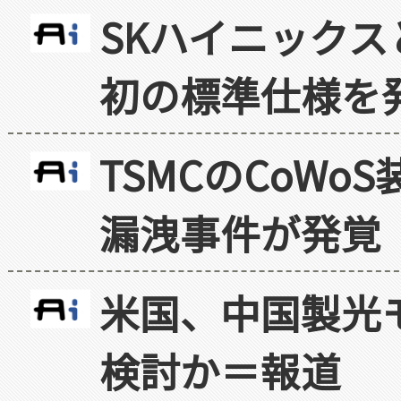
SKハイニックス
初の標準仕様を
TSMCのCoW
漏洩事件が発覚
米国、中国製光
検討か＝報道