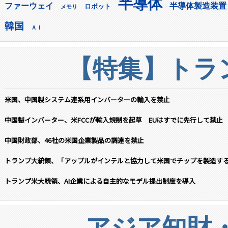
半導体
ファーウェイ
半導体製造装置
ロボット
メモリ
韓国
ＡＩ
【特集】トラン
米国、中国製システム連系用インバーターの輸入を禁止
中国製インバーター、米FCCが輸入規制を起草 EUはすでに先行して禁止
中国財政部、46社の米国企業製品の調達を禁止
トランプ大統領、「アップルがインテルと協力して米国でチップを製造す
トランプ米大統領、AI企業による自主的なモデル提出制度を導入
アジア知財