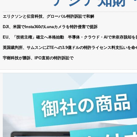
エリクソンと伝音科技、グローバル特許訴訟で和解
DJI、米国でInsta360のLunaカメラを特許侵害で提訴
EU、「技術主権」確立へ本格始動 半導体・クラウド・AIで米依存脱却を
英国裁判所、サムスンにZTEへの3.9億ドルの特許ライセンス料支払いを命
宇樹科技が勝訴、IPO直前の特許訴訟で