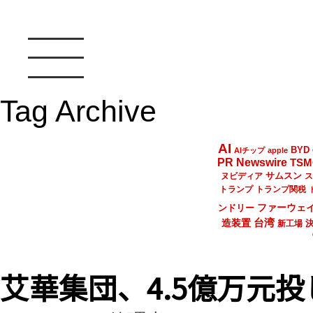
Tag Archive
AI
BYD
AIチップ
apple
PR Newswire
TSM
サムスン
ヌビディア
ス
トランプ
トランプ関税
ファーウェ
ンドリー
台湾
造装置
新工場
艾華集団、4.5億万元