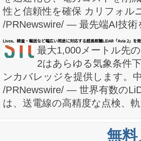
性と信頼性を確保 カリフォルニア
に、患者やサプライチェーン
/PRNewswire/ — 最先端
キー方式で拡張性が高く、持
会社エーアイ・アンド：本社横
す。FCCM‑を活用した現地
Livox、検査・輸送など幅広い用途に対応する超長距離LiDAR「Avia 2」を
最大1,000メートル先
President原信平）と、エ
患者にとっての費用負担を大幅
2はあらゆる気象条件
ードするVoltaiqは、日本に
のアクセスを大幅に拡大することができ
ンカバレッジを提供します。中国
ーエネルギー貯蔵システム（B
Fully-Connected Continuous M
/PRNewswire/ — 世界有数の
た。 Voltaiq独自のAI搭
プログラムには、施設設計・内装
は、送電線の高精度な点検、軌
定、統合、導入、運用に至る
に関する技術移転および知的財産
や穀物倉庫におけるバルク材の
安全性を追跡し、確保する事を
構造化トレーニングカリキュ
リューション「Avia 2」を発
増加しているデータセンター
上げおよび商用化段階におけ
無料