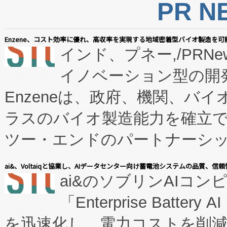
PR N
Enzene、コスト効率に優れ、高収率を実現する地域密着型バイオ製造を可
インド、プネー,/PRNe
イノベーション型の開発
Enzeneは、政府、機関、バ
ラスのバイオ製造能力を確立
ツー・エンドのパートナーシッ
表しました。 同社の実績あるEnzeneX®
ai&、Voltaiqと協業し、AIデータセンター向け蓄電池システムの品質、信
ai&のソブリンAIコンピ
manufacturing™ (FC
「Enterprise Batte
たNeXは、バイオ医薬品製造
を迅速化し、電力コストを削
従来のフェッドバッチ施設の