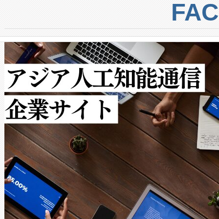
centers. Voltaiqは、a
トに対して約600メートルに
FA
からシステム統合、試運転、
では、反射率10％のターゲッ
クルの各段階のデータを監視
で向上し、最大検知距離は1,0
[…]
ットだけで最大1キロメートル
ルの変電所周囲を監視でき、
作業と点群処理を簡素化できま
Avia 2は、2種類のFOVオ
× 80°のノーマルモード、長距離
ードを切り替えて使用するこ
ることなく、単一のデバイス
うにします。遠距離まで届く