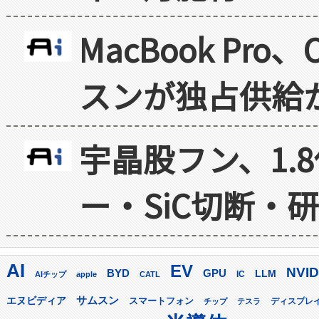
MacBook Pr
スンが独占供給
宇晶股フン、1.
ー・SiC切断・
AI
EV
NVID
GPU
BYD
LLM
AIチップ
apple
CATL
IC
サムスン
エヌビディア
スマートフォン
ディスプレ
チップ
テスラ