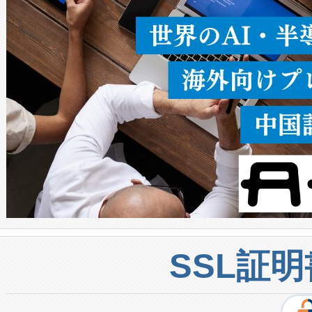
密度なスキャ
[…]
SSL証