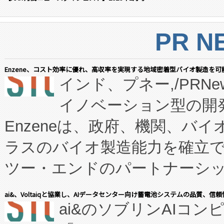
PR N
Enzene、コスト効率に優れ、高収率を実現する地域密着型バイオ製造を可
インド、プネー,/PRNe
イノベーション型の開発
Enzeneは、政府、機関、バ
ラスのバイオ製造能力を確立
ツー・エンドのパートナーシッ
表しました。 同社の実績あるEnzeneX®
ai&、Voltaiqと協業し、AIデータセンター向け蓄電池システムの品質、信
ai&のソブリンAIコンピ
manufacturing™ (FC