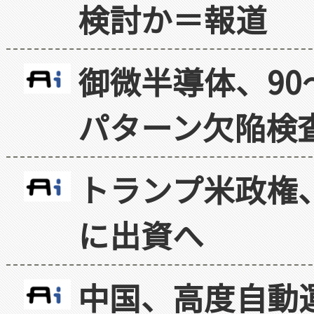
検討か＝報道
御微半導体、90
パターン欠陥検
トランプ米政権
に出資へ
中国、高度自動