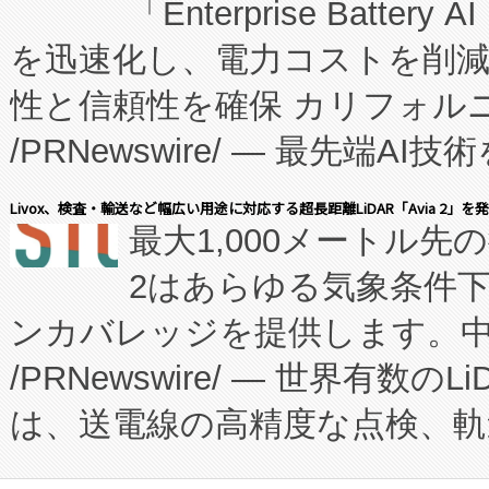
「Enterprise Batte
たNeXは、バイオ医薬品製造
を迅速化し、電力コストを削
従来のフェッドバッチ施設の
性と信頼性を確保 カリフォルニア
に、患者やサプライチェーン
/PRNewswire/ — 最先端
キー方式で拡張性が高く、持
会社エーアイ・アンド：本社横
す。FCCM‑を活用した現地
Livox、検査・輸送など幅広い用途に対応する超長距離LiDAR「Avia 2」を
最大1,000メートル先
President原信平）と、エ
患者にとっての費用負担を大幅
2はあらゆる気象条件
ードするVoltaiqは、日本に
のアクセスを大幅に拡大することができ
ンカバレッジを提供します。中国
ーエネルギー貯蔵システム（B
Fully-Connected Continuous M
/PRNewswire/ — 世界有数の
た。 Voltaiq独自のAI搭
プログラムには、施設設計・内装
は、送電線の高精度な点検、軌
定、統合、導入、運用に至る
に関する技術移転および知的財産
や穀物倉庫におけるバルク材の
安全性を追跡し、確保する事を
構造化トレーニングカリキュ