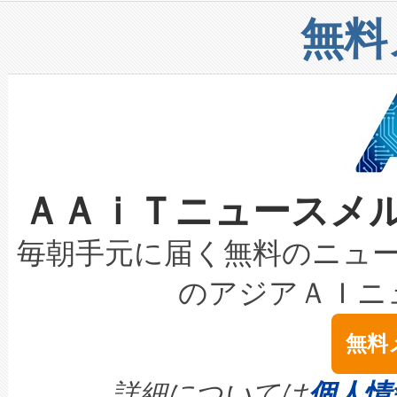
リューション「Avia 2」を発
増加しているデータセンター
上げおよび商用化段階におけ
無料
したAvia 2は、1,000メ
る電力網に大きな負担をかけ
設備整備および立ち上げ調整
狭視野のFOVを切り替えるこ
事業者の負担軽減という課題
加組織は、Enzeneのバイオ
ケーブル、枝などの細かな対
系統連系を迅速にし、ピーク需
選定された製品について、自
なレーザースポットにより、高
限を超えて利用可能な電力容量
取得できる可能性もあります。
ＡＡｉＴニュースメ
な環境下でも豊かなディテー
持できるよう貢献します。こ
設には、3億～4億ドルかかるこ
キロメートル範囲を検出 Livox Unveil
ービスレベル契約（SLA）違
最高経営責任者（CEO）であるHi
毎朝手元に届く無料のニュ
LiDAR for Inspections, Transpor
テリー性能の劣化によるダウ
す。「当社のfully-connected c
のアジアＡＩニ
は1535 nmレーザーを搭載
念は、現在データセンターが
ームを利用すれば、6,000万～
無料
イズの小径化を実現すること
ます。 Voltaiq provides a comple
きます。この効率性は、フェ
す。ノーマルモードでは、Avia
quality and reliability for AI da
詳細については
個人情