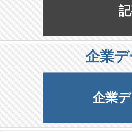
記
企業デ
企業デ