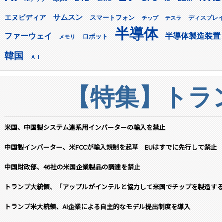
サムスン
エヌビディア
スマートフォン
ディスプレ
チップ
テスラ
半導体
ファーウェイ
半導体製造装置
ロボット
メモリ
韓国
ＡＩ
【特集】トラン
米国、中国製システム連系用インバーターの輸入を禁止
中国製インバーター、米FCCが輸入規制を起草 EUはすでに先行して禁止
中国財政部、46社の米国企業製品の調達を禁止
トランプ大統領、「アップルがインテルと協力して米国でチップを製造す
トランプ米大統領、AI企業による自主的なモデル提出制度を導入