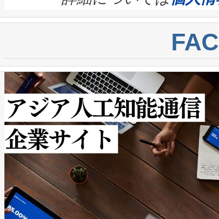
BESS stack to ensure battery qual
ートル先まで検出でき、これは
centers. Voltaiqは、a
トに対して約600メートルに
FA
からシステム統合、試運転、
では、反射率10％のターゲッ
クルの各段階のデータを監視
で向上し、最大検知距離は1,0
[…]
ットだけで最大1キロメートル
ルの変電所周囲を監視でき、
作業と点群処理を簡素化できま
Avia 2は、2種類のFOVオ
× 80°のノーマルモード、長距離
ードを切り替えて使用するこ