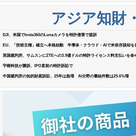
アジア知財
DJI、米国でInsta360のLunaカメラを特許侵害で提訴
EU、「技術主権」確立へ本格始動 半導体・クラウド・AIで米依存脱却を
英国裁判所、サムスンにZTEへの3.9億ドルの特許ライセンス料支払いを命
宇樹科技が勝訴、IPO直前の特許訴訟で
中国裁判所の知的財産訴訟、25年は急増 AI分野の審結件数は25.6%増