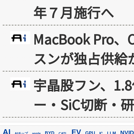
年７月施行へ
MacBook Pr
スンが独占供給
宇晶股フン、1.
ー・SiC切断・
AI
EV
NVID
GPU
BYD
LLM
AIチップ
apple
CATL
IC