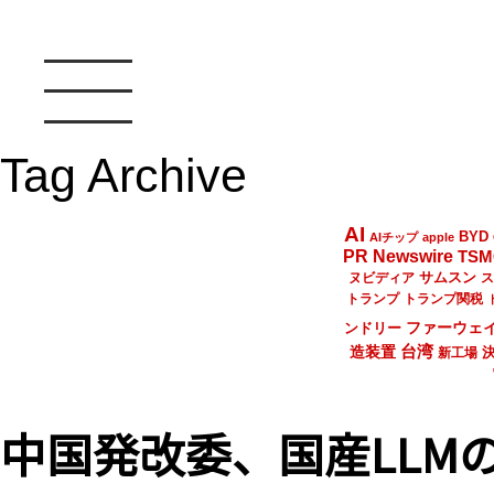
Tag Archive
AI
BYD
AIチップ
apple
PR Newswire
TSM
サムスン
ヌビディア
ス
トランプ
トランプ関税
ファーウェ
ンドリー
台湾
造装置
新工場
中国発改委、国産LLM