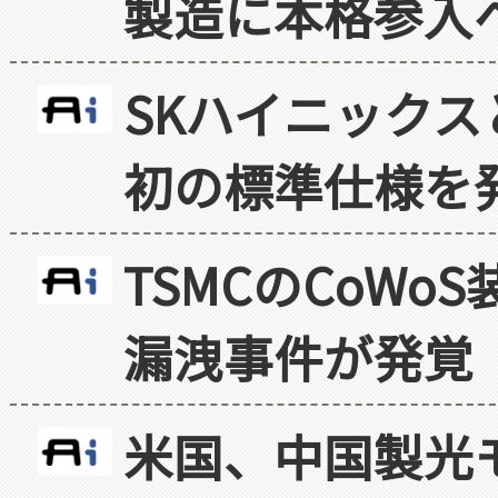
製造に本格参入
SKハイニックス
初の標準仕様を
TSMCのCoW
漏洩事件が発覚
米国、中国製光