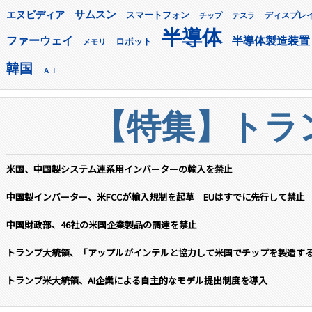
サムスン
エヌビディア
スマートフォン
ディスプレ
チップ
テスラ
半導体
ファーウェイ
半導体製造装置
ロボット
メモリ
韓国
ＡＩ
【特集】トラン
米国、中国製システム連系用インバーターの輸入を禁止
中国製インバーター、米FCCが輸入規制を起草 EUはすでに先行して禁止
中国財政部、46社の米国企業製品の調達を禁止
トランプ大統領、「アップルがインテルと協力して米国でチップを製造す
トランプ米大統領、AI企業による自主的なモデル提出制度を導入