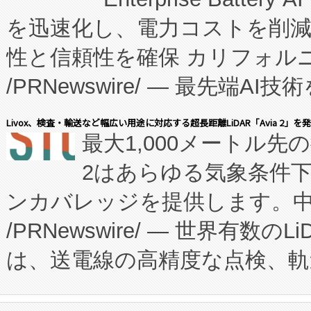
たNeXは、バイオ医薬品製造
を迅速化し、電力コストを削
従来のフェッドバッチ施設の
性と信頼性を確保 カリフォルニア
に、患者やサプライチェーン
/PRNewswire/ — 最先端
キー方式で拡張性が高く、持
会社エーアイ・アンド：本社横
す。FCCM‑を活用した現地
Livox、検査・輸送など幅広い用途に対応する超長距離LiDAR「Avia 2」を
最大1,000メートル先
President原信平）と、エ
患者にとっての費用負担を大幅
2はあらゆる気象条件
ードするVoltaiqは、日本に
のアクセスを大幅に拡大することができ
ンカバレッジを提供します。中国
ーエネルギー貯蔵システム（B
Fully-Connected Continuous M
/PRNewswire/ — 世界有数の
た。 Voltaiq独自のAI搭
プログラムには、施設設計・内装
は、送電線の高精度な点検、軌
定、統合、導入、運用に至る
に関する技術移転および知的財産
や穀物倉庫におけるバルク材の
安全性を追跡し、確保する事を
構造化トレーニングカリキュ