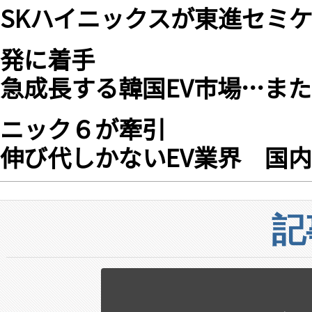
SKハイニックスが東進セミケ
発に着手
急成長する韓国EV市場…ま
ニック６が牽引
伸び代しかないEV業界 国
記