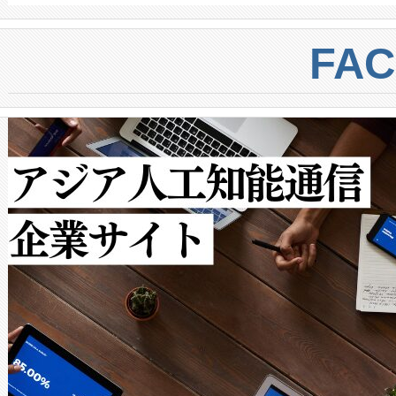
BESS stack to ensure battery qual
ートル先まで検出でき、これは
centers. Voltaiqは、a
トに対して約600メートルに
FA
からシステム統合、試運転、
では、反射率10％のターゲッ
クルの各段階のデータを監視
で向上し、最大検知距離は1,0
[…]
ットだけで最大1キロメートル
ルの変電所周囲を監視でき、
作業と点群処理を簡素化できま
Avia 2は、2種類のFOVオ
× 80°のノーマルモード、長距離
ードを切り替えて使用するこ
ることなく、単一のデバイス