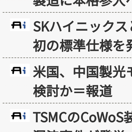
SKハイニックス
初の標準仕様を
米国、中国製光
検討か＝報道
TSMCのCoW