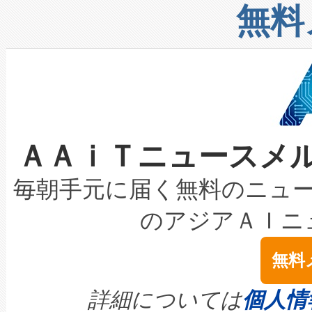
リューション「Avia 2」を発
増加しているデータセンター
上げおよび商用化段階におけ
無料
したAvia 2は、1,000メ
る電力網に大きな負担をかけ
設備整備および立ち上げ調整
狭視野のFOVを切り替えるこ
事業者の負担軽減という課題
加組織は、Enzeneのバイオ
ケーブル、枝などの細かな対
系統連系を迅速にし、ピーク需
選定された製品について、自
なレーザースポットにより、高
限を超えて利用可能な電力容量
取得できる可能性もあります。
ＡＡｉＴニュースメ
な環境下でも豊かなディテー
持できるよう貢献します。こ
設には、3億～4億ドルかかるこ
キロメートル範囲を検出 Livox Unveil
ービスレベル契約（SLA）違
最高経営責任者（CEO）であるHi
毎朝手元に届く無料のニュ
LiDAR for Inspections, Transpor
テリー性能の劣化によるダウ
す。「当社のfully-connected c
のアジアＡＩニ
は1535 nmレーザーを搭載
念は、現在データセンターが
ームを利用すれば、6,000万～
無料
イズの小径化を実現すること
ます。 Voltaiq provides a comple
きます。この効率性は、フェ
す。ノーマルモードでは、Avia
quality and reliability for AI da
詳細については
個人情