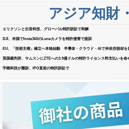
アジア知財
エリクソンと伝音科技、グローバル特許訴訟で和解
DJI、米国でInsta360のLunaカメラを特許侵害で提訴
EU、「技術主権」確立へ本格始動 半導体・クラウド・AIで米依存脱却を
英国裁判所、サムスンにZTEへの3.9億ドルの特許ライセンス料支払いを命
宇樹科技が勝訴、IPO直前の特許訴訟で