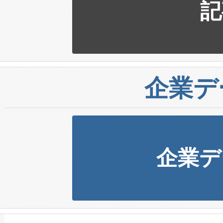
記
企業デ
企業デ