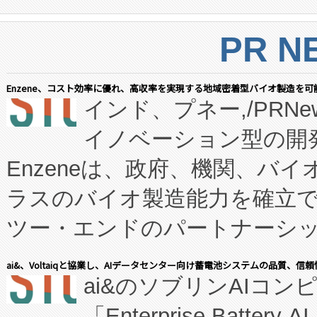
PR N
Enzene、コスト効率に優れ、高収率を実現する地域密着型バイオ製造を可
インド、プネー,/PRNe
イノベーション型の開発
Enzeneは、政府、機関、バ
ラスのバイオ製造能力を確立
ツー・エンドのパートナーシッ
表しました。 同社の実績あるEnzeneX®
ai&、Voltaiqと協業し、AIデータセンター向け蓄電池システムの品質、信
ai&のソブリンAIコンピ
manufacturing™ (FC
「Enterprise Batte