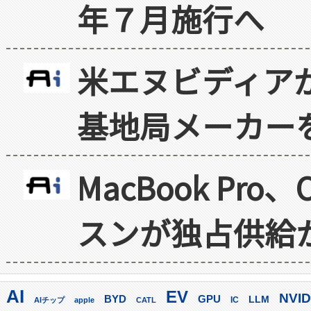
年７月施行へ
米エヌビディア
基地局メーカー
MacBook Pr
スンが独占供給
AI
EV
NVID
GPU
BYD
LLM
AIチップ
apple
CATL
IC