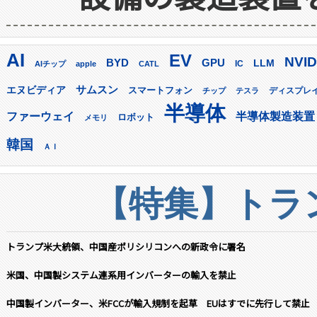
AI
EV
NVID
GPU
BYD
LLM
AIチップ
apple
CATL
IC
サムスン
エヌビディア
スマートフォン
ディスプレ
チップ
テスラ
半導体
ファーウェイ
半導体製造装置
ロボット
メモリ
韓国
ＡＩ
【特集】トラン
トランプ米大統領、中国産ポリシリコンへの新政令に署名
米国、中国製システム連系用インバーターの輸入を禁止
中国製インバーター、米FCCが輸入規制を起草 EUはすでに先行して禁止