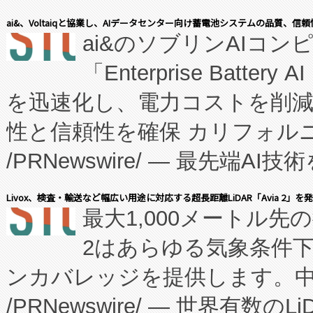
表しました。 同社の実績あるEnzeneX®
ai&、Voltaiqと協業し、AIデータセンター向け蓄電池システムの品質、信
ai&のソブリンAIコンピ
manufacturing™ (FC
「Enterprise Batte
たNeXは、バイオ医薬品製造
を迅速化し、電力コストを削
従来のフェッドバッチ施設の
性と信頼性を確保 カリフォルニア
に、患者やサプライチェーン
/PRNewswire/ — 最先端
キー方式で拡張性が高く、持
会社エーアイ・アンド：本社横
す。FCCM‑を活用した現地
Livox、検査・輸送など幅広い用途に対応する超長距離LiDAR「Avia 2」を
最大1,000メートル先
President原信平）と、エ
患者にとっての費用負担を大幅
2はあらゆる気象条件
ードするVoltaiqは、日本に
のアクセスを大幅に拡大することができ
ンカバレッジを提供します。中国
ーエネルギー貯蔵システム（B
Fully-Connected Continuous M
/PRNewswire/ — 世界有数の
た。 Voltaiq独自のAI搭
プログラムには、施設設計・内装