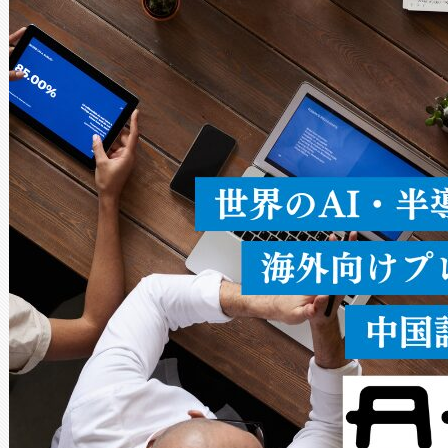
× 80°のノーマルモード、長距離
ードを切り替えて使用するこ
ることなく、単一のデバイス
うにします。遠距離まで届く
密度なスキャ
[…]