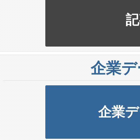
記
企業デ
企業デ