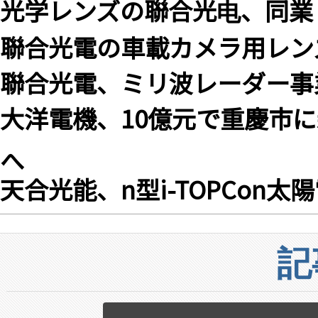
光学レンズの聯合光电、同業
聯合光電の車載カメラ用レン
聯合光電、ミリ波レーダー事
大洋電機、10億元で重慶市
へ
天合光能、n型i-TOPCon太
記