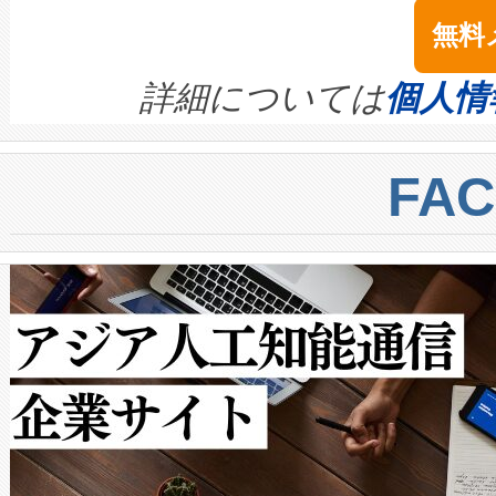
念は、現在データセンターが
ームを利用すれば、6,000万～
無料
イズの小径化を実現すること
ます。 Voltaiq provides a comple
きます。この効率性は、フェ
す。ノーマルモードでは、Avia
quality and reliability for AI da
詳細については
個人情
BESS stack to ensure battery qual
ートル先まで検出でき、これは
centers. Voltaiqは、a
トに対して約600メートルに
FA
からシステム統合、試運転、
では、反射率10％のターゲッ
クルの各段階のデータを監視
で向上し、最大検知距離は1,0
[…]
ットだけで最大1キロメートル
ルの変電所周囲を監視でき、
作業と点群処理を簡素化できま
Avia 2は、2種類のFOVオ