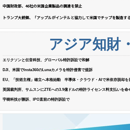
中国財政部、46社の米国企業製品の調達を禁止
トランプ大統領、「アップルがインテルと協力して米国でチップを製造す
アジア知財
エリクソンと伝音科技、グローバル特許訴訟で和解
DJI、米国でInsta360のLunaカメラを特許侵害で提訴
EU、「技術主権」確立へ本格始動 半導体・クラウド・AIで米依存脱却を
英国裁判所、サムスンにZTEへの3.9億ドルの特許ライセンス料支払いを命
宇樹科技が勝訴、IPO直前の特許訴訟で