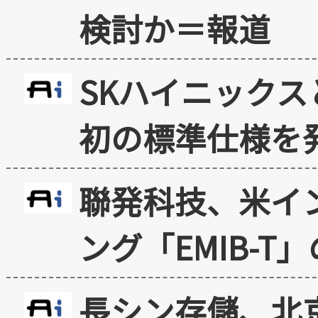
検討か＝報道
SKハイニックス
初の標準仕様を
聯発科技、米イ
ング「EMIB-T
長シン存儲、北京