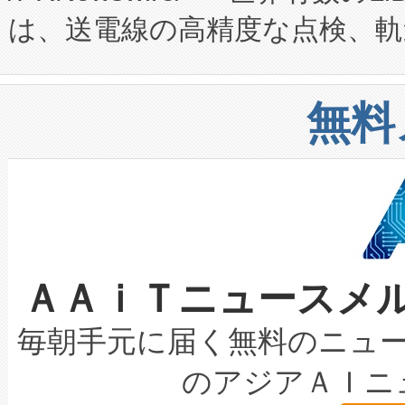
は、送電線の高精度な点検、軌
定、統合、導入、運用に至る
に関する技術移転および知的財産
や穀物倉庫におけるバルク材の
安全性を追跡し、確保する事を
構造化トレーニングカリキュ
リューション「Avia 2」を発
増加しているデータセンター
上げおよび商用化段階におけ
無料
したAvia 2は、1,000メ
る電力網に大きな負担をかけ
設備整備および立ち上げ調整
狭視野のFOVを切り替えるこ
事業者の負担軽減という課題
加組織は、Enzeneのバイオ
ケーブル、枝などの細かな対
系統連系を迅速にし、ピーク需
選定された製品について、自
なレーザースポットにより、高
限を超えて利用可能な電力容量
取得できる可能性もあります。
ＡＡｉＴニュースメ
な環境下でも豊かなディテー
持できるよう貢献します。こ
設には、3億～4億ドルかかるこ
キロメートル範囲を検出 Livox Unveil
ービスレベル契約（SLA）違
最高経営責任者（CEO）であるHi
毎朝手元に届く無料のニュ
LiDAR for Inspections, Transpor
テリー性能の劣化によるダウ
す。「当社のfully-connected c
のアジアＡＩニ
は1535 nmレーザーを搭載