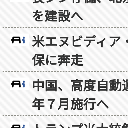
を建設へ
米エヌビディア・
保に奔走
中国、高度自動
年７月施行へ