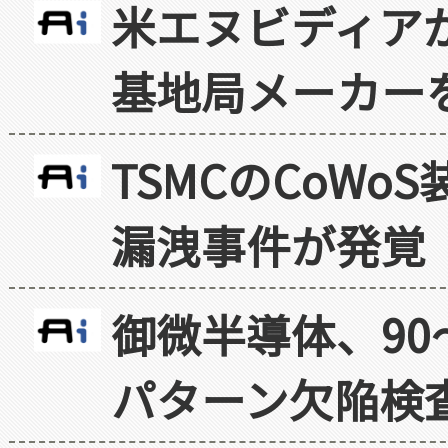
米エヌビディア
基地局メーカー
TSMCのCoW
漏洩事件が発覚
御微半導体、90
パターン欠陥検