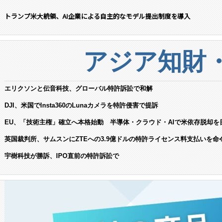
トランプ米大統領、AI企業による自主的なモデル提出制度を導入
アジア知財
エリクソンと伝音科技、グローバル特許訴訟で和解
DJI、米国でInsta360のLunaカメラを特許侵害で提訴
EU、「技術主権」確立へ本格始動 半導体・クラウド・AIで米依存脱却を
英国裁判所、サムスンにZTEへの3.9億ドルの特許ライセンス料支払いを命
宇樹科技が勝訴、IPO直前の特許訴訟で