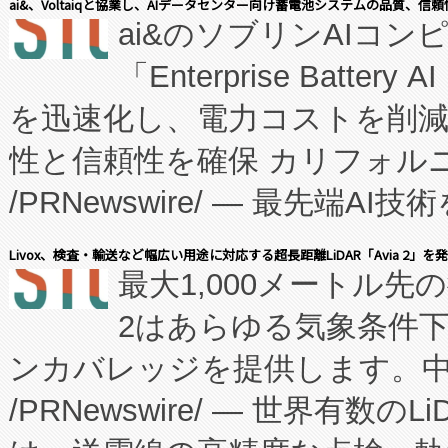
ai&、Voltaiqと協業し、AIデータセンター向け蓄電池システムの品質、信
ai&のソブリンAIコンピ
manufacturing™ (FC
「Enterprise Batte
たNeXは、バイオ医薬品製造
を迅速化し、電力コストを削
従来のフェッドバッチ施設の
性と信頼性を確保 カリフォルニア
に、患者やサプライチェーン
/PRNewswire/ — 最先端
キー方式で拡張性が高く、持
会社エーアイ・アンド：本社横
す。FCCM‑を活用した現地
Livox、検査・輸送など幅広い用途に対応する超長距離LiDAR「Avia 2」を
最大1,000メートル先
President原信平）と、エ
患者にとっての費用負担を大幅
2はあらゆる気象条件
ードするVoltaiqは、日本に
のアクセスを大幅に拡大することができ
ンカバレッジを提供します。中国
ーエネルギー貯蔵システム（B
Fully-Connected Continuous M
/PRNewswire/ — 世界有数の
た。 Voltaiq独自のAI搭
プログラムには、施設設計・内装