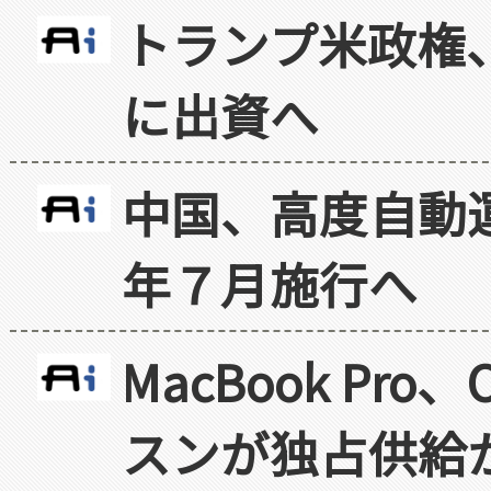
トランプ米政権
に出資へ
中国、高度自動
年７月施行へ
MacBook Pr
スンが独占供給