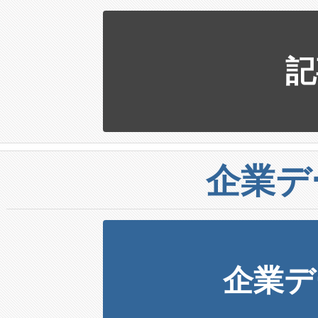
記
企業デ
企業デ