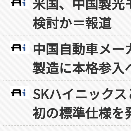
米国、中国製光
検討か＝報道
中国自動車メー
製造に本格参入
SKハイニックス
初の標準仕様を