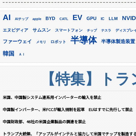
AI
EV
NVID
GPU
BYD
LLM
AIチップ
apple
CATL
IC
サムスン
エヌビディア
スマートフォン
ディスプレ
チップ
テスラ
半導体
ファーウェイ
半導体製造装置
ロボット
メモリ
韓国
ＡＩ
【特集】トラン
米国、中国製システム連系用インバーターの輸入を禁止
中国製インバーター、米FCCが輸入規制を起草 EUはすでに先行して禁止
中国財政部、46社の米国企業製品の調達を禁止
トランプ大統領、「アップルがインテルと協力して米国でチップを製造す