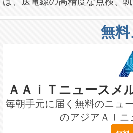
は、送電線の高精度な点検、軌
定、統合、導入、運用に至る
に関する技術移転および知的財産
や穀物倉庫におけるバルク材の
安全性を追跡し、確保する事を
構造化トレーニングカリキュ
リューション「Avia 2」を発
増加しているデータセンター
上げおよび商用化段階におけ
無料
したAvia 2は、1,000メ
る電力網に大きな負担をかけ
設備整備および立ち上げ調整
狭視野のFOVを切り替えるこ
事業者の負担軽減という課題
加組織は、Enzeneのバイオ
ケーブル、枝などの細かな対
系統連系を迅速にし、ピーク需
選定された製品について、自
なレーザースポットにより、高
限を超えて利用可能な電力容量
取得できる可能性もあります。
ＡＡｉＴニュースメ
な環境下でも豊かなディテー
持できるよう貢献します。こ
設には、3億～4億ドルかかるこ
キロメートル範囲を検出 Livox Unveil
ービスレベル契約（SLA）違
最高経営責任者（CEO）であるHi
毎朝手元に届く無料のニュ
LiDAR for Inspections, Transpor
テリー性能の劣化によるダウ
す。「当社のfully-connected c
のアジアＡＩニ
は1535 nmレーザーを搭載
念は、現在データセンターが
ームを利用すれば、6,000万～