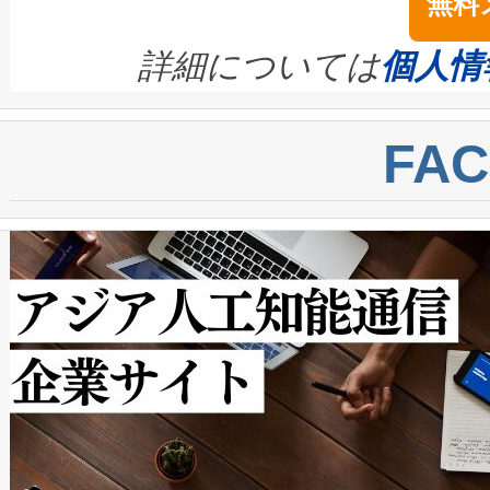
無料
イズの小径化を実現すること
ます。 Voltaiq provides a comple
きます。この効率性は、フェ
す。ノーマルモードでは、Avia
quality and reliability for AI da
詳細については
個人情
BESS stack to ensure battery qual
ートル先まで検出でき、これは
centers. Voltaiqは、a
トに対して約600メートルに
FA
からシステム統合、試運転、
では、反射率10％のターゲッ
クルの各段階のデータを監視
で向上し、最大検知距離は1,0
[…]
ットだけで最大1キロメートル
ルの変電所周囲を監視でき、
作業と点群処理を簡素化できま
Avia 2は、2種類のFOVオ
× 80°のノーマルモード、長距離