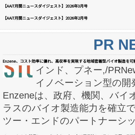
【AAiT月間ニュースダイジェスト】2026年3月号
【AAiT月間ニュースダイジェスト】2026年2月号
PR N
Enzene、コスト効率に優れ、高収率を実現する地域密着型バイオ製造を可
インド、プネー,/PRNe
イノベーション型の開発
Enzeneは、政府、機関、バ
ラスのバイオ製造能力を確立
ツー・エンドのパートナーシッ
表しました。 同社の実績あるEnzeneX®