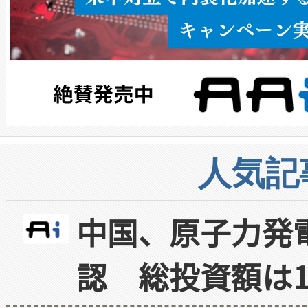
人気記
中国、原子力発
認 総投資額は1