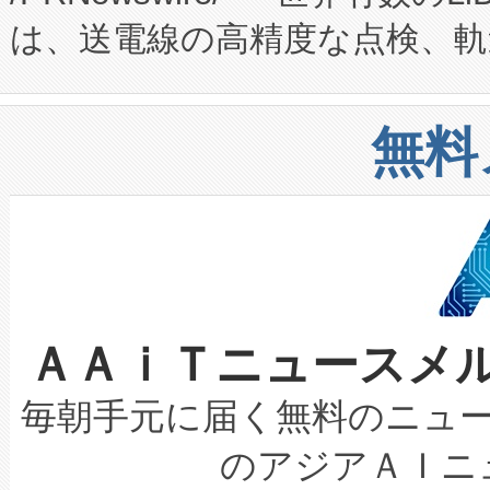
は、送電線の高精度な点検、軌
定、統合、導入、運用に至る
に関する技術移転および知的財産
や穀物倉庫におけるバルク材の
安全性を追跡し、確保する事を
構造化トレーニングカリキュ
リューション「Avia 2」を発
増加しているデータセンター
上げおよび商用化段階におけ
無料
したAvia 2は、1,000メ
る電力網に大きな負担をかけ
設備整備および立ち上げ調整
狭視野のFOVを切り替えるこ
事業者の負担軽減という課題
加組織は、Enzeneのバイオ
ケーブル、枝などの細かな対
系統連系を迅速にし、ピーク需
選定された製品について、自
なレーザースポットにより、高
限を超えて利用可能な電力容量
取得できる可能性もあります。
ＡＡｉＴニュースメ
な環境下でも豊かなディテー
持できるよう貢献します。こ
設には、3億～4億ドルかかるこ
キロメートル範囲を検出 Livox Unveil
ービスレベル契約（SLA）違
最高経営責任者（CEO）であるHi
毎朝手元に届く無料のニュ
LiDAR for Inspections, Transpor
テリー性能の劣化によるダウ
す。「当社のfully-connected c
のアジアＡＩニ