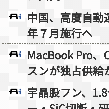
中国、高度自動
年７月施行へ
MacBook Pr
スンが独占供給
宇晶股フン、1.
ー・SiC切断・