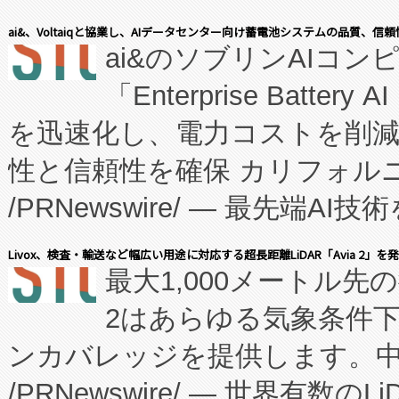
表しました。 同社の実績あるEnzeneX®
ai&、Voltaiqと協業し、AIデータセンター向け蓄電池システムの品質、信
ai&のソブリンAIコンピ
manufacturing™ (FC
「Enterprise Batte
たNeXは、バイオ医薬品製造
を迅速化し、電力コストを削
従来のフェッドバッチ施設の
性と信頼性を確保 カリフォルニア
に、患者やサプライチェーン
/PRNewswire/ — 最先端
キー方式で拡張性が高く、持
会社エーアイ・アンド：本社横
す。FCCM‑を活用した現地
Livox、検査・輸送など幅広い用途に対応する超長距離LiDAR「Avia 2」を
最大1,000メートル先
President原信平）と、エ
患者にとっての費用負担を大幅
2はあらゆる気象条件
ードするVoltaiqは、日本に
のアクセスを大幅に拡大することができ
ンカバレッジを提供します。中国
ーエネルギー貯蔵システム（B
Fully-Connected Continuous M
/PRNewswire/ — 世界有数の
た。 Voltaiq独自のAI搭
プログラムには、施設設計・内装