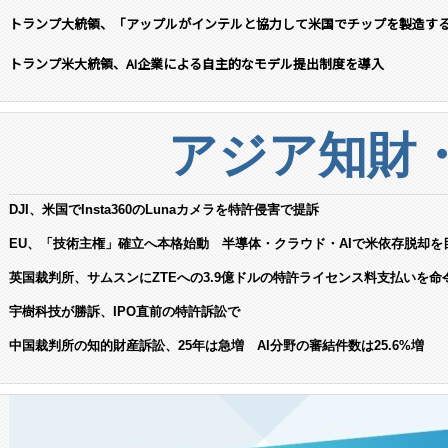
トランプ大統領、「アップルがインテルと協力して米国でチップを製造す
トランプ米大統領、AI企業による自主的なモデル提出制度を導入
アジア知財
DJI、米国でInsta360のLunaカメラを特許侵害で提訴
EU、「技術主権」確立へ本格始動 半導体・クラウド・AIで米依存脱却を
英国裁判所、サムスンにZTEへの3.9億ドルの特許ライセンス料支払いを命
宇樹科技が勝訴、IPO直前の特許訴訟で
中国裁判所の知的財産訴訟、25年は急増 AI分野の審結件数は25.6%増