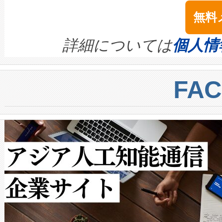
は1535 nmレーザーを搭載
念は、現在データセンターが
ームを利用すれば、6,000万～
無料
イズの小径化を実現すること
ます。 Voltaiq provides a comple
きます。この効率性は、フェ
す。ノーマルモードでは、Avia
quality and reliability for AI da
詳細については
個人情
BESS stack to ensure battery qual
ートル先まで検出でき、これは
centers. Voltaiqは、a
トに対して約600メートルに
FA
からシステム統合、試運転、
では、反射率10％のターゲッ
クルの各段階のデータを監視
で向上し、最大検知距離は1,0
[…]
ットだけで最大1キロメートル
ルの変電所周囲を監視でき、
作業と点群処理を簡素化できま
Avia 2は、2種類のFOVオ