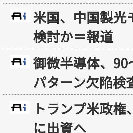
米国、中国製光
検討か＝報道
御微半導体、90
パターン欠陥検
トランプ米政権
に出資へ