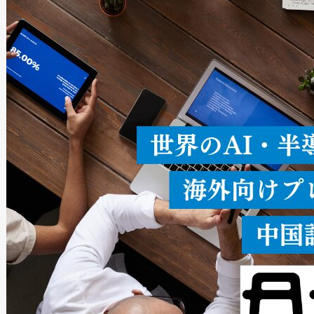
× 80°のノーマルモード、長距離
ードを切り替えて使用するこ
ることなく、単一のデバイス
うにします。遠距離まで届く
密度なスキャ
[…]