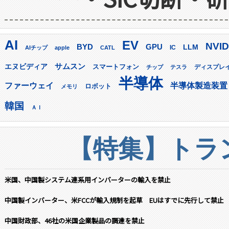
AI
EV
NVID
GPU
BYD
LLM
AIチップ
apple
CATL
IC
サムスン
エヌビディア
スマートフォン
ディスプレ
チップ
テスラ
半導体
ファーウェイ
半導体製造装置
ロボット
メモリ
韓国
ＡＩ
【特集】トラン
米国、中国製システム連系用インバーターの輸入を禁止
中国製インバーター、米FCCが輸入規制を起草 EUはすでに先行して禁止
中国財政部、46社の米国企業製品の調達を禁止